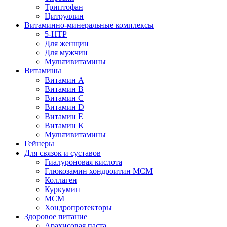
Триптофан
Цитруллин
Витаминно-минеральные комплексы
5-HTP
Для женщин
Для мужчин
Мультивитамины
Витамины
Витамин A
Витамин B
Витамин C
Витамин D
Витамин E
Витамин K
Мультивитамины
Гейнеры
Для связок и суставов
Гиалуроновая кислота
Глюкозамин хондроитин МСМ
Коллаген
Куркумин
МСМ
Хондропротекторы
Здоровое питание
Арахисовая паста