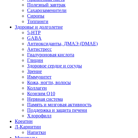
Полезный завтрак
Сахарозаменители
Сиропы
Топпинги
Здоровье и долголетие
5-HTP
GABA
Антиоксиданты, ДМАЭ (DMAE)
Антистресс
Гиалуроновая кислота
Глицин
Здоровое сердце и сосуды
Зрение
Иммунитет
Кожа, ногти, волосы
Коллаген
Коэнзим Q10
Нервная система
Память и мозговая активность
Поддержка и защита печени
Хлорофилл
Креатин
Л-Карнитин
Напитки
Минералы