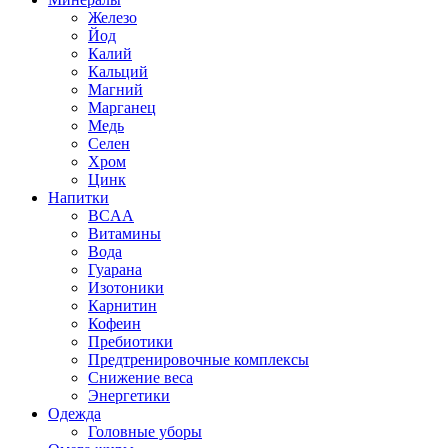
Железо
Йод
Калий
Кальций
Магний
Марганец
Медь
Селен
Хром
Цинк
Напитки
BCAA
Витамины
Вода
Гуарана
Изотоники
Карнитин
Кофеин
Пребиотики
Предтренировочные комплексы
Снижение веса
Энергетики
Одежда
Головные уборы