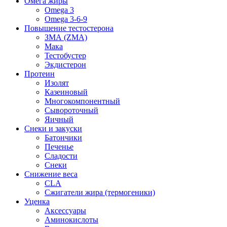
Омега жиры
Omega 3
Omega 3-6-9
Повышение тестостерона
ЗМА (ZMA)
Мака
Тестобустер
Экдистерон
Протеин
Изолят
Казеиновый
Многокомпонентный
Сывороточный
Яичный
Снеки и закуски
Батончики
Печенье
Сладости
Снеки
Снижение веса
CLA
Сжигатели жира (термогеники)
Уценка
Аксессуары
Аминокислоты