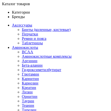
Каталог товаров
Категории
Бренды
Аксессуары
Бинты (коленные, кистевые)
Перчатки
Ремни и пояса
Таблетницы
Аминокислоты
BCAA
Аминокислотные комплексы
Аргинин
Бета-аланин
Гидроксиметилбутират
Глютамин
Карнитин
Карнозин
Креатин
Лизин
Орнитин
Таурин
Теанин
Тирозин