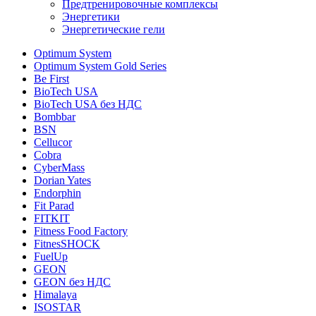
Предтренировочные комплексы
Энергетики
Энергетические гели
Optimum System
Optimum System Gold Series
Be First
BioTech USA
BioTech USA без НДС
Bombbar
BSN
Cellucor
Cobra
CyberMass
Dorian Yates
Endorphin
Fit Parad
FITKIT
Fitness Food Factory
FitnesSHOCK
FuelUp
GEON
GEON без НДС
Himalaya
ISOSTAR