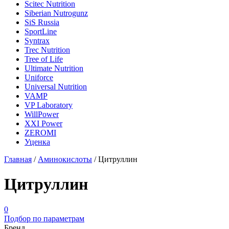
Scitec Nutrition
Siberian Nutrogunz
SiS Russia
SportLine
Syntrax
Trec Nutrition
Tree of Life
Ultimate Nutrition
Uniforce
Universal Nutrition
VAMP
VP Laboratory
WillPower
XXI Power
ZEROMI
Уценка
Главная
/
Аминокислоты
/
Цитруллин
Цитруллин
0
Подбор по параметрам
Бренд