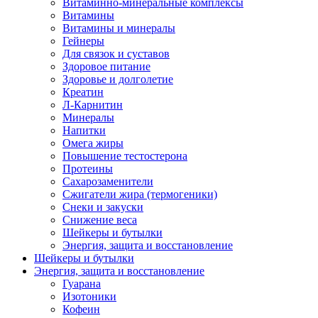
Витаминно-минеральные комплексы
Витамины
Витамины и минералы
Гейнеры
Для связок и суставов
Здоровое питание
Здоровье и долголетие
Креатин
Л-Карнитин
Минералы
Напитки
Омега жиры
Повышение тестостерона
Протеины
Сахарозаменители
Сжигатели жира (термогеники)
Снеки и закуски
Снижение веса
Шейкеры и бутылки
Энергия, защита и восстановление
Шейкеры и бутылки
Энергия, защита и восстановление
Гуарана
Изотоники
Кофеин