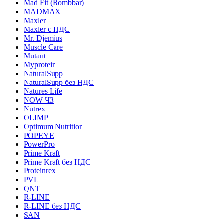
Mad Fit (Bombbar)
MADMAX
Maxler
Maxler с НДС
Mr. Djemius
Muscle Care
Mutant
Myprotein
NaturalSupp
NaturalSupp без НДС
Natures Life
NOW ЧЗ
Nutrex
OLIMP
Optimum Nutrition
POPEYE
PowerPro
Prime Kraft
Prime Kraft без НДС
Proteinrex
PVL
QNT
R-LINE
R-LINE без НДС
SAN