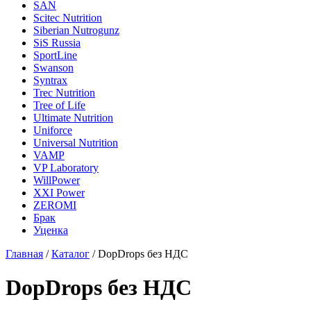
SAN
Scitec Nutrition
Siberian Nutrogunz
SiS Russia
SportLine
Swanson
Syntrax
Trec Nutrition
Tree of Life
Ultimate Nutrition
Uniforce
Universal Nutrition
VAMP
VP Laboratory
WillPower
XXI Power
ZEROMI
Брак
Уценка
Главная
/
Каталог
/
DopDrops без НДС
DopDrops без НДС