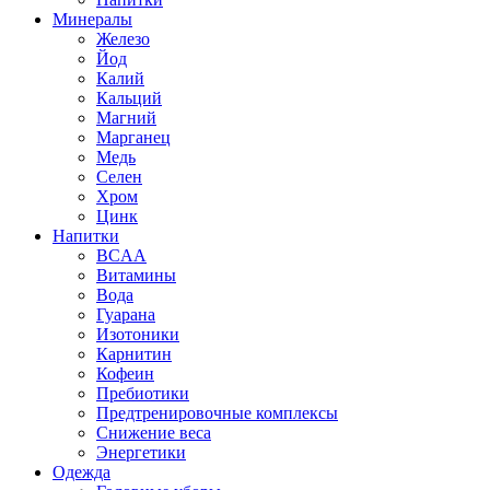
Минералы
Железо
Йод
Калий
Кальций
Магний
Марганец
Медь
Селен
Хром
Цинк
Напитки
BCAA
Витамины
Вода
Гуарана
Изотоники
Карнитин
Кофеин
Пребиотики
Предтренировочные комплексы
Снижение веса
Энергетики
Одежда