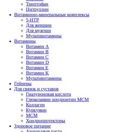
Триптофан
Цитруллин
Витаминно-минеральные комплексы
5-HTP
Для женщин
Для мужчин
Мультивитамины
Витамины
Витамин A
Витамин B
Витамин C
Витамин D
Витамин E
Витамин K
Мультивитамины
Гейнеры
Для связок и суставов
Гиалуроновая кислота
Глюкозамин хондроитин МСМ
Коллаген
Куркумин
МСМ
Хондропротекторы
Здоровое питание
Арахисовая паста