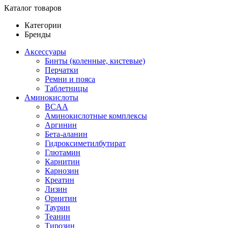
Каталог товаров
Категории
Бренды
Аксессуары
Бинты (коленные, кистевые)
Перчатки
Ремни и пояса
Таблетницы
Аминокислоты
BCAA
Аминокислотные комплексы
Аргинин
Бета-аланин
Гидроксиметилбутират
Глютамин
Карнитин
Карнозин
Креатин
Лизин
Орнитин
Таурин
Теанин
Тирозин