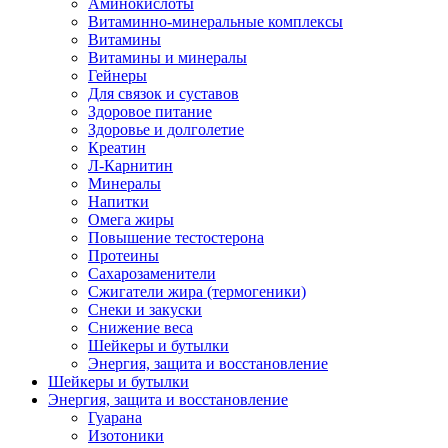
Аминокислоты
Витаминно-минеральные комплексы
Витамины
Витамины и минералы
Гейнеры
Для связок и суставов
Здоровое питание
Здоровье и долголетие
Креатин
Л-Карнитин
Минералы
Напитки
Омега жиры
Повышение тестостерона
Протеины
Сахарозаменители
Сжигатели жира (термогеники)
Снеки и закуски
Снижение веса
Шейкеры и бутылки
Энергия, защита и восстановление
Шейкеры и бутылки
Энергия, защита и восстановление
Гуарана
Изотоники