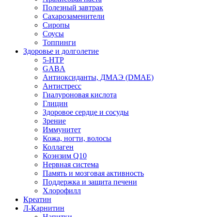
Полезный завтрак
Сахарозаменители
Сиропы
Соусы
Топпинги
Здоровье и долголетие
5-HTP
GABA
Антиоксиданты, ДМАЭ (DMAE)
Антистресс
Гиалуроновая кислота
Глицин
Здоровое сердце и сосуды
Зрение
Иммунитет
Кожа, ногти, волосы
Коллаген
Коэнзим Q10
Нервная система
Память и мозговая активность
Поддержка и защита печени
Хлорофилл
Креатин
Л-Карнитин
Напитки