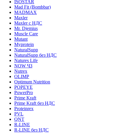
ISOSTAR
Mad Fit (Bombbar)
MADMAX
Maxler
Maxler с НДС
Mr. Djemius
Muscle Care
Mutant
Myprotein
NaturalSupp
NaturalSupp без НДС
Natures Life
NOW ЧЗ
Nutrex
OLIMP
Optimum Nutrition
POPEYE
PowerPro
Prime Kraft
Prime Kraft без НДС
Proteinrex
PVL
QNT
R-LINE
R-LINE без НДС