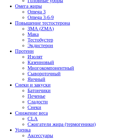
Головные уборы
Омега жиры
Omega 3
Omega 3-6-9
Повышение тестостерона
ЗМА (ZMA)
Мака
Тестобустер
Экдистерон
Протеин
Изолят
Казеиновый
Многокомпонентный
Сывороточный
Яичный
Снеки и закуски
Батончики
Печенье
Сладости
Снеки
Снижение веса
CLA
Сжигатели жира (термогеники)
Уценка
Аксессуары