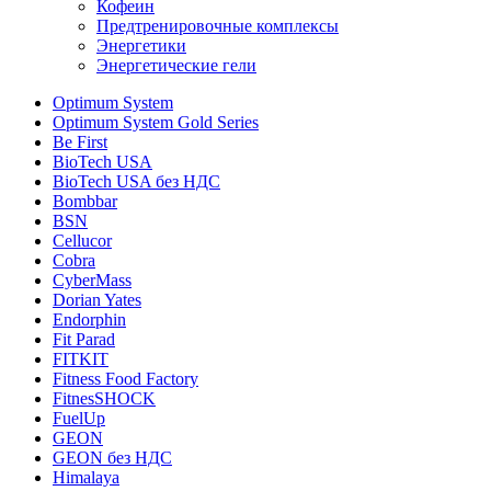
Кофеин
Предтренировочные комплексы
Энергетики
Энергетические гели
Optimum System
Optimum System Gold Series
Be First
BioTech USA
BioTech USA без НДС
Bombbar
BSN
Cellucor
Cobra
CyberMass
Dorian Yates
Endorphin
Fit Parad
FITKIT
Fitness Food Factory
FitnesSHOCK
FuelUp
GEON
GEON без НДС
Himalaya