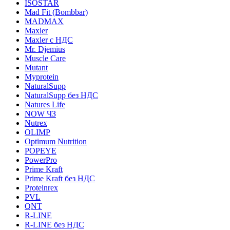
ISOSTAR
Mad Fit (Bombbar)
MADMAX
Maxler
Maxler с НДС
Mr. Djemius
Muscle Care
Mutant
Myprotein
NaturalSupp
NaturalSupp без НДС
Natures Life
NOW ЧЗ
Nutrex
OLIMP
Optimum Nutrition
POPEYE
PowerPro
Prime Kraft
Prime Kraft без НДС
Proteinrex
PVL
QNT
R-LINE
R-LINE без НДС