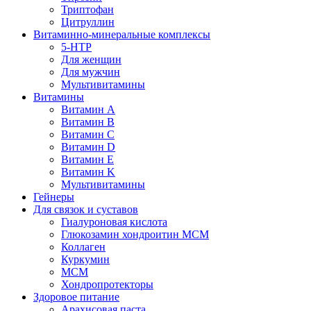
Триптофан
Цитруллин
Витаминно-минеральные комплексы
5-HTP
Для женщин
Для мужчин
Мультивитамины
Витамины
Витамин A
Витамин B
Витамин C
Витамин D
Витамин E
Витамин K
Мультивитамины
Гейнеры
Для связок и суставов
Гиалуроновая кислота
Глюкозамин хондроитин МСМ
Коллаген
Куркумин
МСМ
Хондропротекторы
Здоровое питание
Арахисовая паста