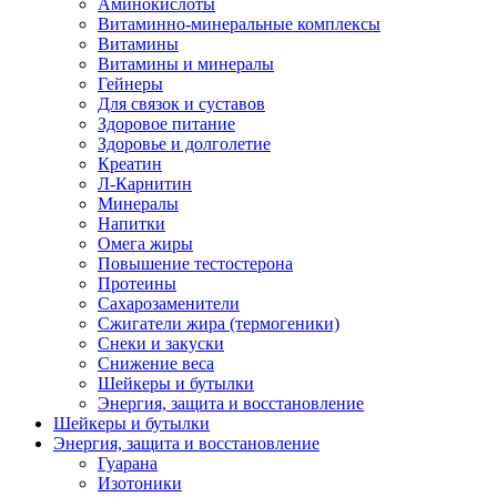
Аминокислоты
Витаминно-минеральные комплексы
Витамины
Витамины и минералы
Гейнеры
Для связок и суставов
Здоровое питание
Здоровье и долголетие
Креатин
Л-Карнитин
Минералы
Напитки
Омега жиры
Повышение тестостерона
Протеины
Сахарозаменители
Сжигатели жира (термогеники)
Снеки и закуски
Снижение веса
Шейкеры и бутылки
Энергия, защита и восстановление
Шейкеры и бутылки
Энергия, защита и восстановление
Гуарана
Изотоники