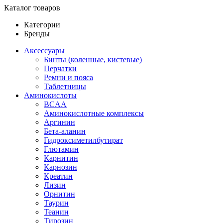
Каталог товаров
Категории
Бренды
Аксессуары
Бинты (коленные, кистевые)
Перчатки
Ремни и пояса
Таблетницы
Аминокислоты
BCAA
Аминокислотные комплексы
Аргинин
Бета-аланин
Гидроксиметилбутират
Глютамин
Карнитин
Карнозин
Креатин
Лизин
Орнитин
Таурин
Теанин
Тирозин