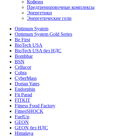
Кофеин
Предтренировочные комплексы
Энергетики
Энергетические гели
Optimum System
Optimum System Gold Series
Be First
BioTech USA
BioTech USA без НДС
Bombbar
BSN
Cellucor
Cobra
CyberMass
Dorian Yates
Endorphin
Fit Parad
FITKIT
Fitness Food Factory
FitnesSHOCK
FuelUp
GEON
GEON без НДС
Himalaya