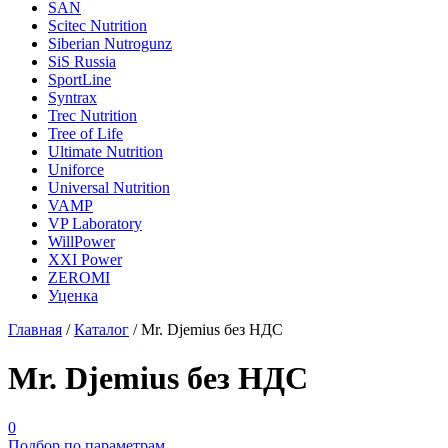
SAN
Scitec Nutrition
Siberian Nutrogunz
SiS Russia
SportLine
Syntrax
Trec Nutrition
Tree of Life
Ultimate Nutrition
Uniforce
Universal Nutrition
VAMP
VP Laboratory
WillPower
XXI Power
ZEROMI
Уценка
Главная
/
Каталог
/
Mr. Djemius без НДС
Mr. Djemius без НДС
0
Подбор по параметрам