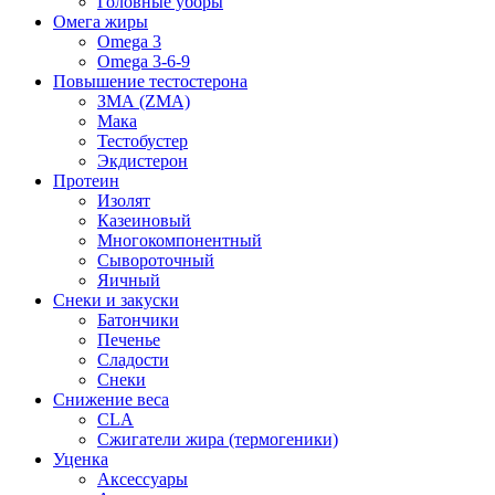
Головные уборы
Омега жиры
Omega 3
Omega 3-6-9
Повышение тестостерона
ЗМА (ZMA)
Мака
Тестобустер
Экдистерон
Протеин
Изолят
Казеиновый
Многокомпонентный
Сывороточный
Яичный
Снеки и закуски
Батончики
Печенье
Сладости
Снеки
Снижение веса
CLA
Сжигатели жира (термогеники)
Уценка
Аксессуары