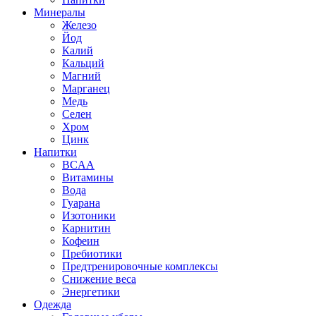
Минералы
Железо
Йод
Калий
Кальций
Магний
Марганец
Медь
Селен
Хром
Цинк
Напитки
BCAA
Витамины
Вода
Гуарана
Изотоники
Карнитин
Кофеин
Пребиотики
Предтренировочные комплексы
Снижение веса
Энергетики
Одежда