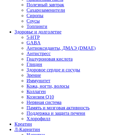
Полезный завтрак
Сахарозаменители
Сиропы
Соусы
Топпинги
Здоровье и долголетие
5-HTP
GABA
Антиоксиданты, ДМАЭ (DMAE)
Антистресс
Гиалуроновая кислота
Глицин
Здоровое сердце и сосуды
Зрение
Иммунитет
Кожа, ногти, волосы
Коллаген
Коэнзим Q10
Нервная система
Память и мозговая активность
Поддержка и защита печени
Хлорофилл
Креатин
Л-Карнитин
Напитки