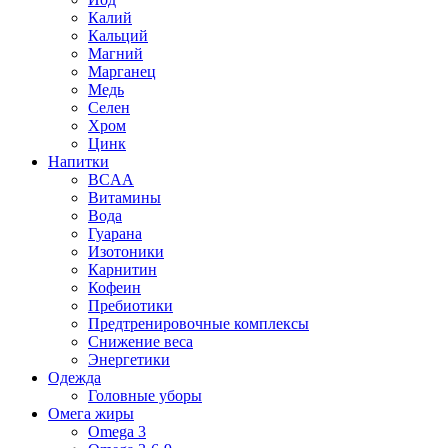
Калий
Кальций
Магний
Марганец
Медь
Селен
Хром
Цинк
Напитки
BCAA
Витамины
Вода
Гуарана
Изотоники
Карнитин
Кофеин
Пребиотики
Предтренировочные комплексы
Снижение веса
Энергетики
Одежда
Головные уборы
Омега жиры
Omega 3