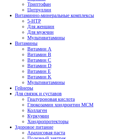
Триптофан
Цитруллин
Витаминно-минеральные комплексы
5-HTP
Для женщин
Для мужчин
Мультивитамины
Витамины
Витамин A
Витамин B
Витамин C
Витамин D
Витамин E
Витамин K
Мультивитамины
Гейнеры
Для связок и суставов
Гиалуроновая кислота
Глюкозамин хондроитин МСМ
Коллаген
Куркумин
Хондропротекторы
Здоровое питание
Арахисовая паста
Полезный завтрак