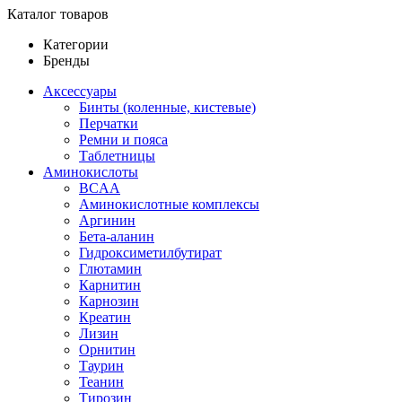
Каталог товаров
Категории
Бренды
Аксессуары
Бинты (коленные, кистевые)
Перчатки
Ремни и пояса
Таблетницы
Аминокислоты
BCAA
Аминокислотные комплексы
Аргинин
Бета-аланин
Гидроксиметилбутират
Глютамин
Карнитин
Карнозин
Креатин
Лизин
Орнитин
Таурин
Теанин
Тирозин