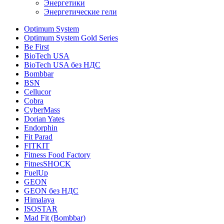
Энергетики
Энергетические гели
Optimum System
Optimum System Gold Series
Be First
BioTech USA
BioTech USA без НДС
Bombbar
BSN
Cellucor
Cobra
CyberMass
Dorian Yates
Endorphin
Fit Parad
FITKIT
Fitness Food Factory
FitnesSHOCK
FuelUp
GEON
GEON без НДС
Himalaya
ISOSTAR
Mad Fit (Bombbar)