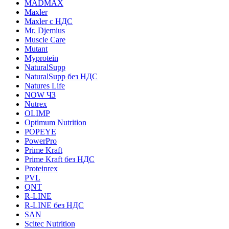
MADMAX
Maxler
Maxler с НДС
Mr. Djemius
Muscle Care
Mutant
Myprotein
NaturalSupp
NaturalSupp без НДС
Natures Life
NOW ЧЗ
Nutrex
OLIMP
Optimum Nutrition
POPEYE
PowerPro
Prime Kraft
Prime Kraft без НДС
Proteinrex
PVL
QNT
R-LINE
R-LINE без НДС
SAN
Scitec Nutrition