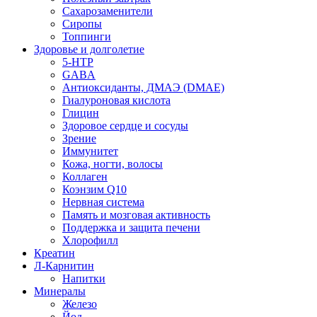
Сахарозаменители
Сиропы
Топпинги
Здоровье и долголетие
5-HTP
GABA
Антиоксиданты, ДМАЭ (DMAE)
Гиалуроновая кислота
Глицин
Здоровое сердце и сосуды
Зрение
Иммунитет
Кожа, ногти, волосы
Коллаген
Коэнзим Q10
Нервная система
Память и мозговая активность
Поддержка и защита печени
Хлорофилл
Креатин
Л-Карнитин
Напитки
Минералы
Железо
Йод