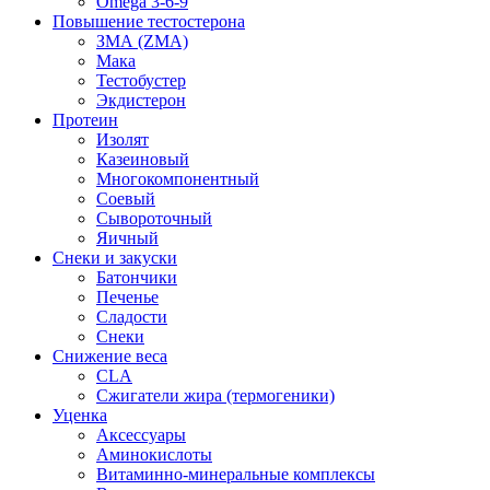
Omega 3-6-9
Повышение тестостерона
ЗМА (ZMA)
Мака
Тестобустер
Экдистерон
Протеин
Изолят
Казеиновый
Многокомпонентный
Соевый
Сывороточный
Яичный
Снеки и закуски
Батончики
Печенье
Сладости
Снеки
Снижение веса
CLA
Сжигатели жира (термогеники)
Уценка
Аксессуары
Аминокислоты
Витаминно-минеральные комплексы