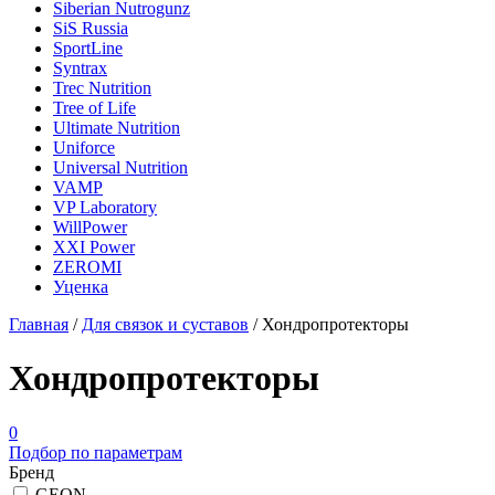
Siberian Nutrogunz
SiS Russia
SportLine
Syntrax
Trec Nutrition
Tree of Life
Ultimate Nutrition
Uniforce
Universal Nutrition
VAMP
VP Laboratory
WillPower
XXI Power
ZEROMI
Уценка
Главная
/
Для связок и суставов
/
Хондропротекторы
Хондропротекторы
0
Подбор по параметрам
Бренд
GEON