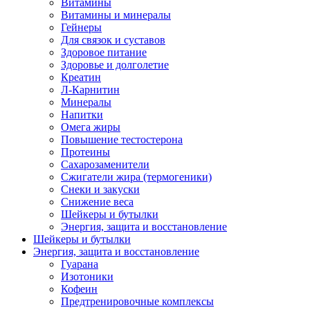
Витамины
Витамины и минералы
Гейнеры
Для связок и суставов
Здоровое питание
Здоровье и долголетие
Креатин
Л-Карнитин
Минералы
Напитки
Омега жиры
Повышение тестостерона
Протеины
Сахарозаменители
Сжигатели жира (термогеники)
Снеки и закуски
Снижение веса
Шейкеры и бутылки
Энергия, защита и восстановление
Шейкеры и бутылки
Энергия, защита и восстановление
Гуарана
Изотоники
Кофеин
Предтренировочные комплексы