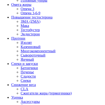
Головные уборы
Омега жиры
Omega 3
Omega 3-6-9
Повышение тестостерона
ЗМА (ZMA)
Мака
Тестобустер
Экдистерон
Протеин
Изолят
Казеиновый
Многокомпонентный
Сывороточный
Яичный
Снеки и закуски
Батончики
Печенье
Сладости
Снеки
Снижение веса
CLA
Сжигатели жира (термогеники)
Уценка
Аксессуары