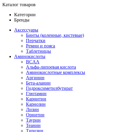
Каталог товаров
Категории
Бренды
Аксессуары
Бинты (коленные, кистевые)
Перчатки
Ремни и пояса
Таблетницы
Аминокислоты
BCAA
Альфа-липоевая кислота
Аминокислотные комплексы
Аргинин
Бета-аланин
Гидроксиметилбутират
Глютамин
Карнитин
Карнозин
Лизин
Орнитин
Таурин
Теанин
Тирозин