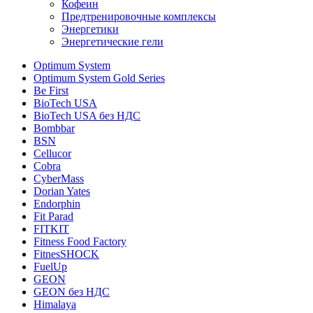
Кофеин
Предтренировочные комплексы
Энергетики
Энергетические гели
Optimum System
Optimum System Gold Series
Be First
BioTech USA
BioTech USA без НДС
Bombbar
BSN
Cellucor
Cobra
CyberMass
Dorian Yates
Endorphin
Fit Parad
FITKIT
Fitness Food Factory
FitnesSHOCK
FuelUp
GEON
GEON без НДС
Himalaya