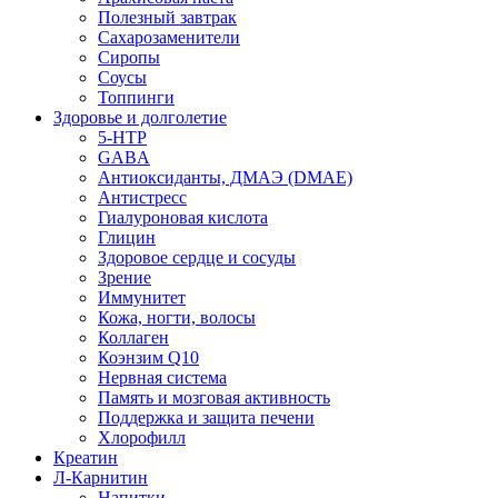
Полезный завтрак
Сахарозаменители
Сиропы
Соусы
Топпинги
Здоровье и долголетие
5-HTP
GABA
Антиоксиданты, ДМАЭ (DMAE)
Антистресс
Гиалуроновая кислота
Глицин
Здоровое сердце и сосуды
Зрение
Иммунитет
Кожа, ногти, волосы
Коллаген
Коэнзим Q10
Нервная система
Память и мозговая активность
Поддержка и защита печени
Хлорофилл
Креатин
Л-Карнитин
Напитки