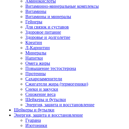
Аминокислоты
Витаминно-минеральные комплексы
Витамины
Витамины и минералы
Гейнеры
Для связок и суставов
Здоровое питание
Здоровье и долголетие
Креатин
Л-Карнитин
Минералы
Напитки
Омега жиры
Повышение тестостерона
Протеины
Сахарозаменители
Сжигатели жира (термогеники)
Снеки и закуски
Снижение веса
Шейкеры и бутылки
Энергия, защита и восстановление
Шейкеры и бутылки
Энергия, защита и восстановление
Гуарана
Изотоники