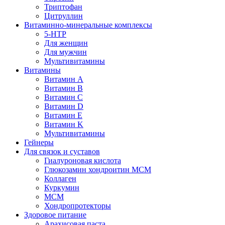
Триптофан
Цитруллин
Витаминно-минеральные комплексы
5-HTP
Для женщин
Для мужчин
Мультивитамины
Витамины
Витамин A
Витамин B
Витамин C
Витамин D
Витамин E
Витамин K
Мультивитамины
Гейнеры
Для связок и суставов
Гиалуроновая кислота
Глюкозамин хондроитин МСМ
Коллаген
Куркумин
МСМ
Хондропротекторы
Здоровое питание
Арахисовая паста