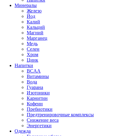
Минералы
Железо
Йод
Калий
Кальций
Магний
Марганец
Медь
Селен
Хром
Цинк
Напитки
BCAA
Витамины
Вода
Гуарана
Изотоники
Карнитин
Кофеин
Пребиотики
Предтренировочные комплексы
Снижение веса
Энергетики
Одежда