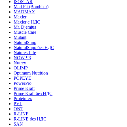
ISOSTAR
Mad Fit (Bombbar)
MADMAX
Maxler
Maxler с НДС
Mr. Djemius
Muscle Care
Mutant
NaturalSupp
NaturalSupp без НДС
Natures Life
NOW ЧЗ
Nutrex
OLIMP
Optimum Nutrition
POPEYE
PowerPro
Prime Kraft
Prime Kraft без НДС
Proteinrex
PVL
QNT
R-LINE
R-LINE без НДС
SAN