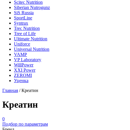
Scitec Nutrition
Siberian Nutrogunz
SiS Russia
SportLine
Syntrax
Trec Nutrition
Tree of Life
Ultimate Nutrition
Uniforce
Universal Nutrition
VAMP
VP Laboratory
WillPower
XXI Power
ZEROMI
Уценка
Главная
/
Креатин
Креатин
0
Подбор по параметрам
Бренд