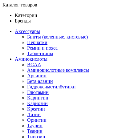
Каталог товаров
Категории
Бренды
Аксессуары
Бинты (коленные, кистевые)
Перчатки
Ремни и пояса
Таблетницы
Аминокислоты
BCAA
Аминокислотные комплексы
Аргинин
Бета-аланин
Гидроксиметилбутират
Глютамин
Карнитин
Карнозин
Креатин
Лизин
Орнитин
Таурин
Теанин
Тирозин