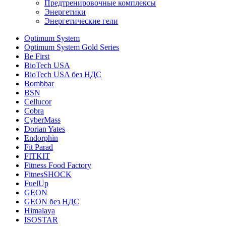
Предтренировочные комплексы
Энергетики
Энергетические гели
Optimum System
Optimum System Gold Series
Be First
BioTech USA
BioTech USA без НДС
Bombbar
BSN
Cellucor
Cobra
CyberMass
Dorian Yates
Endorphin
Fit Parad
FITKIT
Fitness Food Factory
FitnesSHOCK
FuelUp
GEON
GEON без НДС
Himalaya
ISOSTAR