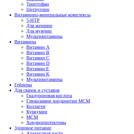
Триптофан
Цитруллин
Витаминно-минеральные комплексы
5-HTP
Для женщин
Для мужчин
Мультивитамины
Витамины
Витамин A
Витамин B
Витамин C
Витамин D
Витамин E
Витамин K
Мультивитамины
Гейнеры
Для связок и суставов
Гиалуроновая кислота
Глюкозамин хондроитин МСМ
Коллаген
Куркумин
МСМ
Хондропротекторы
Здоровое питание
Арахисовая паста