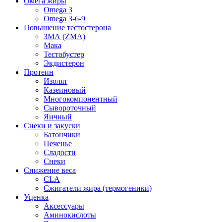
Омега жиры
Omega 3
Omega 3-6-9
Повышение тестостерона
ЗМА (ZMA)
Мака
Тестобустер
Экдистерон
Протеин
Изолят
Казеиновый
Многокомпонентный
Сывороточный
Яичный
Снеки и закуски
Батончики
Печенье
Сладости
Снеки
Снижение веса
CLA
Сжигатели жира (термогеники)
Уценка
Аксессуары
Аминокислоты