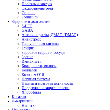
Полезный завтрак
Сахарозаменители
Сиропы
Топпинги
Здоровье и долголетие
5-HTP
GABA
Антиоксиданты, ДМАЭ (DMAE)
Антистресс
Гиалуроновая кислота
Глицин
Здоровое сердце и сосуды
Зрение
Иммунитет
Кожа, ногти, волосы
Коллаген
Коэнзим Q10
Нервная система
Память и мозговая активность
Поддержка и защита печени
Хлорофилл
Креатин
Л-Карнитин
Напитки
Минералы