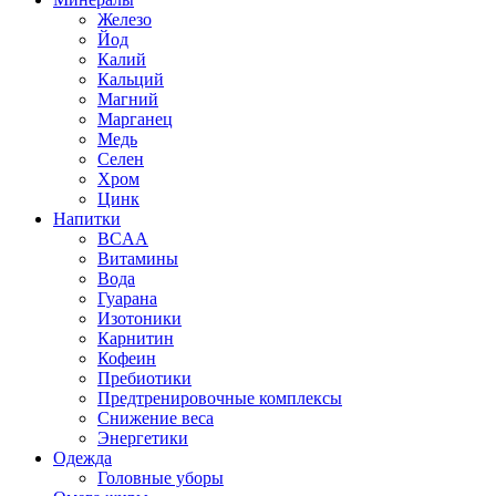
Железо
Йод
Калий
Кальций
Магний
Марганец
Медь
Селен
Хром
Цинк
Напитки
BCAA
Витамины
Вода
Гуарана
Изотоники
Карнитин
Кофеин
Пребиотики
Предтренировочные комплексы
Снижение веса
Энергетики
Одежда
Головные уборы