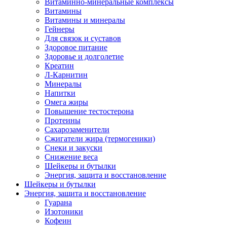
Витаминно-минеральные комплексы
Витамины
Витамины и минералы
Гейнеры
Для связок и суставов
Здоровое питание
Здоровье и долголетие
Креатин
Л-Карнитин
Минералы
Напитки
Омега жиры
Повышение тестостерона
Протеины
Сахарозаменители
Сжигатели жира (термогеники)
Снеки и закуски
Снижение веса
Шейкеры и бутылки
Энергия, защита и восстановление
Шейкеры и бутылки
Энергия, защита и восстановление
Гуарана
Изотоники
Кофеин