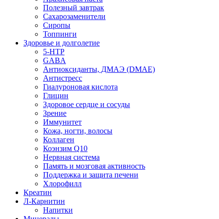
Полезный завтрак
Сахарозаменители
Сиропы
Топпинги
Здоровье и долголетие
5-HTP
GABA
Антиоксиданты, ДМАЭ (DMAE)
Антистресс
Гиалуроновая кислота
Глицин
Здоровое сердце и сосуды
Зрение
Иммунитет
Кожа, ногти, волосы
Коллаген
Коэнзим Q10
Нервная система
Память и мозговая активность
Поддержка и защита печени
Хлорофилл
Креатин
Л-Карнитин
Напитки
Минералы