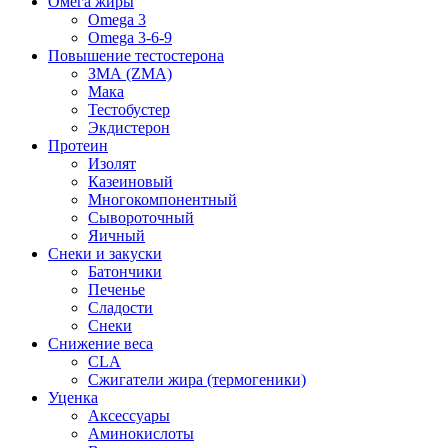
Омега жиры
Omega 3
Omega 3-6-9
Повышение тестостерона
ЗМА (ZMA)
Мака
Тестобустер
Экдистерон
Протеин
Изолят
Казеиновый
Многокомпонентный
Сывороточный
Яичный
Снеки и закуски
Батончики
Печенье
Сладости
Снеки
Снижение веса
CLA
Сжигатели жира (термогеники)
Уценка
Аксессуары
Аминокислоты