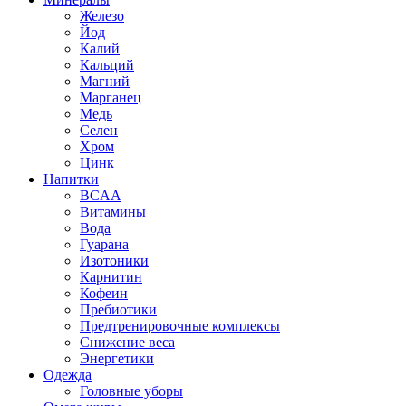
Железо
Йод
Калий
Кальций
Магний
Марганец
Медь
Селен
Хром
Цинк
Напитки
BCAA
Витамины
Вода
Гуарана
Изотоники
Карнитин
Кофеин
Пребиотики
Предтренировочные комплексы
Снижение веса
Энергетики
Одежда
Головные уборы