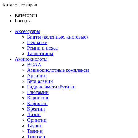
Каталог товаров
Категории
Бренды
Аксессуары
Бинты (коленные, кистевые)
Перчатки
Ремни и пояса
Таблетницы
Аминокислоты
BCAA
Аминокислотные комплексы
Аргинин
Бета-аланин
Гидроксиметилбутират
Глютамин
Карнитин
Карнозин
Креатин
Лизин
Орнитин
Таурин
Теанин
Тирозин