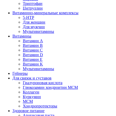
Триптофан
Цитруллин
Витаминно-минеральные комплексы
5-HTP
Для женщин
Для мужчин
Мультивитамины
Витамины
Витамин A
Витамин B
Витамин C
Витамин D
Витамин E
Витамин K
Мультивитамины
Гейнеры
Для связок и суставов
Гиалуроновая кислота
Глюкозамин хондроитин МСМ
Коллаген
Куркумин
МСМ
Хондропротекторы
Здоровое питание
Арахисовая паста