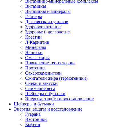
Витаминно-минеральные комплексы
Витамины
Витамины и минералы
Гейнеры
Для связок и суставов
Здоровое питание
Здоровье и долголетие
Креатин
Л-Карнитин
Минералы
Напитки
Омега жиры
Повышение тестостерона
Протеины
Сахарозаменители
Сжигатели жира (термогеники)
Снеки и закуски
Снижение веса
Шейкеры и бутылки
Энергия, защита и восстановление
Шейкеры и бутылки
Энергия, защита и восстановление
Гуарана
Изотоники
Кофеин