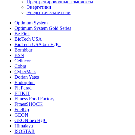
Предтренировочные комплексы
Энергетики
Энергетические гели
Optimum System
Optimum System Gold Series
Be First
BioTech USA
BioTech USA без НДС
Bombbar
BSN
Cellucor
Cobra
CyberMass
Dorian Yates
Endorphin
Fit Parad
FITKIT
Fitness Food Factory
FitnesSHOCK
FuelUp
GEON
GEON без НДС
Himalaya
ISOSTAR