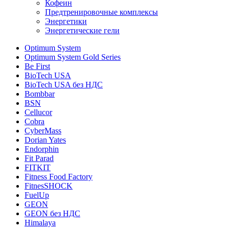
Кофеин
Предтренировочные комплексы
Энергетики
Энергетические гели
Optimum System
Optimum System Gold Series
Be First
BioTech USA
BioTech USA без НДС
Bombbar
BSN
Cellucor
Cobra
CyberMass
Dorian Yates
Endorphin
Fit Parad
FITKIT
Fitness Food Factory
FitnesSHOCK
FuelUp
GEON
GEON без НДС
Himalaya