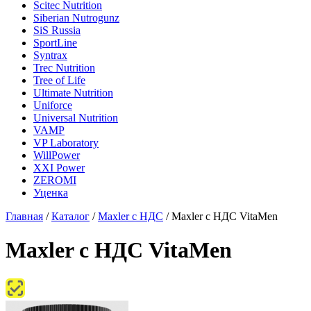
Scitec Nutrition
Siberian Nutrogunz
SiS Russia
SportLine
Syntrax
Trec Nutrition
Tree of Life
Ultimate Nutrition
Uniforce
Universal Nutrition
VAMP
VP Laboratory
WillPower
XXI Power
ZEROMI
Уценка
Главная
/
Каталог
/
Maxler с НДС
/
Maxler с НДС VitaMen
Maxler с НДС VitaMen