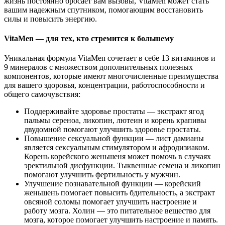
жизнь постоянно бросает вам вызовы, VitaMen может стать
вашим надежным спутником, помогающим восстановить
силы и повысить энергию.
VitaMen — для тех, кто стремится к большему
Уникальная формула VitaMen сочетает в себе 13 витаминов и
9 минералов с множеством дополнительных полезных
компонентов, которые имеют многочисленные преимущества
для вашего здоровья, концентрации, работоспособности и
общего самочувствия:
Поддерживайте здоровье простаты — экстракт ягод
пальмы сереноа, ликопин, лютеин и корень крапивы
двудомной помогают улучшить здоровье простаты.
Повышение сексуальной функции — лист дамианы
является сексуальным стимулятором и афродизиаком.
Корень корейского женьшеня может помочь в случаях
эректильной дисфункции. Тыквенные семена и ликопин
помогают улучшить фертильность у мужчин.
Улучшение познавательной функции — корейский
женьшень помогает повысить бдительность, а экстракт
овсяной соломы помогает улучшить настроение и
работу мозга. Холин — это питательное вещество для
мозга, которое помогает улучшить настроение и память.