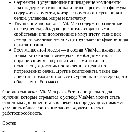
Ферменты и улучшающие пищеварение компоненты —
для поддержки кишечника и пищеварения эта формула
содержит ферменты, которые помогают переваривать
белки, углеводы, жиры и клетчатку.
Улучшение здоровья — VitaMen содержит различные
ингредиенты, обладающие антиоксидантными
свойствами или помогающие иммунитету, такие как
дезодорированный чеснок, цитрусовые биофлавоноиды
и л-глютатион.
Рост мышечной массы — в состав VitaMen входят не
только витамины и минералы, необходимые для
наращивания мышц, но и смесь аминокислот,
помогающая достичь поставленных целей по
потреблению белка. Другие компоненты, такие как
ликопин, помогают повысить уровень тестостерона, что
облегчает набор массы.
Состав комплекса VitaMen разработан специально для
мужчин, которые стремятся к успеху. VitaMen может стать
отличным дополнением к вашему распорядку дня, поможет
улучшить общее состояние здоровья, активность и
работоспособность.
Состав