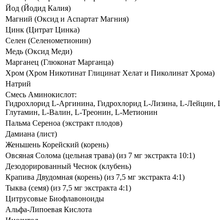
Йод (Йодид Калия)
Магний (Оксид и Аспартат Магния)
Цинк (Цитрат Цинка)
Селен (Селенометионин)
Медь (Оксид Меди)
Марганец (Глюконат Марганца)
Хром (Хром Никотинат Глицинат Хелат и Пиколинат Хрома)
Натрий
Смесь Аминокислот:
Гидрохлорид L-Аргинина, Гидрохлорид L-Лизина, L-Лейцин, 
Глутамин, L-Валин, L-Треонин, L-Метионин
Пальма Сереноа (экстракт плодов)
Дамиана (лист)
Женьшень Корейский (корень)
Овсяная Солома (цельная трава) (из 7 мг экстракта 10:1)
Дезодорированный Чеснок (клубень)
Крапива Двудомная (корень) (из 7,5 мг экстракта 4:1)
Тыква (семя) (из 7,5 мг экстракта 4:1)
Цитрусовые Биофлавоноиды
Альфа-Липоевая Кислота