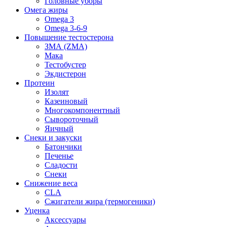
Головные уборы
Омега жиры
Omega 3
Omega 3-6-9
Повышение тестостерона
ЗМА (ZMA)
Мака
Тестобустер
Экдистерон
Протеин
Изолят
Казеиновый
Многокомпонентный
Сывороточный
Яичный
Снеки и закуски
Батончики
Печенье
Сладости
Снеки
Снижение веса
CLA
Сжигатели жира (термогеники)
Уценка
Аксессуары