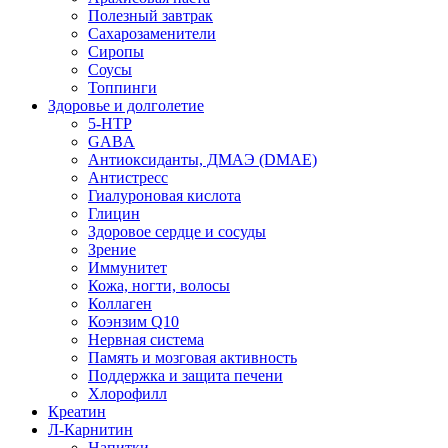
Полезный завтрак
Сахарозаменители
Сиропы
Соусы
Топпинги
Здоровье и долголетие
5-HTP
GABA
Антиоксиданты, ДМАЭ (DMAE)
Антистресс
Гиалуроновая кислота
Глицин
Здоровое сердце и сосуды
Зрение
Иммунитет
Кожа, ногти, волосы
Коллаген
Коэнзим Q10
Нервная система
Память и мозговая активность
Поддержка и защита печени
Хлорофилл
Креатин
Л-Карнитин
Напитки