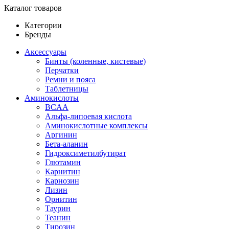
Каталог товаров
Категории
Бренды
Аксессуары
Бинты (коленные, кистевые)
Перчатки
Ремни и пояса
Таблетницы
Аминокислоты
BCAA
Альфа-липоевая кислота
Аминокислотные комплексы
Аргинин
Бета-аланин
Гидроксиметилбутират
Глютамин
Карнитин
Карнозин
Лизин
Орнитин
Таурин
Теанин
Тирозин