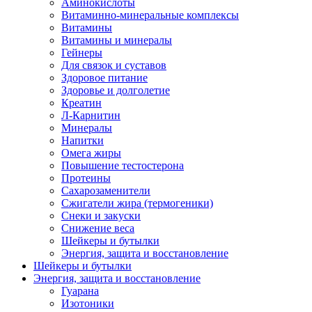
Аминокислоты
Витаминно-минеральные комплексы
Витамины
Витамины и минералы
Гейнеры
Для связок и суставов
Здоровое питание
Здоровье и долголетие
Креатин
Л-Карнитин
Минералы
Напитки
Омега жиры
Повышение тестостерона
Протеины
Сахарозаменители
Сжигатели жира (термогеники)
Снеки и закуски
Снижение веса
Шейкеры и бутылки
Энергия, защита и восстановление
Шейкеры и бутылки
Энергия, защита и восстановление
Гуарана
Изотоники