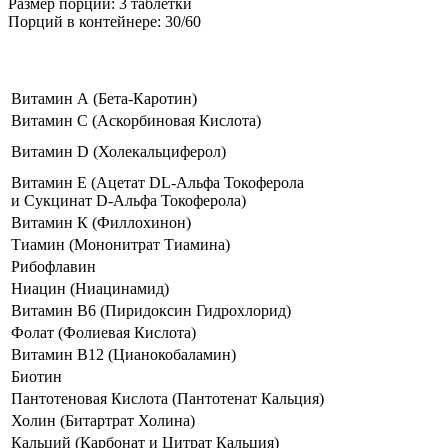
Размер порции: 3 таблетки
Порций в контейнере: 30/60
Витамин А (Бета-Каротин)
Витамин С (Аскорбиновая Кислота)
Витамин D (Холекальциферол)
Витамин E (Ацетат DL-Альфа Токоферола
и Сукцинат D-Альфа Токоферола)
Витамин К (Филлохинон)
Тиамин (Мононитрат Тиамина)
Рибофлавин
Ниацин (Ниацинамид)
Витамин B6 (Пиридоксин Гидрохлорид)
Фолат (Фолиевая Кислота)
Витамин B12 (Цианокобаламин)
Биотин
Пантотеновая Кислота (Пантотенат Кальция)
Холин (Битартрат Холина)
Кальций (Карбонат и Цитрат Кальция)