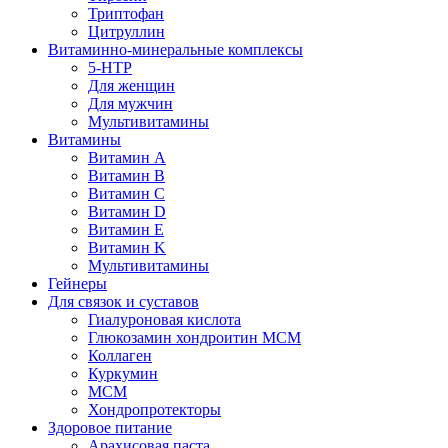
Триптофан
Цитруллин
Витаминно-минеральные комплексы
5-HTP
Для женщин
Для мужчин
Мультивитамины
Витамины
Витамин A
Витамин B
Витамин C
Витамин D
Витамин E
Витамин K
Мультивитамины
Гейнеры
Для связок и суставов
Гиалуроновая кислота
Глюкозамин хондроитин МСМ
Коллаген
Куркумин
МСМ
Хондропротекторы
Здоровое питание
Арахисовая паста