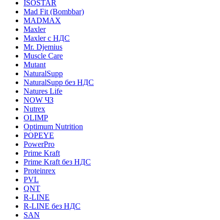
ISOSTAR
Mad Fit (Bombbar)
MADMAX
Maxler
Maxler с НДС
Mr. Djemius
Muscle Care
Mutant
NaturalSupp
NaturalSupp без НДС
Natures Life
NOW ЧЗ
Nutrex
OLIMP
Optimum Nutrition
POPEYE
PowerPro
Prime Kraft
Prime Kraft без НДС
Proteinrex
PVL
QNT
R-LINE
R-LINE без НДС
SAN