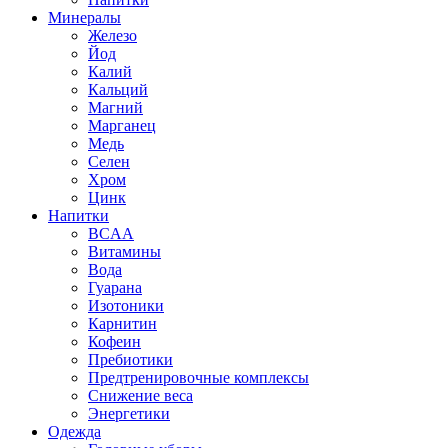
Минералы
Железо
Йод
Калий
Кальций
Магний
Марганец
Медь
Селен
Хром
Цинк
Напитки
BCAA
Витамины
Вода
Гуарана
Изотоники
Карнитин
Кофеин
Пребиотики
Предтренировочные комплексы
Снижение веса
Энергетики
Одежда