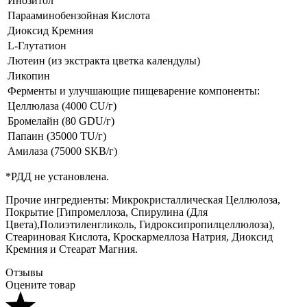
Инозитол
Парааминобензойная Кислота
Диоксид Кремния
L-Глутатион
Лютеин (из экстракта цветка календулы)
Ликопин
Ферменты и улучшающие пищеварение компоненты:
Целлюлаза (4000 CU/г)
Бромелайн (80 GDU/г)
Папаин (35000 TU/г)
Амилаза (75000 SKB/г)
*РДД не установлена.
Прочие ингредиенты: Микрокристаллическая Целлюлоза,
Покрытие [Гипромеллоза, Спирулина (Для
Цвета),Полиэтиленгликоль, Гидроксипропилцеллюлоза),
Стеариновая Кислота, Кроскармеллоза Натрия, Диоксид
Кремния и Стеарат Магния.
Отзывы
Оцените товар