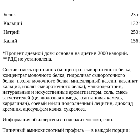
Белок
23 г
Кальций
132 
Натрий
250 
Калий
156 
*Процент дневной дозы основан на диете в 2000 калорий.
**РДД не установлена.
Состав: смесь протеинов (концентрат сывороточного белка,
концентрат молочного белка, гидролизат сывороточного
белка, изолят молочного белка, мицеллярный казеин, казеинат
кальция, изолят сывороточного белка), мальтодекстрин,
натуральные и искусственные ароматизаторы, соль, смесь
загустителей (целлюлозная камедь, ксантановая камедь,
каррагинан), соевый и/или подсолнечный лецитин, диоксид
кремния, ацесульфам калия, сукралоза.
Информация об аллергенах: содержит молоко, сою.
Типичный аминокислотный профиль — в каждой порции: