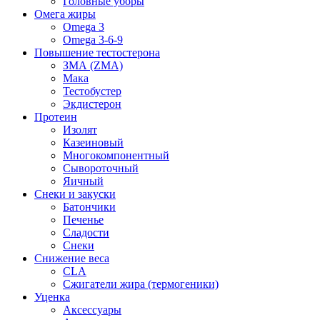
Головные уборы
Омега жиры
Omega 3
Omega 3-6-9
Повышение тестостерона
ЗМА (ZMA)
Мака
Тестобустер
Экдистерон
Протеин
Изолят
Казеиновый
Многокомпонентный
Сывороточный
Яичный
Снеки и закуски
Батончики
Печенье
Сладости
Снеки
Снижение веса
CLA
Сжигатели жира (термогеники)
Уценка
Аксессуары