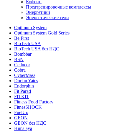
Кофеин
Предтренировочные комплексы
Энергетики
Энергетические гели
Optimum System
Optimum System Gold Series
Be First
BioTech USA
BioTech USA без НДС
Bombbar
BSN
Cellucor
Cobra
CyberMass
Dorian Yates
Endorphin
Fit Parad
FITKIT
Fitness Food Factory
FitnesSHOCK
FuelUp
GEON
GEON без НДС
Himalaya