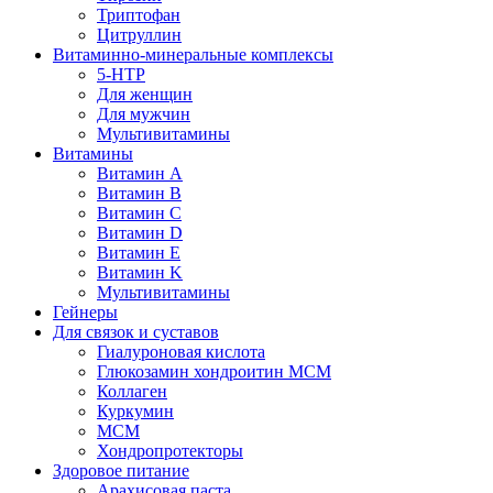
Триптофан
Цитруллин
Витаминно-минеральные комплексы
5-HTP
Для женщин
Для мужчин
Мультивитамины
Витамины
Витамин A
Витамин B
Витамин C
Витамин D
Витамин E
Витамин K
Мультивитамины
Гейнеры
Для связок и суставов
Гиалуроновая кислота
Глюкозамин хондроитин МСМ
Коллаген
Куркумин
МСМ
Хондропротекторы
Здоровое питание
Арахисовая паста