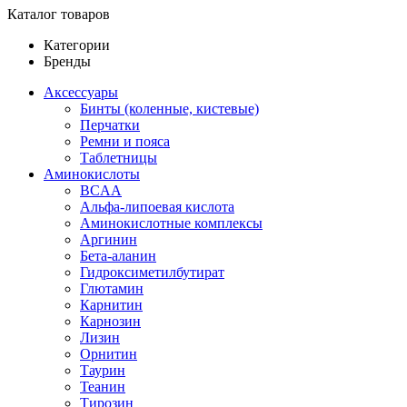
Каталог товаров
Категории
Бренды
Аксессуары
Бинты (коленные, кистевые)
Перчатки
Ремни и пояса
Таблетницы
Аминокислоты
BCAA
Альфа-липоевая кислота
Аминокислотные комплексы
Аргинин
Бета-аланин
Гидроксиметилбутират
Глютамин
Карнитин
Карнозин
Лизин
Орнитин
Таурин
Теанин
Тирозин