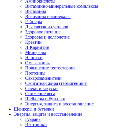
Аминокислоты
Витаминно-минеральные комплексы
Витамины
Витамины и минералы
Гейнеры
Для связок и суставов
Здоровое питание
Здоровье и долголетие
Креатин
Л-Карнитин
Минералы
Напитки
Омега жиры
Повышение тестостерона
Протеины
Сахарозаменители
Сжигатели жира (термогеники)
Снеки и закуски
Снижение веса
Шейкеры и бутылки
Энергия, защита и восстановление
Шейкеры и бутылки
Энергия, защита и восстановление
Гуарана
Изотоники