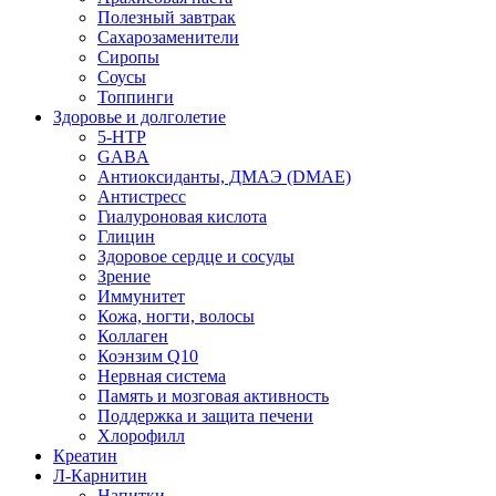
Полезный завтрак
Сахарозаменители
Сиропы
Соусы
Топпинги
Здоровье и долголетие
5-HTP
GABA
Антиоксиданты, ДМАЭ (DMAE)
Антистресс
Гиалуроновая кислота
Глицин
Здоровое сердце и сосуды
Зрение
Иммунитет
Кожа, ногти, волосы
Коллаген
Коэнзим Q10
Нервная система
Память и мозговая активность
Поддержка и защита печени
Хлорофилл
Креатин
Л-Карнитин
Напитки