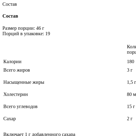
Состав
Состав
Размер порции: 46 г
Порций в упаковке: 19
Кол
пор
Калории
180
Всего жиров
3 г
Насыщенные жиры
1,5 
Холестерин
80 м
Всего углеводов
15 г
Сахар
2 г
Включает 1 г добавленного сахара