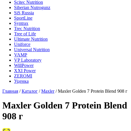
Scitec Nutrition
Siberian Nutrogunz
SiS Russia
SportLine
Syntrax
Trec Nutrition
Tree of Life
Ultimate Nutrition
Uniforce
Universal Nutrition
VAMP
VP Laboratory
WillPower
XXI Power
ZEROMI
Уценка
Главная
/
Каталог
/
Maxler
/
Maxler Golden 7 Protein Blend 908 г
Maxler Golden 7 Protein Blend
908 г