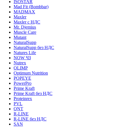
ISOSTAR
Mad Fit (Bombbar)
MADMAX
Maxler
Maxler с НДС
Mr. Djemius
Muscle Care
Mutant
NaturalSupp
NaturalSupp без НДС
Natures Life
NOW ЧЗ
Nutrex
OLIMP
Optimum Nutrition
POPEYE
PowerPro
Prime Kraft
Prime Kraft без НДС
Proteinrex
PVL
QNT
R-LINE
R-LINE без НДС
SAN