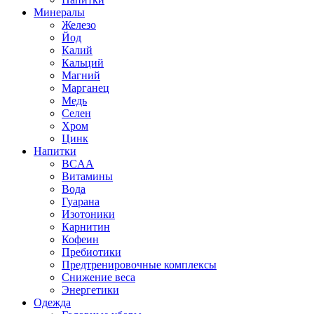
Минералы
Железо
Йод
Калий
Кальций
Магний
Марганец
Медь
Селен
Хром
Цинк
Напитки
BCAA
Витамины
Вода
Гуарана
Изотоники
Карнитин
Кофеин
Пребиотики
Предтренировочные комплексы
Снижение веса
Энергетики
Одежда