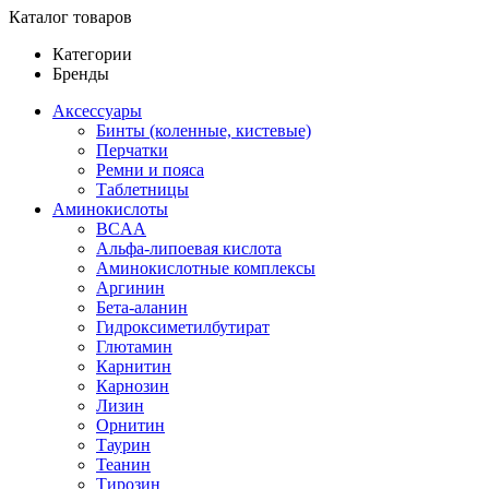
Каталог товаров
Категории
Бренды
Аксессуары
Бинты (коленные, кистевые)
Перчатки
Ремни и пояса
Таблетницы
Аминокислоты
BCAA
Альфа-липоевая кислота
Аминокислотные комплексы
Аргинин
Бета-аланин
Гидроксиметилбутират
Глютамин
Карнитин
Карнозин
Лизин
Орнитин
Таурин
Теанин
Тирозин