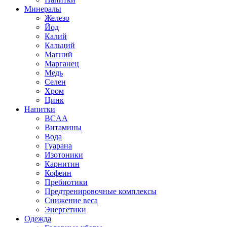
Минералы
Железо
Йод
Калий
Кальций
Магний
Марганец
Медь
Селен
Хром
Цинк
Напитки
BCAA
Витамины
Вода
Гуарана
Изотоники
Карнитин
Кофеин
Пребиотики
Предтренировочные комплексы
Снижение веса
Энергетики
Одежда