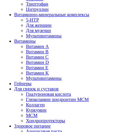
Триптофан
Цитруллин
Витаминно-минеральные комплексы
5-HTP
Для женщин
Для мужчин
Мультивитамины
Витамины
Витамин A
Витамин B
Витамин C
Витамин D
Витамин E
Витамин K
Мультивитамины
Гейнеры
Для связок и суставов
Гиалуроновая кислота
Глюкозамин хондроитин МСМ
Коллаген
Куркумин
МСМ
Хондропротекторы
Здоровое питание
Арахисовая паста