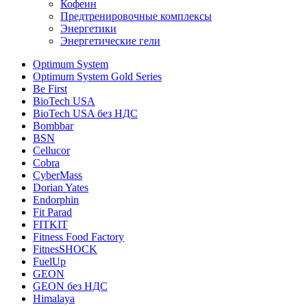
Кофеин
Предтренировочные комплексы
Энергетики
Энергетические гели
Optimum System
Optimum System Gold Series
Be First
BioTech USA
BioTech USA без НДС
Bombbar
BSN
Cellucor
Cobra
CyberMass
Dorian Yates
Endorphin
Fit Parad
FITKIT
Fitness Food Factory
FitnesSHOCK
FuelUp
GEON
GEON без НДС
Himalaya