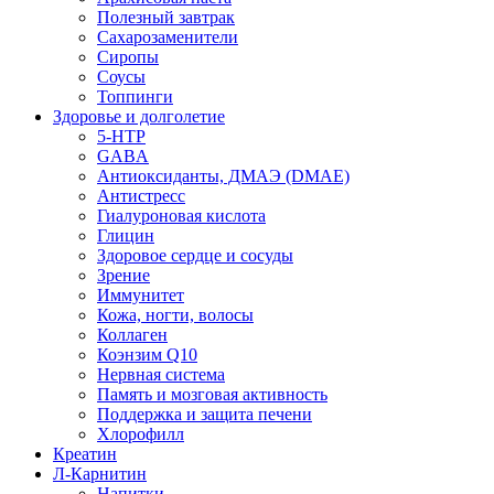
Полезный завтрак
Сахарозаменители
Сиропы
Соусы
Топпинги
Здоровье и долголетие
5-HTP
GABA
Антиоксиданты, ДМАЭ (DMAE)
Антистресс
Гиалуроновая кислота
Глицин
Здоровое сердце и сосуды
Зрение
Иммунитет
Кожа, ногти, волосы
Коллаген
Коэнзим Q10
Нервная система
Память и мозговая активность
Поддержка и защита печени
Хлорофилл
Креатин
Л-Карнитин
Напитки