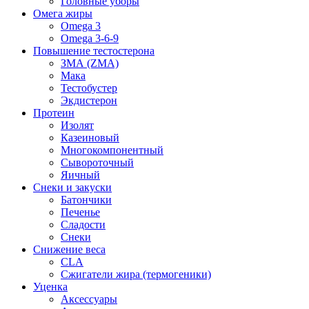
Головные уборы
Омега жиры
Omega 3
Omega 3-6-9
Повышение тестостерона
ЗМА (ZMA)
Мака
Тестобустер
Экдистерон
Протеин
Изолят
Казеиновый
Многокомпонентный
Сывороточный
Яичный
Снеки и закуски
Батончики
Печенье
Сладости
Снеки
Снижение веса
CLA
Сжигатели жира (термогеники)
Уценка
Аксессуары