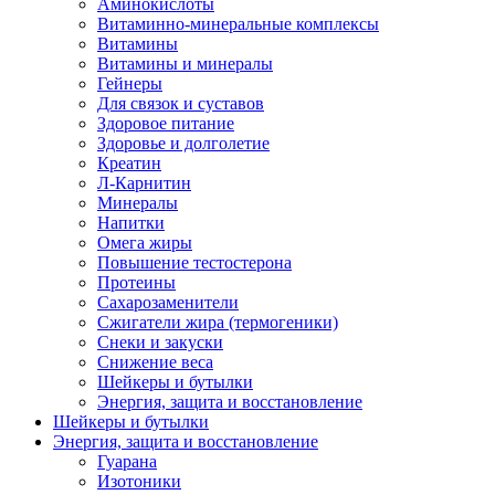
Аминокислоты
Витаминно-минеральные комплексы
Витамины
Витамины и минералы
Гейнеры
Для связок и суставов
Здоровое питание
Здоровье и долголетие
Креатин
Л-Карнитин
Минералы
Напитки
Омега жиры
Повышение тестостерона
Протеины
Сахарозаменители
Сжигатели жира (термогеники)
Снеки и закуски
Снижение веса
Шейкеры и бутылки
Энергия, защита и восстановление
Шейкеры и бутылки
Энергия, защита и восстановление
Гуарана
Изотоники