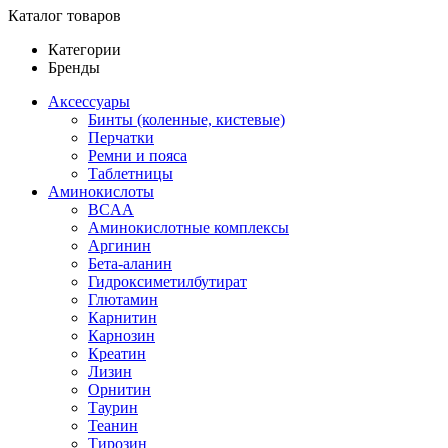
Каталог товаров
Категории
Бренды
Аксессуары
Бинты (коленные, кистевые)
Перчатки
Ремни и пояса
Таблетницы
Аминокислоты
BCAA
Аминокислотные комплексы
Аргинин
Бета-аланин
Гидроксиметилбутират
Глютамин
Карнитин
Карнозин
Креатин
Лизин
Орнитин
Таурин
Теанин
Тирозин