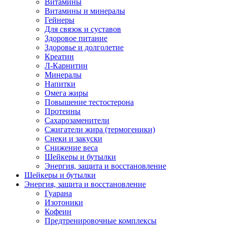
Витамины
Витамины и минералы
Гейнеры
Для связок и суставов
Здоровое питание
Здоровье и долголетие
Креатин
Л-Карнитин
Минералы
Напитки
Омега жиры
Повышение тестостерона
Протеины
Сахарозаменители
Сжигатели жира (термогеники)
Снеки и закуски
Снижение веса
Шейкеры и бутылки
Энергия, защита и восстановление
Шейкеры и бутылки
Энергия, защита и восстановление
Гуарана
Изотоники
Кофеин
Предтренировочные комплексы