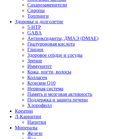
Сахарозаменители
Сиропы
Топпинги
Здоровье и долголетие
5-HTP
GABA
Антиоксиданты, ДМАЭ (DMAE)
Гиалуроновая кислота
Глицин
Здоровое сердце и сосуды
Зрение
Иммунитет
Кожа, ногти, волосы
Коллаген
Коэнзим Q10
Нервная система
Память и мозговая активность
Поддержка и защита печени
Хлорофилл
Креатин
Л-Карнитин
Напитки
Минералы
Железо
Йод