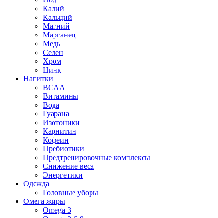
Калий
Кальций
Магний
Марганец
Медь
Селен
Хром
Цинк
Напитки
BCAA
Витамины
Вода
Гуарана
Изотоники
Карнитин
Кофеин
Пребиотики
Предтренировочные комплексы
Снижение веса
Энергетики
Одежда
Головные уборы
Омега жиры
Omega 3