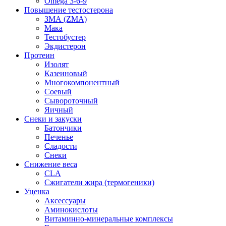
Omega 3-6-9
Повышение тестостерона
ЗМА (ZMA)
Мака
Тестобустер
Экдистерон
Протеин
Изолят
Казеиновый
Многокомпонентный
Соевый
Сывороточный
Яичный
Снеки и закуски
Батончики
Печенье
Сладости
Снеки
Снижение веса
CLA
Сжигатели жира (термогеники)
Уценка
Аксессуары
Аминокислоты
Витаминно-минеральные комплексы