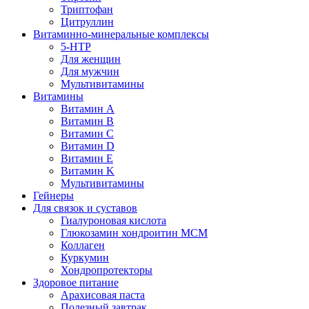
Триптофан
Цитруллин
Витаминно-минеральные комплексы
5-HTP
Для женщин
Для мужчин
Мультивитамины
Витамины
Витамин A
Витамин B
Витамин C
Витамин D
Витамин E
Витамин K
Мультивитамины
Гейнеры
Для связок и суставов
Гиалуроновая кислота
Глюкозамин хондроитин МСМ
Коллаген
Куркумин
Хондропротекторы
Здоровое питание
Арахисовая паста
Полезный завтрак