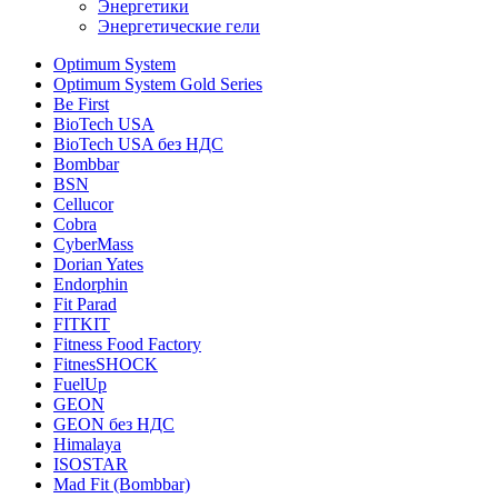
Энергетики
Энергетические гели
Optimum System
Optimum System Gold Series
Be First
BioTech USA
BioTech USA без НДС
Bombbar
BSN
Cellucor
Cobra
CyberMass
Dorian Yates
Endorphin
Fit Parad
FITKIT
Fitness Food Factory
FitnesSHOCK
FuelUp
GEON
GEON без НДС
Himalaya
ISOSTAR
Mad Fit (Bombbar)