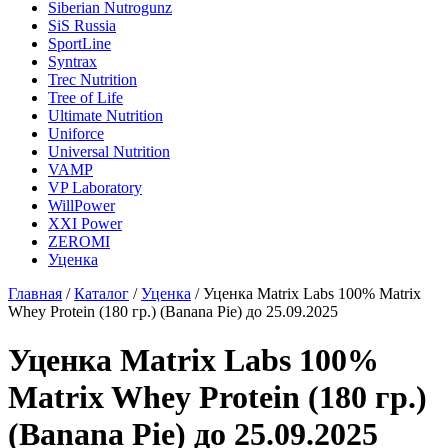
Siberian Nutrogunz
SiS Russia
SportLine
Syntrax
Trec Nutrition
Tree of Life
Ultimate Nutrition
Uniforce
Universal Nutrition
VAMP
VP Laboratory
WillPower
XXI Power
ZEROMI
Уценка
Главная
/
Каталог
/
Уценка
/
Уценка Matrix Labs 100% Matrix
Whey Protein (180 гр.) (Banana Pie) до 25.09.2025
Уценка Matrix Labs 100%
Matrix Whey Protein (180 гр.)
(Banana Pie) до 25.09.2025