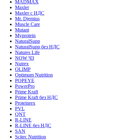
MADMAX
Maxler
Maxler с НДС
Mr. Djemius
Muscle Care
Mutant
Myprotein
NaturalSupp
NaturalSupp без НДС
Natures Life
NOW ЧЗ
Nutrex
OLIMP
Optimum Nutrition
POPEYE
PowerPro
Prime Kraft
Prime Kraft без НДС
Proteinrex
PVL
QNT
R-LINE
R-LINE без НДС
SAN
Scitec Nutrition