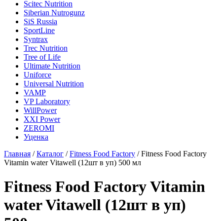
Scitec Nutrition
Siberian Nutrogunz
SiS Russia
SportLine
Syntrax
Trec Nutrition
Tree of Life
Ultimate Nutrition
Uniforce
Universal Nutrition
VAMP
VP Laboratory
WillPower
XXI Power
ZEROMI
Уценка
Главная
/
Каталог
/
Fitness Food Factory
/
Fitness Food Factory
Vitamin water Vitawell (12шт в уп) 500 мл
Fitness Food Factory Vitamin
water Vitawell (12шт в уп)