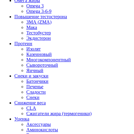
Омега жиры
Omega 3
Omega 3-6-9
Повышение тестостерона
ЗМА (ZMA)
Мака
Тестобустер
Экдистерон
Протеин
Изолят
Казеиновый
Многокомпонентный
Сывороточный
Яичный
Снеки и закуски
Батончики
Печенье
Сладости
Снеки
Снижение веса
CLA
Сжигатели жира (термогеники)
Уценка
Аксессуары
Аминокислоты