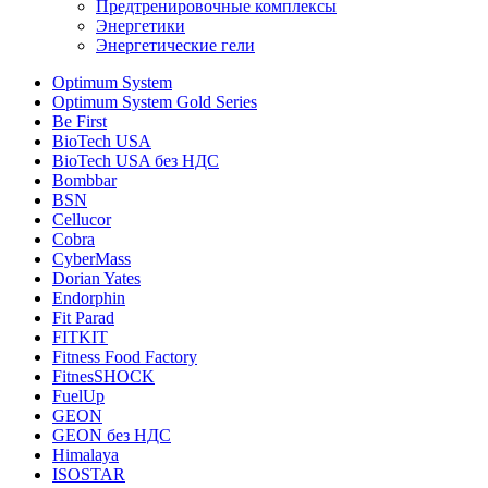
Предтренировочные комплексы
Энергетики
Энергетические гели
Optimum System
Optimum System Gold Series
Be First
BioTech USA
BioTech USA без НДС
Bombbar
BSN
Cellucor
Cobra
CyberMass
Dorian Yates
Endorphin
Fit Parad
FITKIT
Fitness Food Factory
FitnesSHOCK
FuelUp
GEON
GEON без НДС
Himalaya
ISOSTAR