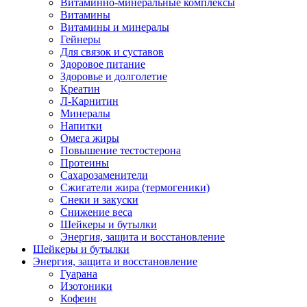
Витаминно-минеральные комплексы
Витамины
Витамины и минералы
Гейнеры
Для связок и суставов
Здоровое питание
Здоровье и долголетие
Креатин
Л-Карнитин
Минералы
Напитки
Омега жиры
Повышение тестостерона
Протеины
Сахарозаменители
Сжигатели жира (термогеники)
Снеки и закуски
Снижение веса
Шейкеры и бутылки
Энергия, защита и восстановление
Шейкеры и бутылки
Энергия, защита и восстановление
Гуарана
Изотоники
Кофеин