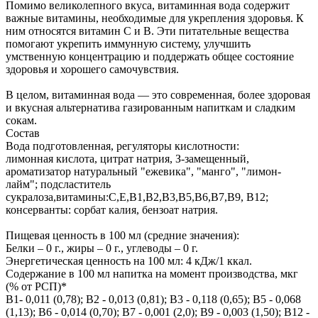
Помимо великолепного вкуса, витаминная вода содержит
важные витамины, необходимые для укрепления здоровья. К
ним относятся витамин С и В. Эти питательные вещества
помогают укрепить иммунную систему, улучшить
умственную концентрацию и поддержать общее состояние
здоровья и хорошего самочувствия.
В целом, витаминная вода — это современная, более здоровая
и вкусная альтернатива газированным напиткам и сладким
сокам.
Состав
Вода подготовленная, регуляторы кислотности:
лимонная кислота, цитрат натрия, З-замещенный,
ароматизатор натуральный "ежевика", "манго", "лимон-
лайм"; подсластитель
сукралоза,витамины:С,Е,В1,В2,В3,В5,В6,В7,В9, В12;
консерванты: сорбат калия, бензоат натрия.
Пищевая ценность в 100 мл (средние значения):
Белки – 0 г., жиры – 0 г., углеводы – 0 г.
Энергетическая ценность на 100 мл: 4 кДж/1 ккал.
Содержание в 100 мл напитка на момент производства, мкг
(% от РСП)*
В1- 0,011 (0,78); В2 - 0,013 (0,81); В3 - 0,118 (0,65); В5 - 0,068
(1,13); В6 - 0,014 (0,70); В7 - 0,001 (2,0); В9 - 0,003 (1,50); В12 -