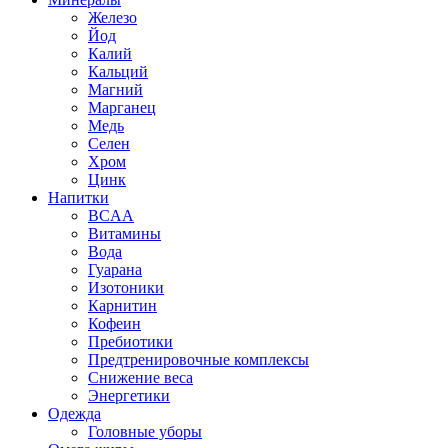
Железо
Йод
Калий
Кальций
Магний
Марганец
Медь
Селен
Хром
Цинк
Напитки
BCAA
Витамины
Вода
Гуарана
Изотоники
Карнитин
Кофеин
Пребиотики
Предтренировочные комплексы
Снижение веса
Энергетики
Одежда
Головные уборы