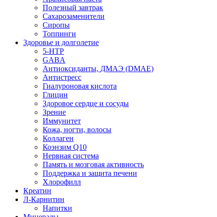
Полезный завтрак
Сахарозаменители
Сиропы
Топпинги
Здоровье и долголетие
5-HTP
GABA
Антиоксиданты, ДМАЭ (DMAE)
Антистресс
Гиалуроновая кислота
Глицин
Здоровое сердце и сосуды
Зрение
Иммунитет
Кожа, ногти, волосы
Коллаген
Коэнзим Q10
Нервная система
Память и мозговая активность
Поддержка и защита печени
Хлорофилл
Креатин
Л-Карнитин
Напитки
Минералы