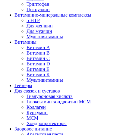
Триптофан
Цитруллин
Витаминно-минеральные комплексы
5-HTP
Для женщин
Для мужчин
Мультивитамины
Витамины
Витамин A
Витамин B
Витамин C
Витамин D
Витамин E
Витамин K
Мультивитамины
Гейнеры
Для связок и суставов
Гиалуроновая кислота
Глюкозамин хондроитин МСМ
Коллаген
Куркумин
МСМ
Хондропротекторы
Здоровое питание
Арахисовая паста