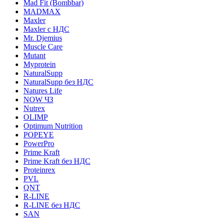
Mad Fit (Bombbar)
MADMAX
Maxler
Maxler с НДС
Mr. Djemius
Muscle Care
Mutant
Myprotein
NaturalSupp
NaturalSupp без НДС
Natures Life
NOW ЧЗ
Nutrex
OLIMP
Optimum Nutrition
POPEYE
PowerPro
Prime Kraft
Prime Kraft без НДС
Proteinrex
PVL
QNT
R-LINE
R-LINE без НДС
SAN