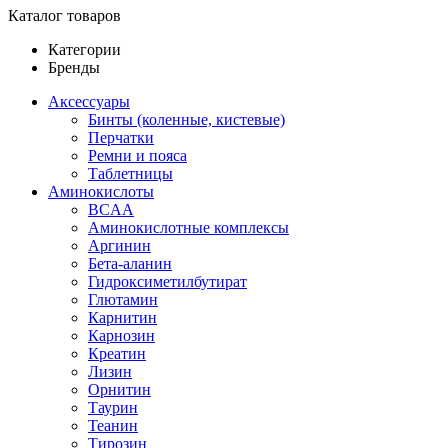
Каталог товаров
Категории
Бренды
Аксессуары
Бинты (коленные, кистевые)
Перчатки
Ремни и пояса
Таблетницы
Аминокислоты
BCAA
Аминокислотные комплексы
Аргинин
Бета-аланин
Гидроксиметилбутират
Глютамин
Карнитин
Карнозин
Креатин
Лизин
Орнитин
Таурин
Теанин
Тирозин