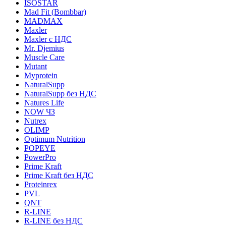
ISOSTAR
Mad Fit (Bombbar)
MADMAX
Maxler
Maxler с НДС
Mr. Djemius
Muscle Care
Mutant
Myprotein
NaturalSupp
NaturalSupp без НДС
Natures Life
NOW ЧЗ
Nutrex
OLIMP
Optimum Nutrition
POPEYE
PowerPro
Prime Kraft
Prime Kraft без НДС
Proteinrex
PVL
QNT
R-LINE
R-LINE без НДС