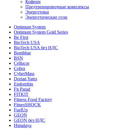
Кофеин
Предтренировочные комплексы
Энергетики
Энергетические гели
Optimum System
Optimum System Gold Series
Be First
BioTech USA
BioTech USA без НДС
Bombbar
BSN
Cellucor
Cobra
CyberMass
Dorian Yates
Endorphin
Fit Parad
FITKIT
Fitness Food Factory
FitnesSHOCK
FuelUp
GEON
GEON без НДС
Himalaya