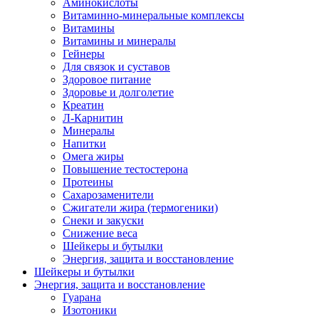
Аминокислоты
Витаминно-минеральные комплексы
Витамины
Витамины и минералы
Гейнеры
Для связок и суставов
Здоровое питание
Здоровье и долголетие
Креатин
Л-Карнитин
Минералы
Напитки
Омега жиры
Повышение тестостерона
Протеины
Сахарозаменители
Сжигатели жира (термогеники)
Снеки и закуски
Снижение веса
Шейкеры и бутылки
Энергия, защита и восстановление
Шейкеры и бутылки
Энергия, защита и восстановление
Гуарана
Изотоники