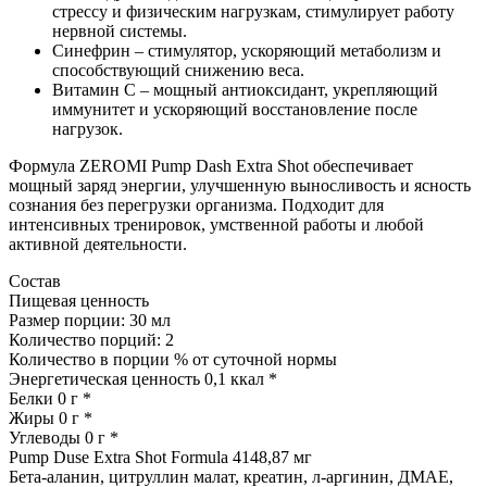
стрессу и физическим нагрузкам, стимулирует работу
нервной системы.
Синефрин – стимулятор, ускоряющий метаболизм и
способствующий снижению веса.
Витамин С – мощный антиоксидант, укрепляющий
иммунитет и ускоряющий восстановление после
нагрузок.
Формула ZEROMI Pump Dash Extra Shot обеспечивает
мощный заряд энергии, улучшенную выносливость и ясность
сознания без перегрузки организма. Подходит для
интенсивных тренировок, умственной работы и любой
активной деятельности.
Состав
Пищевая ценность
Размер порции: 30 мл
Количество порций: 2
Количество в порции % от суточной нормы
Энергетическая ценность 0,1 ккал *
Белки 0 г *
Жиры 0 г *
Углеводы 0 г *
Pump Duse Extra Shot Formula 4148,87 мг
Бета-аланин, цитруллин малат, креатин, л-аргинин, ДМАЕ,