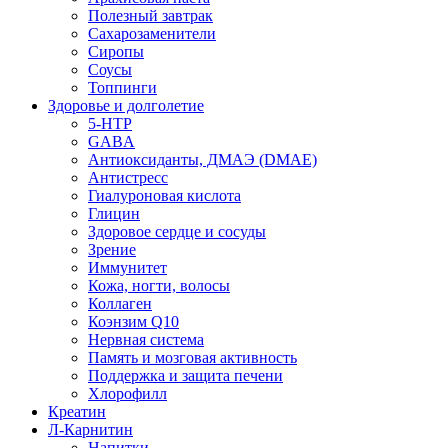
Полезный завтрак
Сахарозаменители
Сиропы
Соусы
Топпинги
Здоровье и долголетие
5-HTP
GABA
Антиоксиданты, ДМАЭ (DMAE)
Антистресс
Гиалуроновая кислота
Глицин
Здоровое сердце и сосуды
Зрение
Иммунитет
Кожа, ногти, волосы
Коллаген
Коэнзим Q10
Нервная система
Память и мозговая активность
Поддержка и защита печени
Хлорофилл
Креатин
Л-Карнитин
Напитки