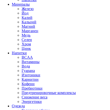
Минералы
Железо
Йод
Калий
Кальций
Магний
Марганец
Медь
Селен
Хром
Цинк
Напитки
BCAA
Витамины
Вода
Гуарана
Изотоники
Карнитин
Кофеин
Пребиотики
Предтренировочные комплексы
Снижение веса
Энергетики
Одежда