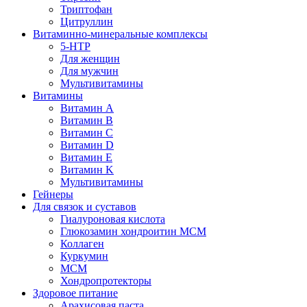
Триптофан
Цитруллин
Витаминно-минеральные комплексы
5-HTP
Для женщин
Для мужчин
Мультивитамины
Витамины
Витамин A
Витамин B
Витамин C
Витамин D
Витамин E
Витамин K
Мультивитамины
Гейнеры
Для связок и суставов
Гиалуроновая кислота
Глюкозамин хондроитин МСМ
Коллаген
Куркумин
МСМ
Хондропротекторы
Здоровое питание
Арахисовая паста