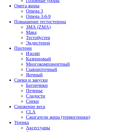
Головные уборы
Омега жиры
Omega 3
Omega 3-6-9
Повышение тестостерона
ЗМА (ZMA)
Мака
Тестобустер
Экдистерон
Протеин
Изолят
Казеиновый
Многокомпонентный
Сывороточный
Яичный
Снеки и закуски
Батончики
Печенье
Сладости
Снеки
Снижение веса
CLA
Сжигатели жира (термогеники)
Уценка
Аксессуары