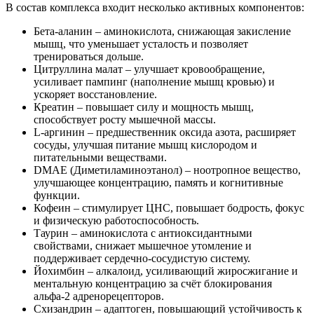
В состав комплекса входит несколько активных компонентов:
Бета-аланин – аминокислота, снижающая закисление
мышц, что уменьшает усталость и позволяет
тренироваться дольше.
Цитруллина малат – улучшает кровообращение,
усиливает пампинг (наполнение мышц кровью) и
ускоряет восстановление.
Креатин – повышает силу и мощность мышц,
способствует росту мышечной массы.
L-аргинин – предшественник оксида азота, расширяет
сосуды, улучшая питание мышц кислородом и
питательными веществами.
DMAE (Диметиламиноэтанол) – ноотропное вещество,
улучшающее концентрацию, память и когнитивные
функции.
Кофеин – стимулирует ЦНС, повышает бодрость, фокус
и физическую работоспособность.
Таурин – аминокислота с антиоксидантными
свойствами, снижает мышечное утомление и
поддерживает сердечно-сосудистую систему.
Йохимбин – алкалоид, усиливающий жиросжигание и
ментальную концентрацию за счёт блокирования
альфа-2 адренорецепторов.
Схизандрин – адаптоген, повышающий устойчивость к