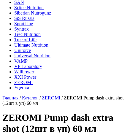
SAN
Scitec Nutrition
Siberian Nutrogunz
SiS Russia
SportLine
Syntrax
Trec Nutrition
Tree of Life
Ultimate Nutrition
Uniforce
Universal Nutrition
VAMP
VP Laboratory
WillPower
XXI Power
ZEROMI
Уценка
Главная
/
Каталог
/
ZEROMI
/
ZEROMI Pump dash extra shot
(12шт в уп) 60 мл
ZEROMI Pump dash extra
shot (12шт в уп) 60 мл