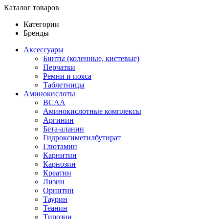
Каталог товаров
Категории
Бренды
Аксессуары
Бинты (коленные, кистевые)
Перчатки
Ремни и пояса
Таблетницы
Аминокислоты
BCAA
Аминокислотные комплексы
Аргинин
Бета-аланин
Гидроксиметилбутират
Глютамин
Карнитин
Карнозин
Креатин
Лизин
Орнитин
Таурин
Теанин
Тирозин