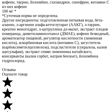
кофеин, таурин, йохимбин, схизандрин, синефрин, витамин С
из них кофеин
100 мг *
*Суточная норма не определена.
Другие ингредиенты: подготовленная питьевая вода, бета-
аланин, л-аргинин альфа-кетоглутарат (ААКГ), л-таурин,
креатин моногидрат, л-цитруллина дл-малат, экстракт плодов
померанца, диметиламиноэтанол (ДМАЕ), кофеин безводный,
ароматизатор пищевой, регулятор кислотности (лимонная
кислота), аскорбиновая кислота (витамин С), загуститель
(карбоксиметилцеллюлоза), подсластители (сукралоза, калия
ацесульфам), экстракт семян лимонника китайского,
консерванты (калия сорбат, натрия бензоат), йохимбина
гидрохлорид.
Отзывы
Оцените товар