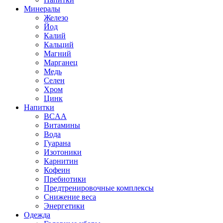
Минералы
Железо
Йод
Калий
Кальций
Магний
Марганец
Медь
Селен
Хром
Цинк
Напитки
BCAA
Витамины
Вода
Гуарана
Изотоники
Карнитин
Кофеин
Пребиотики
Предтренировочные комплексы
Снижение веса
Энергетики
Одежда