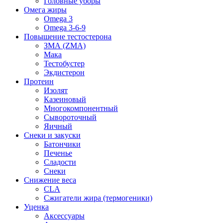
Головные уборы
Омега жиры
Omega 3
Omega 3-6-9
Повышение тестостерона
ЗМА (ZMA)
Мака
Тестобустер
Экдистерон
Протеин
Изолят
Казеиновый
Многокомпонентный
Сывороточный
Яичный
Снеки и закуски
Батончики
Печенье
Сладости
Снеки
Снижение веса
CLA
Сжигатели жира (термогеники)
Уценка
Аксессуары