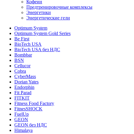
Кофеин
Предтренировочные комплексы
Энергетики
Энергетические гели
Optimum System
Optimum System Gold Series
Be First
BioTech USA
BioTech USA без НДС
Bombbar
BSN
Cellucor
Cobra
CyberMass
Dorian Yates
Endorphin
Fit Parad
FITKIT
Fitness Food Factory
FitnesSHOCK
FuelUp
GEON
GEON без НДС
Himalaya