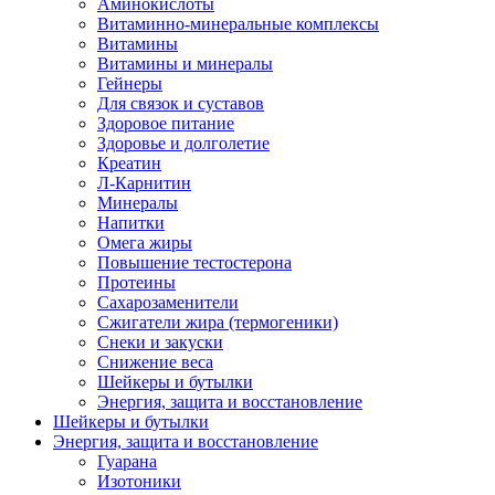
Аминокислоты
Витаминно-минеральные комплексы
Витамины
Витамины и минералы
Гейнеры
Для связок и суставов
Здоровое питание
Здоровье и долголетие
Креатин
Л-Карнитин
Минералы
Напитки
Омега жиры
Повышение тестостерона
Протеины
Сахарозаменители
Сжигатели жира (термогеники)
Снеки и закуски
Снижение веса
Шейкеры и бутылки
Энергия, защита и восстановление
Шейкеры и бутылки
Энергия, защита и восстановление
Гуарана
Изотоники