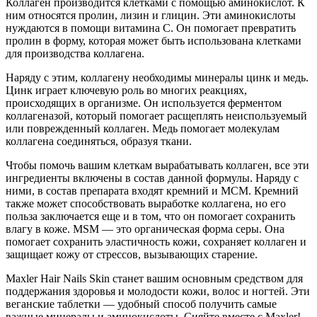
Коллаген производится клетками с помощью аминокислот. К
ним относятся пролин, лизин и глицин. Эти аминокислоты
нуждаются в помощи витамина С. Он помогает превратить
пролин в форму, которая может быть использована клетками
для производства коллагена.
Наряду с этим, коллагену необходимы минералы цинк и медь.
Цинк играет ключевую роль во многих реакциях,
происходящих в организме. Он используется ферментом
коллагеназой, который помогает расщеплять неиспользуемый
или поврежденный коллаген. Медь помогает молекулам
коллагена соединяться, образуя ткани.
Чтобы помочь вашим клеткам вырабатывать коллаген, все эти
ингредиенты включены в состав данной формулы. Наряду с
ними, в состав препарата входят кремний и МСМ. Кремний
также может способствовать выработке коллагена, но его
польза заключается еще и в том, что он помогает сохранить
влагу в коже. MSM — это органическая форма серы. Она
помогает сохранить эластичность кожи, сохраняет коллаген и
защищает кожу от стрессов, вызывающих старение.
Maxler Hair Nails Skin станет вашим основным средством для
поддержания здоровья и молодости кожи, волос и ногтей. Эти
веганские таблетки — удобный способ получить самые
важные минералы и аминокислоты. Сияйте вместе с Maxler!