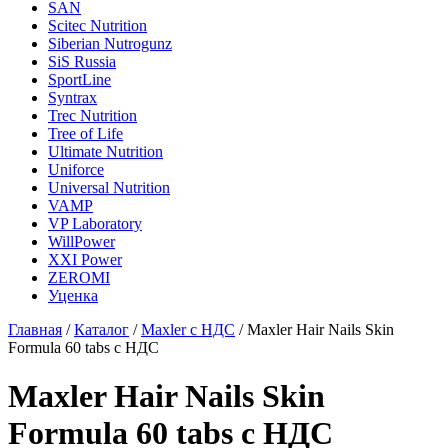
SAN
Scitec Nutrition
Siberian Nutrogunz
SiS Russia
SportLine
Syntrax
Trec Nutrition
Tree of Life
Ultimate Nutrition
Uniforce
Universal Nutrition
VAMP
VP Laboratory
WillPower
XXI Power
ZEROMI
Уценка
Главная
/
Каталог
/
Maxler с НДС
/
Maxler Hair Nails Skin
Formula 60 tabs с НДС
Maxler Hair Nails Skin
Formula 60 tabs с НДС