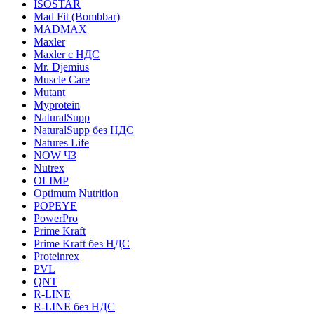
ISOSTAR
Mad Fit (Bombbar)
MADMAX
Maxler
Maxler с НДС
Mr. Djemius
Muscle Care
Mutant
Myprotein
NaturalSupp
NaturalSupp без НДС
Natures Life
NOW ЧЗ
Nutrex
OLIMP
Optimum Nutrition
POPEYE
PowerPro
Prime Kraft
Prime Kraft без НДС
Proteinrex
PVL
QNT
R-LINE
R-LINE без НДС