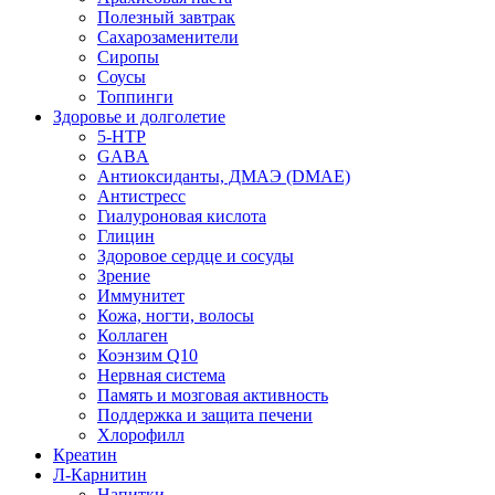
Полезный завтрак
Сахарозаменители
Сиропы
Соусы
Топпинги
Здоровье и долголетие
5-HTP
GABA
Антиоксиданты, ДМАЭ (DMAE)
Антистресс
Гиалуроновая кислота
Глицин
Здоровое сердце и сосуды
Зрение
Иммунитет
Кожа, ногти, волосы
Коллаген
Коэнзим Q10
Нервная система
Память и мозговая активность
Поддержка и защита печени
Хлорофилл
Креатин
Л-Карнитин
Напитки