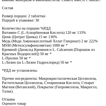
Состав
Размер порции: 2 таблетки
Порций в упаковке: 30
Количество на порцию %РДД
Витамин C (L-Аскорбиновая Кислота) 120 мг 133%
Цинк (Цитрат Цинка) 15 мг 136%
Медь (Меди Аминокислотный Хелат Глицинат) 2 мг 222%
MSM (Метилсульфонилметан) 1000 мг *
Кремний (Диоксид Кремния и L. Calcareum [Порошок из
Красных Водорослей]) 50 мг *
L-Пролин 50 мг *
L-Лизин (as L-Лизин Гидрохлорид) 50 мг *
*РДД не установлена.
Прочие ингредиенты: Микрокристаллическая Целлюлоза,
Растительная Целлюлоза, Стеариновая Кислота, Стеарат
Магния (Веганский), Покрытие (Гипромеллоза, Макрогол,
Тальк).
Отзывы
Оцените товар