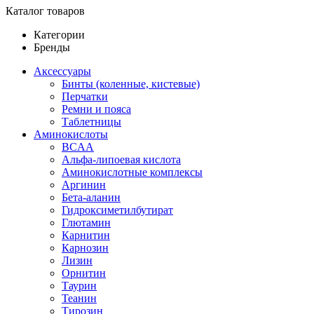
Каталог товаров
Категории
Бренды
Аксессуары
Бинты (коленные, кистевые)
Перчатки
Ремни и пояса
Таблетницы
Аминокислоты
BCAA
Альфа-липоевая кислота
Аминокислотные комплексы
Аргинин
Бета-аланин
Гидроксиметилбутират
Глютамин
Карнитин
Карнозин
Лизин
Орнитин
Таурин
Теанин
Тирозин