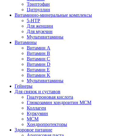
Триптофан
Цитруллин
Витаминно-минеральные комплексы
5-HTP
Для женщин
Для мужчин
Мультивитамины
Витамины
Витамин A
Витамин B
Витамин C
Витамин D
Витамин E
Витамин K
Мультивитамины
Гейнеры
Для связок и суставов
Гиалуроновая кислота
Глюкозамин хондроитин МСМ
Коллаген
Куркумин
МСМ
Хондропротекторы
Здоровое питание
Арахисовая паста