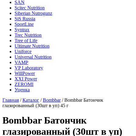
SAN
Scitec Nutrition
Siberian Nutrogunz
SiS Russia
SportLine
Syntrax
Trec Nutrition
Tree of Life
Ultimate Nutrition
Uniforce
Universal Nutrition
VAMP
VP Laboratory
WillPower
XXI Power
ZEROMI
Уценка
Главная
/
Каталог
/
Bombbar
/
Bombbar Батончик
глазированный (30шт в уп) 45 г
Bombbar Батончик
глазированный (30шт в уп)