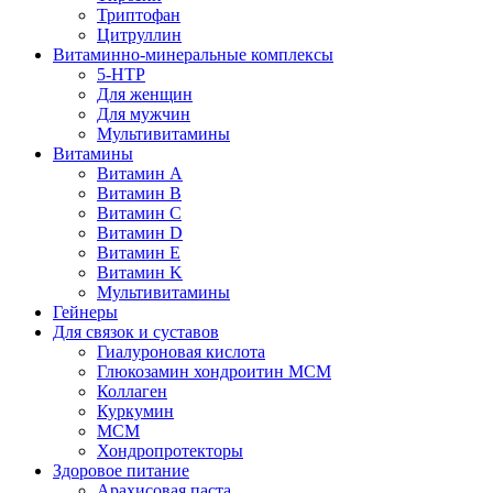
Триптофан
Цитруллин
Витаминно-минеральные комплексы
5-HTP
Для женщин
Для мужчин
Мультивитамины
Витамины
Витамин A
Витамин B
Витамин C
Витамин D
Витамин E
Витамин K
Мультивитамины
Гейнеры
Для связок и суставов
Гиалуроновая кислота
Глюкозамин хондроитин МСМ
Коллаген
Куркумин
МСМ
Хондропротекторы
Здоровое питание
Арахисовая паста