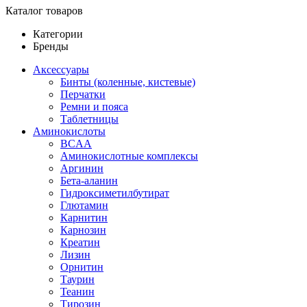
Каталог товаров
Категории
Бренды
Аксессуары
Бинты (коленные, кистевые)
Перчатки
Ремни и пояса
Таблетницы
Аминокислоты
BCAA
Аминокислотные комплексы
Аргинин
Бета-аланин
Гидроксиметилбутират
Глютамин
Карнитин
Карнозин
Креатин
Лизин
Орнитин
Таурин
Теанин
Тирозин