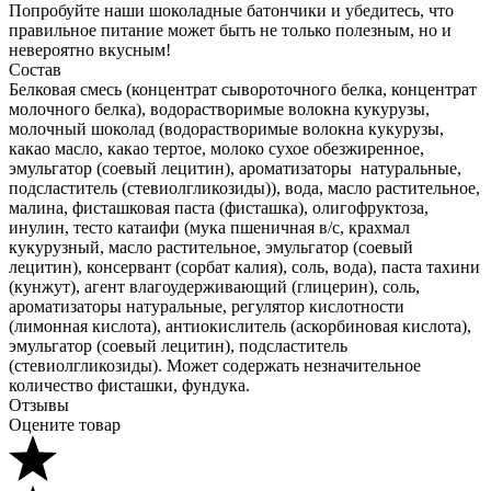
Попробуйте наши шоколадные батончики и убедитесь, что
правильное питание может быть не только полезным, но и
невероятно вкусным!
Состав
Белковая смесь (концентрат сывороточного белка, концентрат
молочного белка), водорастворимые волокна кукурузы,
молочный шоколад (водорастворимые волокна кукурузы,
какао масло, какао тертое, молоко сухое обезжиренное,
эмульгатор (соевый лецитин), ароматизаторы натуральные,
подсластитель (стевиолгликозиды)), вода, масло растительное,
малина, фисташковая паста (фисташка), олигофруктоза,
инулин, тесто катаифи (мука пшеничная в/с, крахмал
кукурузный, масло растительное, эмульгатор (соевый
лецитин), консервант (сорбат калия), соль, вода), паста тахини
(кунжут), агент влагоудерживающий (глицерин), соль,
ароматизаторы натуральные, регулятор кислотности
(лимонная кислота), антиокислитель (аскорбиновая кислота),
эмульгатор (соевый лецитин), подсластитель
(стевиолгликозиды). Может содержать незначительное
количество фисташки, фундука.
Отзывы
Оцените товар