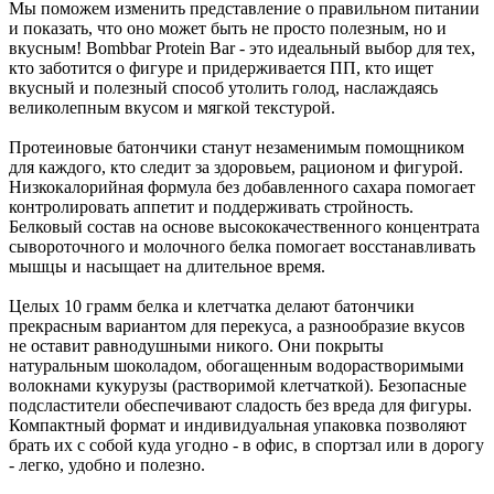
Мы поможем изменить представление о правильном питании
и показать, что оно может быть не просто полезным, но и
вкусным! Bombbar Protein Bar - это идеальный выбор для тех,
кто заботится о фигуре и придерживается ПП, кто ищет
вкусный и полезный способ утолить голод, наслаждаясь
великолепным вкусом и мягкой текстурой.
Протеиновые батончики станут незаменимым помощником
для каждого, кто следит за здоровьем, рационом и фигурой.
Низкокалорийная формула без добавленного сахара помогает
контролировать аппетит и поддерживать стройность.
Белковый состав на основе высококачественного концентрата
сывороточного и молочного белка помогает восстанавливать
мышцы и насыщает на длительное время.
Целых 10 грамм белка и клетчатка делают батончики
прекрасным вариантом для перекуса, а разнообразие вкусов
не оставит равнодушными никого. Они покрыты
натуральным шоколадом, обогащенным водорастворимыми
волокнами кукурузы (растворимой клетчаткой). Безопасные
подсластители обеспечивают сладость без вреда для фигуры.
Компактный формат и индивидуальная упаковка позволяют
брать их с собой куда угодно - в офис, в спортзал или в дорогу
- легко, удобно и полезно.