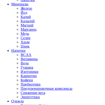
Минералы
Железо
Йод
Калий
Кальций
Магний
Марганец
Медь
Селен
Хром
Цинк
Напитки
BCAA
Витамины
Вода
Гуарана
Изотоники
Карнитин
Кофеин
Пребиотики
Предтренировочные комплексы
Снижение веса
Энергетики
Одежда