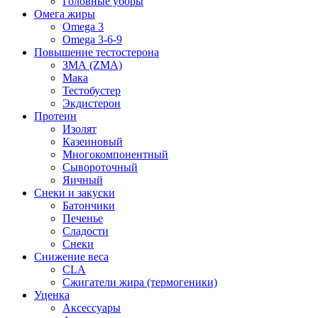
Головные уборы
Омега жиры
Omega 3
Omega 3-6-9
Повышение тестостерона
ЗМА (ZMA)
Мака
Тестобустер
Экдистерон
Протеин
Изолят
Казеиновый
Многокомпонентный
Сывороточный
Яичный
Снеки и закуски
Батончики
Печенье
Сладости
Снеки
Снижение веса
CLA
Сжигатели жира (термогеники)
Уценка
Аксессуары