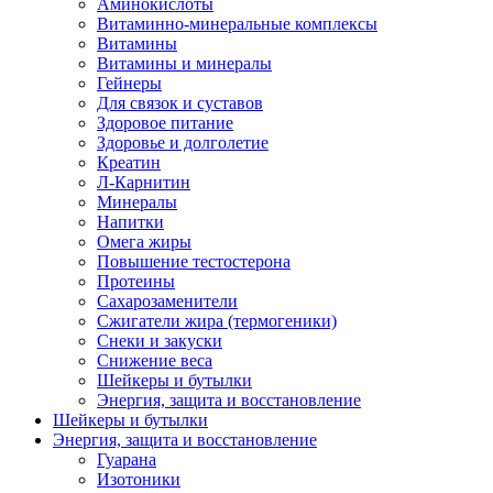
Аминокислоты
Витаминно-минеральные комплексы
Витамины
Витамины и минералы
Гейнеры
Для связок и суставов
Здоровое питание
Здоровье и долголетие
Креатин
Л-Карнитин
Минералы
Напитки
Омега жиры
Повышение тестостерона
Протеины
Сахарозаменители
Сжигатели жира (термогеники)
Снеки и закуски
Снижение веса
Шейкеры и бутылки
Энергия, защита и восстановление
Шейкеры и бутылки
Энергия, защита и восстановление
Гуарана
Изотоники