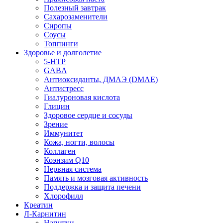
Полезный завтрак
Сахарозаменители
Сиропы
Соусы
Топпинги
Здоровье и долголетие
5-HTP
GABA
Антиоксиданты, ДМАЭ (DMAE)
Антистресс
Гиалуроновая кислота
Глицин
Здоровое сердце и сосуды
Зрение
Иммунитет
Кожа, ногти, волосы
Коллаген
Коэнзим Q10
Нервная система
Память и мозговая активность
Поддержка и защита печени
Хлорофилл
Креатин
Л-Карнитин
Напитки