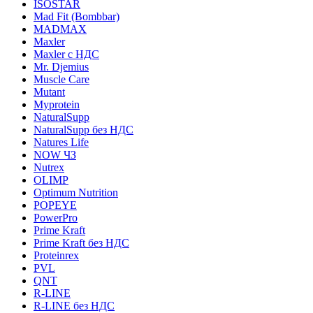
ISOSTAR
Mad Fit (Bombbar)
MADMAX
Maxler
Maxler с НДС
Mr. Djemius
Muscle Care
Mutant
Myprotein
NaturalSupp
NaturalSupp без НДС
Natures Life
NOW ЧЗ
Nutrex
OLIMP
Optimum Nutrition
POPEYE
PowerPro
Prime Kraft
Prime Kraft без НДС
Proteinrex
PVL
QNT
R-LINE
R-LINE без НДС