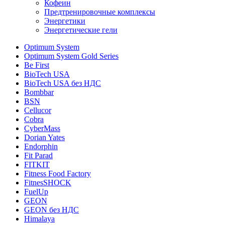
Кофеин
Предтренировочные комплексы
Энергетики
Энергетические гели
Optimum System
Optimum System Gold Series
Be First
BioTech USA
BioTech USA без НДС
Bombbar
BSN
Cellucor
Cobra
CyberMass
Dorian Yates
Endorphin
Fit Parad
FITKIT
Fitness Food Factory
FitnesSHOCK
FuelUp
GEON
GEON без НДС
Himalaya