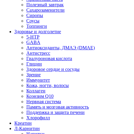
Полезный завтрак
Сахарозаменители
Сиропы
Соусы
Топпинги
Здоровье и долголетие
5-HTP
GABA
Антиоксиданты, ДМАЭ (DMAE)
Антистресс
Гиалуроновая кислота
Глицин
Здоровое сердце и сосуды
Зрение
Иммунитет
Кожа, ногти, волосы
Коллаген
Коэнзим Q10
Нервная система
Память и мозговая активность
Поддержка и защита печени
Хлорофилл
Креатин
Л-Карнитин
Напитки