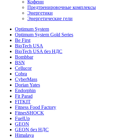
Кофеин
Предтренировочные комплексы
Энергетики
Энергетические гели
Optimum System
Optimum System Gold Series
Be First
BioTech USA
BioTech USA без НДС
Bombbar
BSN
Cellucor
Cobra
CyberMass
Dorian Yates
Endorphin
Fit Parad
FITKIT
Fitness Food Factory
FitnesSHOCK
FuelUp
GEON
GEON без НДС
Himalaya