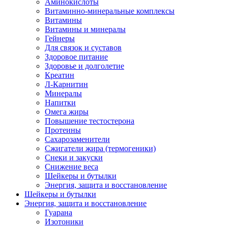
Аминокислоты
Витаминно-минеральные комплексы
Витамины
Витамины и минералы
Гейнеры
Для связок и суставов
Здоровое питание
Здоровье и долголетие
Креатин
Л-Карнитин
Минералы
Напитки
Омега жиры
Повышение тестостерона
Протеины
Сахарозаменители
Сжигатели жира (термогеники)
Снеки и закуски
Снижение веса
Шейкеры и бутылки
Энергия, защита и восстановление
Шейкеры и бутылки
Энергия, защита и восстановление
Гуарана
Изотоники