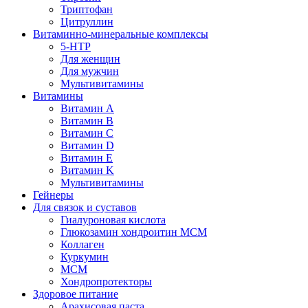
Триптофан
Цитруллин
Витаминно-минеральные комплексы
5-HTP
Для женщин
Для мужчин
Мультивитамины
Витамины
Витамин A
Витамин B
Витамин C
Витамин D
Витамин E
Витамин K
Мультивитамины
Гейнеры
Для связок и суставов
Гиалуроновая кислота
Глюкозамин хондроитин МСМ
Коллаген
Куркумин
МСМ
Хондропротекторы
Здоровое питание
Арахисовая паста