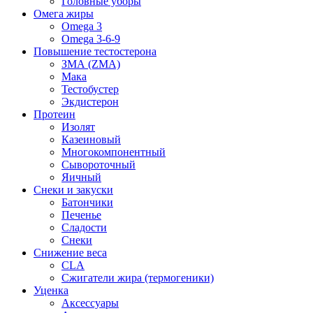
Головные уборы
Омега жиры
Omega 3
Omega 3-6-9
Повышение тестостерона
ЗМА (ZMA)
Мака
Тестобустер
Экдистерон
Протеин
Изолят
Казеиновый
Многокомпонентный
Сывороточный
Яичный
Снеки и закуски
Батончики
Печенье
Сладости
Снеки
Снижение веса
CLA
Сжигатели жира (термогеники)
Уценка
Аксессуары