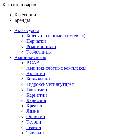
Каталог товаров
Категории
Бренды
Аксессуары
Бинты (коленные, кистевые)
Перчатки
Ремни и пояса
Таблетницы
Аминокислоты
BCAA
Аминокислотные комплексы
Аргинин
Бета-аланин
Гидроксиметилбутират
Глютамин
Карнитин
Карнозин
Креатин
Лизин
Орнитин
Таурин
Теанин
Тирозин