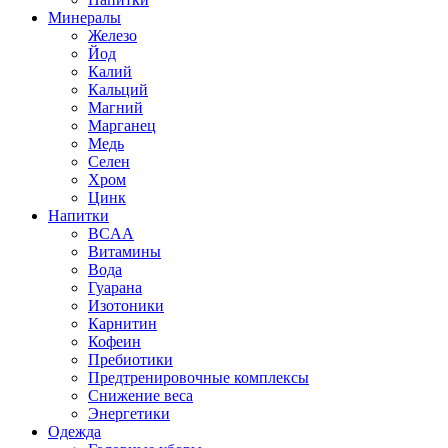
Минералы
Железо
Йод
Калий
Кальций
Магний
Марганец
Медь
Селен
Хром
Цинк
Напитки
BCAA
Витамины
Вода
Гуарана
Изотоники
Карнитин
Кофеин
Пребиотики
Предтренировочные комплексы
Снижение веса
Энергетики
Одежда