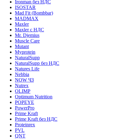
Ironman без НДС
ISOSTAR
Mad Fit (Bombbar)
MADMAX
Maxler
Maxler с НДС
Mr. Djemius
Muscle Care
Mutant
Myprotein
NaturalSupp
NaturalSupp без НДС
Natures Life
Nebbia
NOW ЧЗ
Nutrex
OLIMP
Optimum Nutrition
POPEYE
PowerPro
Prime Kraft
Prime Kraft без НДС
Proteinrex
PVL
QNT