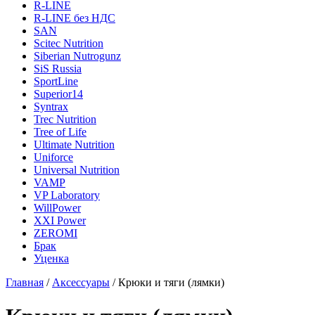
R-LINE
R-LINE без НДС
SAN
Scitec Nutrition
Siberian Nutrogunz
SiS Russia
SportLine
Superior14
Syntrax
Trec Nutrition
Tree of Life
Ultimate Nutrition
Uniforce
Universal Nutrition
VAMP
VP Laboratory
WillPower
XXI Power
ZEROMI
Брак
Уценка
Главная
/
Аксессуары
/
Крюки и тяги (лямки)