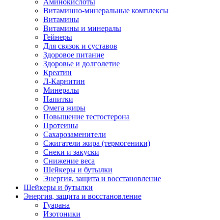
Аминокислоты
Витаминно-минеральные комплексы
Витамины
Витамины и минералы
Гейнеры
Для связок и суставов
Здоровое питание
Здоровье и долголетие
Креатин
Л-Карнитин
Минералы
Напитки
Омега жиры
Повышение тестостерона
Протеины
Сахарозаменители
Сжигатели жира (термогеники)
Снеки и закуски
Снижение веса
Шейкеры и бутылки
Энергия, защита и восстановление
Шейкеры и бутылки
Энергия, защита и восстановление
Гуарана
Изотоники