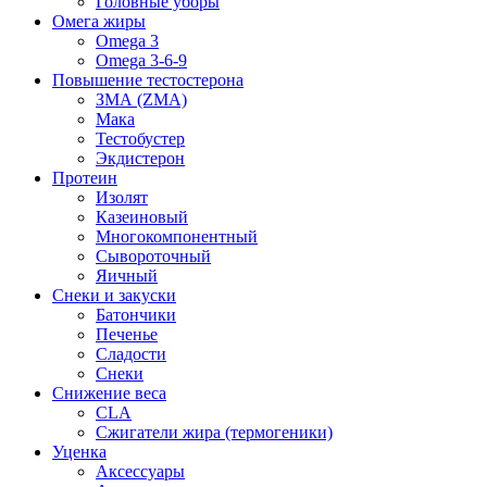
Головные уборы
Омега жиры
Omega 3
Omega 3-6-9
Повышение тестостерона
ЗМА (ZMA)
Мака
Тестобустер
Экдистерон
Протеин
Изолят
Казеиновый
Многокомпонентный
Сывороточный
Яичный
Снеки и закуски
Батончики
Печенье
Сладости
Снеки
Снижение веса
CLA
Сжигатели жира (термогеники)
Уценка
Аксессуары