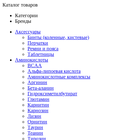
Каталог товаров
Категории
Бренды
Аксессуары
Бинты (коленные, кистевые)
Перчатки
Ремни и пояса
Таблетницы
Аминокислоты
BCAA
Альфа-липоевая кислота
Аминокислотные комплексы
Аргинин
Бета-аланин
Гидроксиметилбутират
Глютамин
Карнитин
Карнозин
Лизин
Орнитин
Таурин
Теанин
Тирозин