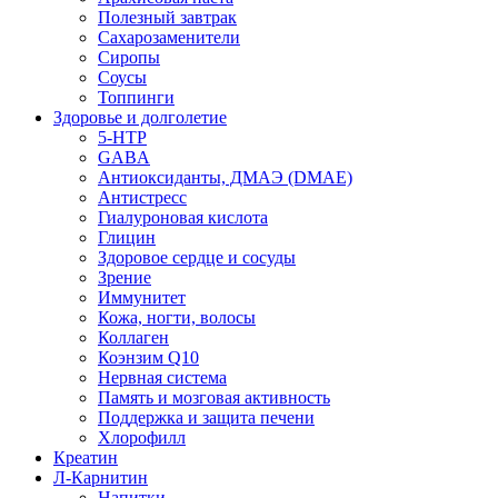
Полезный завтрак
Сахарозаменители
Сиропы
Соусы
Топпинги
Здоровье и долголетие
5-HTP
GABA
Антиоксиданты, ДМАЭ (DMAE)
Антистресс
Гиалуроновая кислота
Глицин
Здоровое сердце и сосуды
Зрение
Иммунитет
Кожа, ногти, волосы
Коллаген
Коэнзим Q10
Нервная система
Память и мозговая активность
Поддержка и защита печени
Хлорофилл
Креатин
Л-Карнитин
Напитки