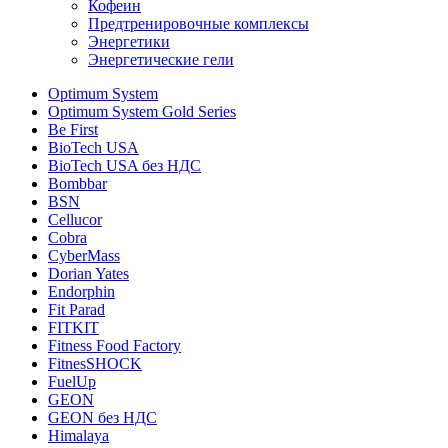
Кофеин
Предтренировочные комплексы
Энергетики
Энергетические гели
Optimum System
Optimum System Gold Series
Be First
BioTech USA
BioTech USA без НДС
Bombbar
BSN
Cellucor
Cobra
CyberMass
Dorian Yates
Endorphin
Fit Parad
FITKIT
Fitness Food Factory
FitnesSHOCK
FuelUp
GEON
GEON без НДС
Himalaya