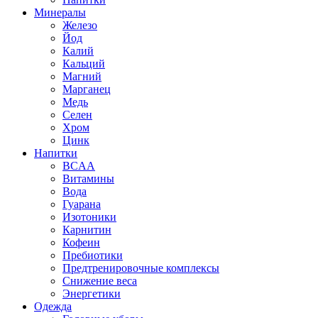
Минералы
Железо
Йод
Калий
Кальций
Магний
Марганец
Медь
Селен
Хром
Цинк
Напитки
BCAA
Витамины
Вода
Гуарана
Изотоники
Карнитин
Кофеин
Пребиотики
Предтренировочные комплексы
Снижение веса
Энергетики
Одежда