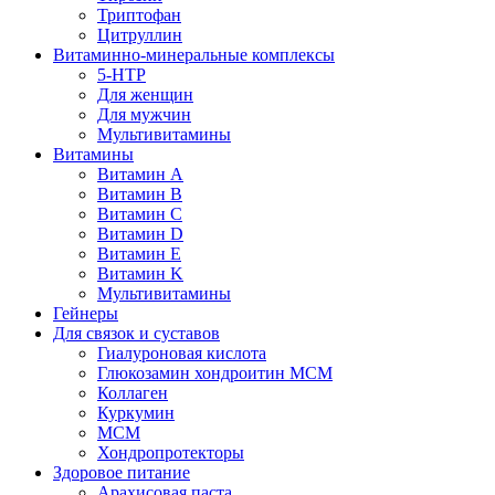
Триптофан
Цитруллин
Витаминно-минеральные комплексы
5-HTP
Для женщин
Для мужчин
Мультивитамины
Витамины
Витамин A
Витамин B
Витамин C
Витамин D
Витамин E
Витамин K
Мультивитамины
Гейнеры
Для связок и суставов
Гиалуроновая кислота
Глюкозамин хондроитин МСМ
Коллаген
Куркумин
МСМ
Хондропротекторы
Здоровое питание
Арахисовая паста