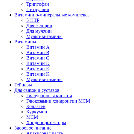
Триптофан
Цитруллин
Витаминно-минеральные комплексы
5-HTP
Для женщин
Для мужчин
Мультивитамины
Витамины
Витамин A
Витамин B
Витамин C
Витамин D
Витамин E
Витамин K
Мультивитамины
Гейнеры
Для связок и суставов
Гиалуроновая кислота
Глюкозамин хондроитин МСМ
Коллаген
Куркумин
МСМ
Хондропротекторы
Здоровое питание
Арахисовая паста