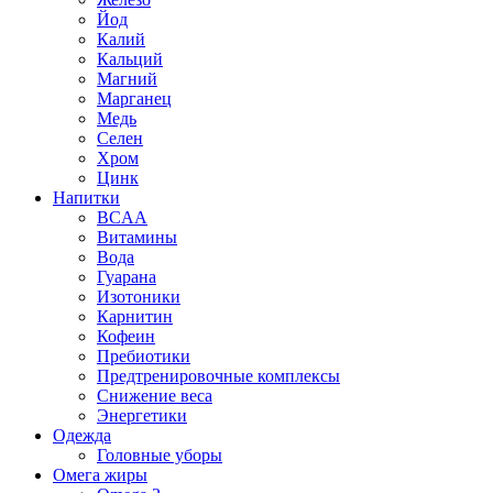
Йод
Калий
Кальций
Магний
Марганец
Медь
Селен
Хром
Цинк
Напитки
BCAA
Витамины
Вода
Гуарана
Изотоники
Карнитин
Кофеин
Пребиотики
Предтренировочные комплексы
Снижение веса
Энергетики
Одежда
Головные уборы
Омега жиры