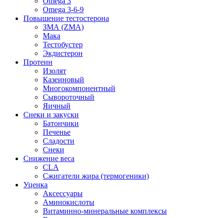
Omega 3
Omega 3-6-9
Повышение тестостерона
ЗМА (ZMA)
Мака
Тестобустер
Экдистерон
Протеин
Изолят
Казеиновый
Многокомпонентный
Сывороточный
Яичный
Снеки и закуски
Батончики
Печенье
Сладости
Снеки
Снижение веса
CLA
Сжигатели жира (термогеники)
Уценка
Аксессуары
Аминокислоты
Витаминно-минеральные комплексы