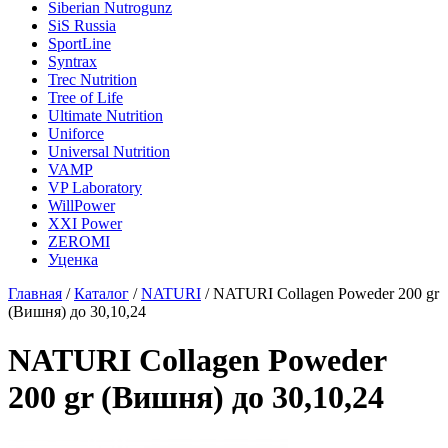
Siberian Nutrogunz
SiS Russia
SportLine
Syntrax
Trec Nutrition
Tree of Life
Ultimate Nutrition
Uniforce
Universal Nutrition
VAMP
VP Laboratory
WillPower
XXI Power
ZEROMI
Уценка
Главная
/
Каталог
/
NATURI
/
NATURI Collagen Poweder 200 gr
(Вишня) до 30,10,24
NATURI Collagen Poweder
200 gr (Вишня) до 30,10,24