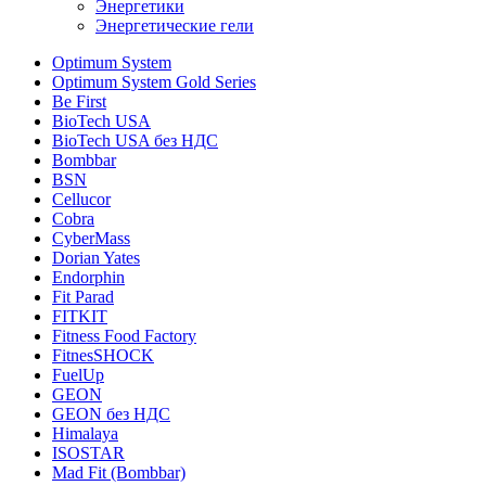
Энергетики
Энергетические гели
Optimum System
Optimum System Gold Series
Be First
BioTech USA
BioTech USA без НДС
Bombbar
BSN
Cellucor
Cobra
CyberMass
Dorian Yates
Endorphin
Fit Parad
FITKIT
Fitness Food Factory
FitnesSHOCK
FuelUp
GEON
GEON без НДС
Himalaya
ISOSTAR
Mad Fit (Bombbar)