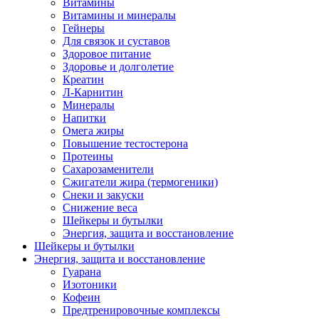
Витамины
Витамины и минералы
Гейнеры
Для связок и суставов
Здоровое питание
Здоровье и долголетие
Креатин
Л-Карнитин
Минералы
Напитки
Омега жиры
Повышение тестостерона
Протеины
Сахарозаменители
Сжигатели жира (термогеники)
Снеки и закуски
Снижение веса
Шейкеры и бутылки
Энергия, защита и восстановление
Шейкеры и бутылки
Энергия, защита и восстановление
Гуарана
Изотоники
Кофеин
Предтренировочные комплексы