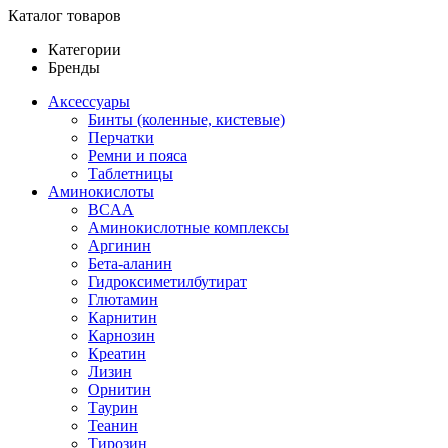
Каталог товаров
Категории
Бренды
Аксессуары
Бинты (коленные, кистевые)
Перчатки
Ремни и пояса
Таблетницы
Аминокислоты
BCAA
Аминокислотные комплексы
Аргинин
Бета-аланин
Гидроксиметилбутират
Глютамин
Карнитин
Карнозин
Креатин
Лизин
Орнитин
Таурин
Теанин
Тирозин