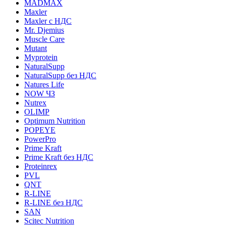
MADMAX
Maxler
Maxler с НДС
Mr. Djemius
Muscle Care
Mutant
Myprotein
NaturalSupp
NaturalSupp без НДС
Natures Life
NOW ЧЗ
Nutrex
OLIMP
Optimum Nutrition
POPEYE
PowerPro
Prime Kraft
Prime Kraft без НДС
Proteinrex
PVL
QNT
R-LINE
R-LINE без НДС
SAN
Scitec Nutrition