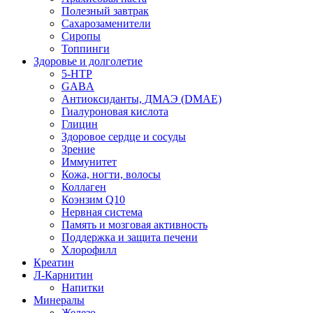
Полезный завтрак
Сахарозаменители
Сиропы
Топпинги
Здоровье и долголетие
5-HTP
GABA
Антиоксиданты, ДМАЭ (DMAE)
Гиалуроновая кислота
Глицин
Здоровое сердце и сосуды
Зрение
Иммунитет
Кожа, ногти, волосы
Коллаген
Коэнзим Q10
Нервная система
Память и мозговая активность
Поддержка и защита печени
Хлорофилл
Креатин
Л-Карнитин
Напитки
Минералы
Железо