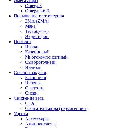
Омега жиры
Omega 3
Omega 3-6-9
Повышение тестостерона
ЗМА (ZMA)
Мака
Тестобустер
Экдистерон
Протеин
Изолят
Казеиновый
Многокомпонентный
Сывороточный
Яичный
Снеки и закуски
Батончики
Печенье
Сладости
Снеки
Снижение веса
CLA
Сжигатели жира (термогеники)
Уценка
Аксессуары
Аминокислоты