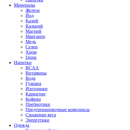
Минералы
Железо
Йод
Калий
Кальций
Магний
Марганец
Медь
Селен
Хром
Цинк
Напитки
BCAA
Витамины
Вода
Гуарана
Изотоники
Карнитин
Кофеин
Пребиотики
Предтренировочные комплексы
Снижение веса
Энергетики
Одежда