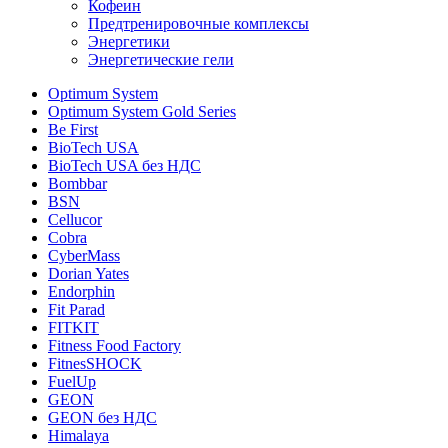
Кофеин
Предтренировочные комплексы
Энергетики
Энергетические гели
Optimum System
Optimum System Gold Series
Be First
BioTech USA
BioTech USA без НДС
Bombbar
BSN
Cellucor
Cobra
CyberMass
Dorian Yates
Endorphin
Fit Parad
FITKIT
Fitness Food Factory
FitnesSHOCK
FuelUp
GEON
GEON без НДС
Himalaya