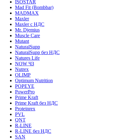
ISOSTAR
Mad Fit (Bombbar)
MADMAX
Maxler
Maxler с НДС
Mr. Djemius
Muscle Care
Mutant
NaturalSupp
NaturalSupp без НДС
Natures Life
NOW ЧЗ
Nutrex
OLIMP
Optimum Nutrition
POPEYE
PowerPro
Prime Kraft
Prime Kraft без НДС
Proteinrex
PVL
QNT
R-LINE
R-LINE без НДС
SAN