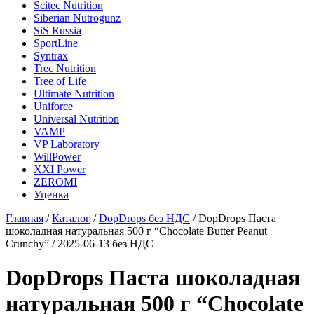
Scitec Nutrition
Siberian Nutrogunz
SiS Russia
SportLine
Syntrax
Trec Nutrition
Tree of Life
Ultimate Nutrition
Uniforce
Universal Nutrition
VAMP
VP Laboratory
WillPower
XXI Power
ZEROMI
Уценка
Главная
/
Каталог
/
DopDrops без НДС
/
DopDrops Паста
шоколадная натуральная 500 г “Сhoсolate Butter Peanut
Crunchy” / 2025-06-13 без НДС
DopDrops Паста шоколадная
натуральная 500 г “Сhoсolate