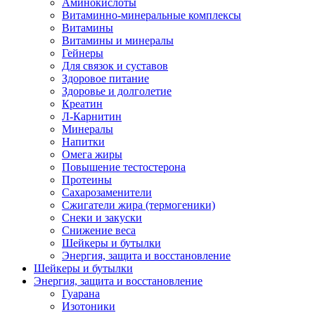
Аминокислоты
Витаминно-минеральные комплексы
Витамины
Витамины и минералы
Гейнеры
Для связок и суставов
Здоровое питание
Здоровье и долголетие
Креатин
Л-Карнитин
Минералы
Напитки
Омега жиры
Повышение тестостерона
Протеины
Сахарозаменители
Сжигатели жира (термогеники)
Снеки и закуски
Снижение веса
Шейкеры и бутылки
Энергия, защита и восстановление
Шейкеры и бутылки
Энергия, защита и восстановление
Гуарана
Изотоники