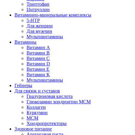
Триптофан
Цитруллин
Витаминно-минеральные комплексы
5-HTP
Для женщин
Для мужчин
Мультивитамины
Витамины
Витамин A
Витамин B
Витамин C
Витамин D
Витамин E
Витамин K
Мультивитамины
Гейнеры
Для связок и суставов
Гиалуроновая кислота
Глюкозамин хондроитин МСМ
Коллаген
Куркумин
МСМ
Хондропротекторы
Здоровое питание
Арахисовая паста