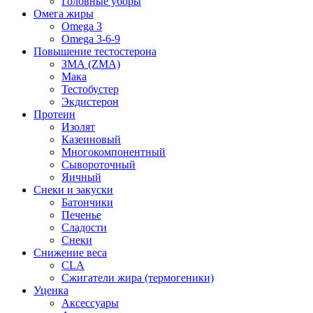
Головные уборы
Омега жиры
Omega 3
Omega 3-6-9
Повышение тестостерона
ЗМА (ZMA)
Мака
Тестобустер
Экдистерон
Протеин
Изолят
Казеиновый
Многокомпонентный
Сывороточный
Яичный
Снеки и закуски
Батончики
Печенье
Сладости
Снеки
Снижение веса
CLA
Сжигатели жира (термогеники)
Уценка
Аксессуары