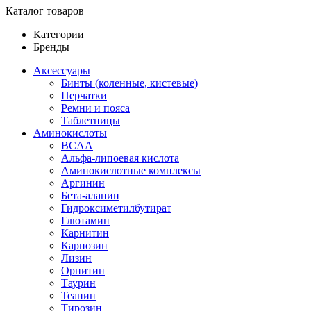
Каталог товаров
Категории
Бренды
Аксессуары
Бинты (коленные, кистевые)
Перчатки
Ремни и пояса
Таблетницы
Аминокислоты
BCAA
Альфа-липоевая кислота
Аминокислотные комплексы
Аргинин
Бета-аланин
Гидроксиметилбутират
Глютамин
Карнитин
Карнозин
Лизин
Орнитин
Таурин
Теанин
Тирозин