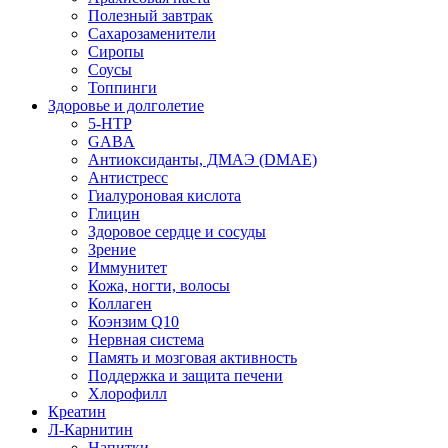
Полезный завтрак
Сахарозаменители
Сиропы
Соусы
Топпинги
Здоровье и долголетие
5-HTP
GABA
Антиоксиданты, ДМАЭ (DMAE)
Антистресс
Гиалуроновая кислота
Глицин
Здоровое сердце и сосуды
Зрение
Иммунитет
Кожа, ногти, волосы
Коллаген
Коэнзим Q10
Нервная система
Память и мозговая активность
Поддержка и защита печени
Хлорофилл
Креатин
Л-Карнитин
Напитки