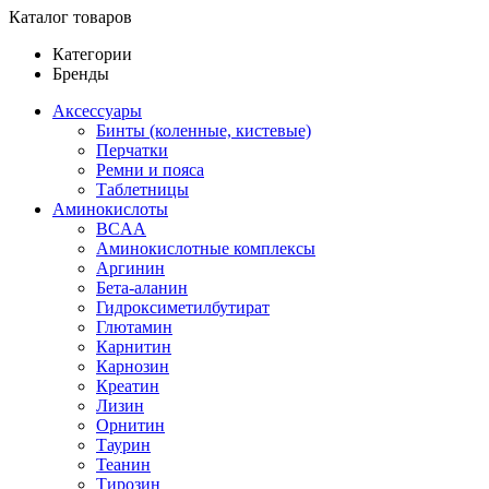
Каталог товаров
Категории
Бренды
Аксессуары
Бинты (коленные, кистевые)
Перчатки
Ремни и пояса
Таблетницы
Аминокислоты
BCAA
Аминокислотные комплексы
Аргинин
Бета-аланин
Гидроксиметилбутират
Глютамин
Карнитин
Карнозин
Креатин
Лизин
Орнитин
Таурин
Теанин
Тирозин