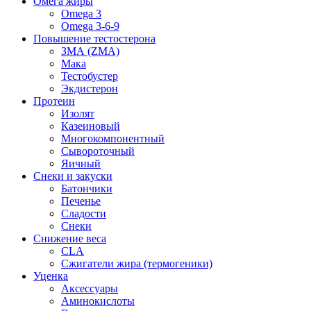
Омега жиры
Omega 3
Omega 3-6-9
Повышение тестостерона
ЗМА (ZMA)
Мака
Тестобустер
Экдистерон
Протеин
Изолят
Казеиновый
Многокомпонентный
Сывороточный
Яичный
Снеки и закуски
Батончики
Печенье
Сладости
Снеки
Снижение веса
CLA
Сжигатели жира (термогеники)
Уценка
Аксессуары
Аминокислоты