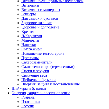
Витаминно-минеральные комплексы
Витамины
Витамины и минералы
Гейнеры
Для связок и суставов
Здоровое питание
Здоровье и долголетие
Креатин
Л-Карнитин
Минералы
Напитки
Омега жиры
Повышение тестостерона
Протеины
Сахарозаменители
Сжигатели жира (термогеники)
Снеки и закуски
Снижение веса
Шейкеры и бутылки
Энергия, защита и восстановление
Шейкеры и бутылки
Энергия, защита и восстановление
Гуарана
Изотоники
Кофеин