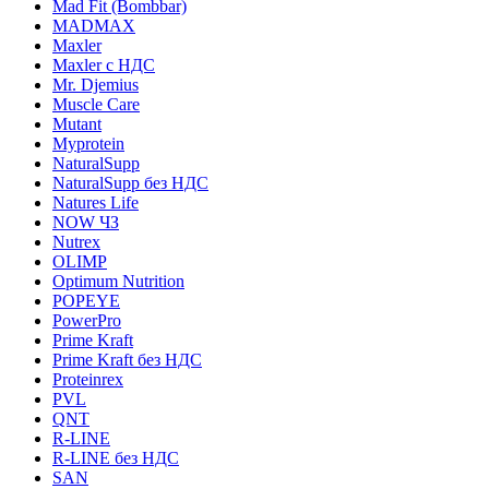
Mad Fit (Bombbar)
MADMAX
Maxler
Maxler с НДС
Mr. Djemius
Muscle Care
Mutant
Myprotein
NaturalSupp
NaturalSupp без НДС
Natures Life
NOW ЧЗ
Nutrex
OLIMP
Optimum Nutrition
POPEYE
PowerPro
Prime Kraft
Prime Kraft без НДС
Proteinrex
PVL
QNT
R-LINE
R-LINE без НДС
SAN