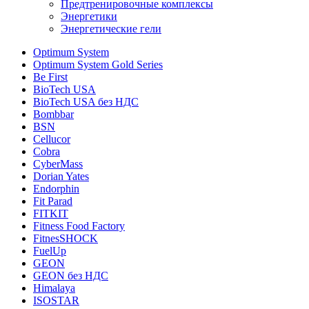
Предтренировочные комплексы
Энергетики
Энергетические гели
Optimum System
Optimum System Gold Series
Be First
BioTech USA
BioTech USA без НДС
Bombbar
BSN
Cellucor
Cobra
CyberMass
Dorian Yates
Endorphin
Fit Parad
FITKIT
Fitness Food Factory
FitnesSHOCK
FuelUp
GEON
GEON без НДС
Himalaya
ISOSTAR