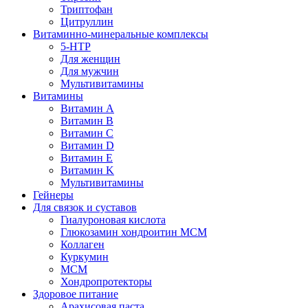
Триптофан
Цитруллин
Витаминно-минеральные комплексы
5-HTP
Для женщин
Для мужчин
Мультивитамины
Витамины
Витамин A
Витамин B
Витамин C
Витамин D
Витамин E
Витамин K
Мультивитамины
Гейнеры
Для связок и суставов
Гиалуроновая кислота
Глюкозамин хондроитин МСМ
Коллаген
Куркумин
МСМ
Хондропротекторы
Здоровое питание
Арахисовая паста