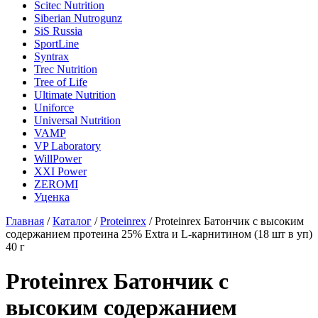
Scitec Nutrition
Siberian Nutrogunz
SiS Russia
SportLine
Syntrax
Trec Nutrition
Tree of Life
Ultimate Nutrition
Uniforce
Universal Nutrition
VAMP
VP Laboratory
WillPower
XXI Power
ZEROMI
Уценка
Главная
/
Каталог
/
Proteinrex
/
Proteinrex Батончик с высоким
содержанием протеина 25% Extra и L-карнитином (18 шт в уп)
40 г
Proteinrex Батончик с
высоким содержанием