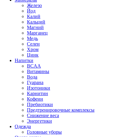
Железо
Йод
Калий
Кальций
Магний
Марганец
Медь
Селен
Хром
Цинк
Напитки
BCAA
Витамины
Вода
Гуарана
Изотоники
Карнитин
Кофеин
Пребиотики
Предтренировочные комплексы
Снижение веса
Энергетики
Одежда
Головные уборы