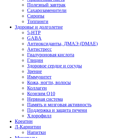
Полезный завтрак
Сахарозаменители
Сиропы
Топпинги
Здоровье и долголетие
5-HTP
GABA
Антиоксиданты, ДМАЭ (DMAE)
Антистресс
Гиалуроновая кислота
Глицин
Здоровое сердце и сосуды
Зрение
Иммунитет
Кожа, ногти, волосы
Коллаген
Коэнзим Q10
Нервная система
Память и мозговая активность
Поддержка и защита печени
Хлорофилл
Креатин
Л-Карнитин
Напитки
Минералы