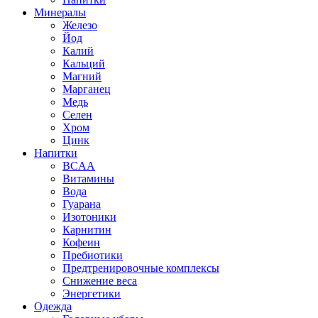
Минералы
Железо
Йод
Калий
Кальций
Магний
Марганец
Медь
Селен
Хром
Цинк
Напитки
BCAA
Витамины
Вода
Гуарана
Изотоники
Карнитин
Кофеин
Пребиотики
Предтренировочные комплексы
Снижение веса
Энергетики
Одежда