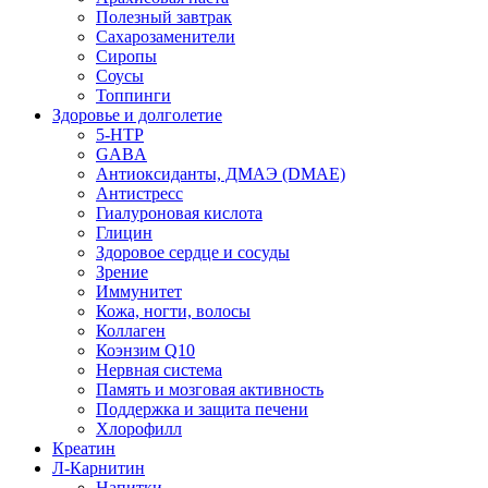
Полезный завтрак
Сахарозаменители
Сиропы
Соусы
Топпинги
Здоровье и долголетие
5-HTP
GABA
Антиоксиданты, ДМАЭ (DMAE)
Антистресс
Гиалуроновая кислота
Глицин
Здоровое сердце и сосуды
Зрение
Иммунитет
Кожа, ногти, волосы
Коллаген
Коэнзим Q10
Нервная система
Память и мозговая активность
Поддержка и защита печени
Хлорофилл
Креатин
Л-Карнитин
Напитки