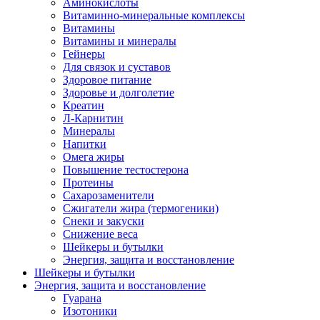
Аминокислоты
Витаминно-минеральные комплексы
Витамины
Витамины и минералы
Гейнеры
Для связок и суставов
Здоровое питание
Здоровье и долголетие
Креатин
Л-Карнитин
Минералы
Напитки
Омега жиры
Повышение тестостерона
Протеины
Сахарозаменители
Сжигатели жира (термогеники)
Снеки и закуски
Снижение веса
Шейкеры и бутылки
Энергия, защита и восстановление
Шейкеры и бутылки
Энергия, защита и восстановление
Гуарана
Изотоники