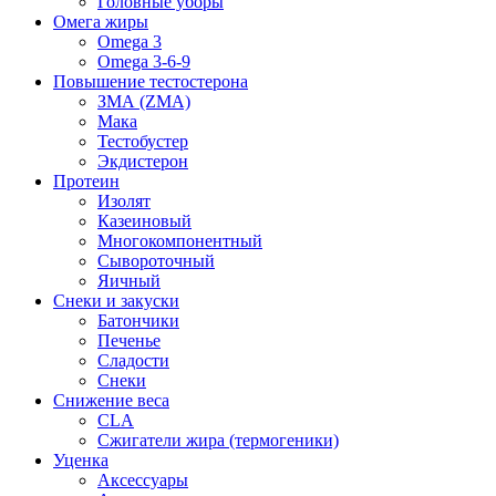
Головные уборы
Омега жиры
Omega 3
Omega 3-6-9
Повышение тестостерона
ЗМА (ZMA)
Мака
Тестобустер
Экдистерон
Протеин
Изолят
Казеиновый
Многокомпонентный
Сывороточный
Яичный
Снеки и закуски
Батончики
Печенье
Сладости
Снеки
Снижение веса
CLA
Сжигатели жира (термогеники)
Уценка
Аксессуары