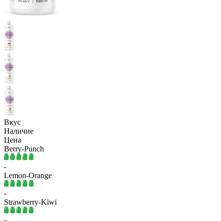
Вкус
Наличие
Цена
Berry-Punch
-
Lemon-Orange
-
Strawberry-Kiwi
-