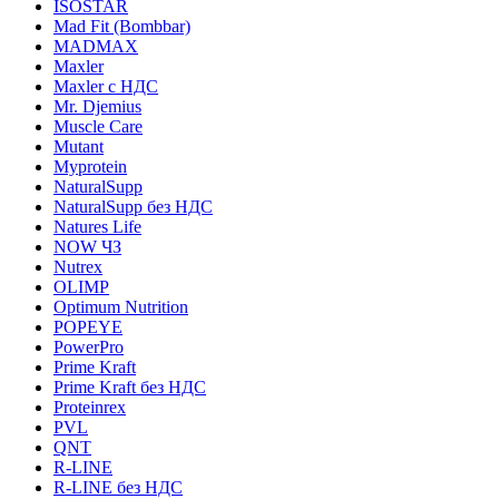
ISOSTAR
Mad Fit (Bombbar)
MADMAX
Maxler
Maxler с НДС
Mr. Djemius
Muscle Care
Mutant
Myprotein
NaturalSupp
NaturalSupp без НДС
Natures Life
NOW ЧЗ
Nutrex
OLIMP
Optimum Nutrition
POPEYE
PowerPro
Prime Kraft
Prime Kraft без НДС
Proteinrex
PVL
QNT
R-LINE
R-LINE без НДС