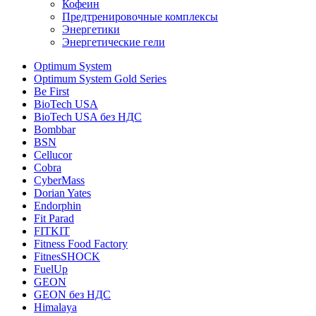
Кофеин
Предтренировочные комплексы
Энергетики
Энергетические гели
Optimum System
Optimum System Gold Series
Be First
BioTech USA
BioTech USA без НДС
Bombbar
BSN
Cellucor
Cobra
CyberMass
Dorian Yates
Endorphin
Fit Parad
FITKIT
Fitness Food Factory
FitnesSHOCK
FuelUp
GEON
GEON без НДС
Himalaya