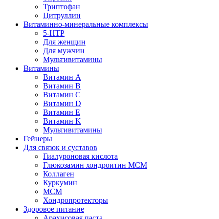
Триптофан
Цитруллин
Витаминно-минеральные комплексы
5-HTP
Для женщин
Для мужчин
Мультивитамины
Витамины
Витамин A
Витамин B
Витамин C
Витамин D
Витамин E
Витамин K
Мультивитамины
Гейнеры
Для связок и суставов
Гиалуроновая кислота
Глюкозамин хондроитин МСМ
Коллаген
Куркумин
МСМ
Хондропротекторы
Здоровое питание
Арахисовая паста