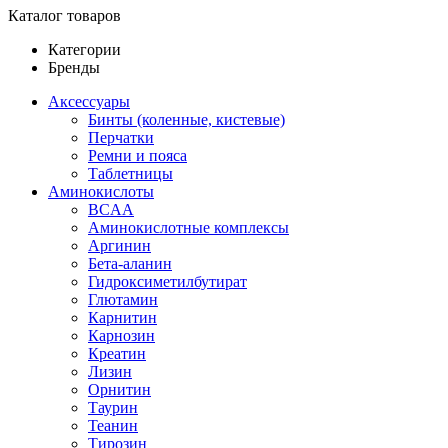
Каталог товаров
Категории
Бренды
Аксессуары
Бинты (коленные, кистевые)
Перчатки
Ремни и пояса
Таблетницы
Аминокислоты
BCAA
Аминокислотные комплексы
Аргинин
Бета-аланин
Гидроксиметилбутират
Глютамин
Карнитин
Карнозин
Креатин
Лизин
Орнитин
Таурин
Теанин
Тирозин