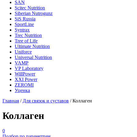
SAN
Scitec Nutrition
Siberian Nutrogunz
SiS Russia
SportLine
Syntrax
Trec Nutrition
Tree of Life
Ultimate Nutrition
Uniforce
Universal Nutrition
VAMP
VP Laboratory
WillPower
XXI Power
ZEROMI
Уценка
Главная
/
Для связок и суставов
/
Коллаген
Коллаген
0
Подбор по параметрам