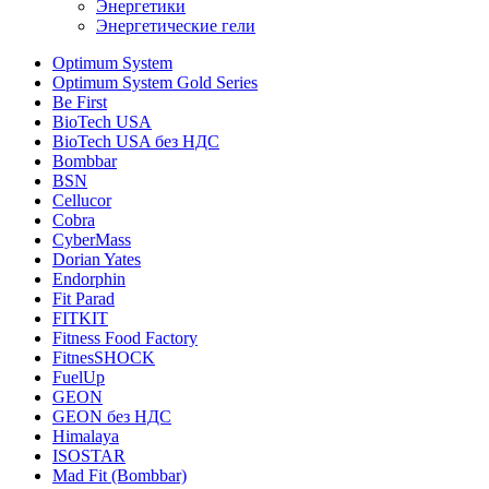
Энергетики
Энергетические гели
Optimum System
Optimum System Gold Series
Be First
BioTech USA
BioTech USA без НДС
Bombbar
BSN
Cellucor
Cobra
CyberMass
Dorian Yates
Endorphin
Fit Parad
FITKIT
Fitness Food Factory
FitnesSHOCK
FuelUp
GEON
GEON без НДС
Himalaya
ISOSTAR
Mad Fit (Bombbar)