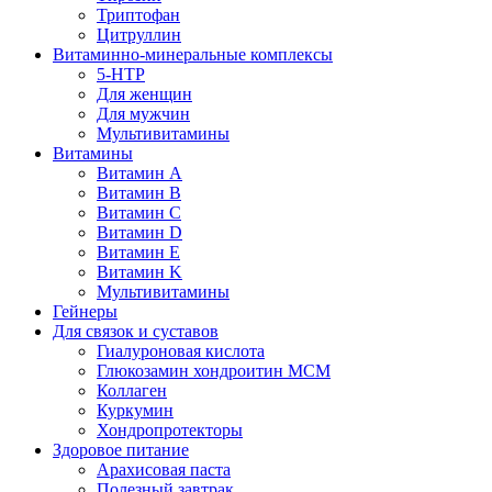
Триптофан
Цитруллин
Витаминно-минеральные комплексы
5-HTP
Для женщин
Для мужчин
Мультивитамины
Витамины
Витамин A
Витамин B
Витамин C
Витамин D
Витамин E
Витамин K
Мультивитамины
Гейнеры
Для связок и суставов
Гиалуроновая кислота
Глюкозамин хондроитин МСМ
Коллаген
Куркумин
Хондропротекторы
Здоровое питание
Арахисовая паста
Полезный завтрак