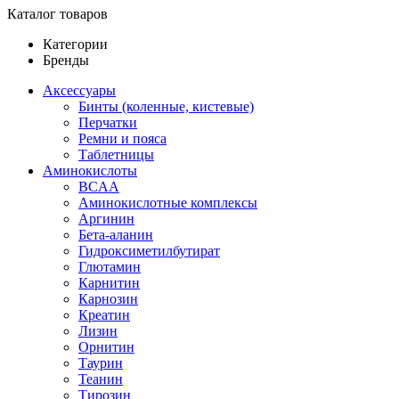
Каталог товаров
Категории
Бренды
Аксессуары
Бинты (коленные, кистевые)
Перчатки
Ремни и пояса
Таблетницы
Аминокислоты
BCAA
Аминокислотные комплексы
Аргинин
Бета-аланин
Гидроксиметилбутират
Глютамин
Карнитин
Карнозин
Креатин
Лизин
Орнитин
Таурин
Теанин
Тирозин