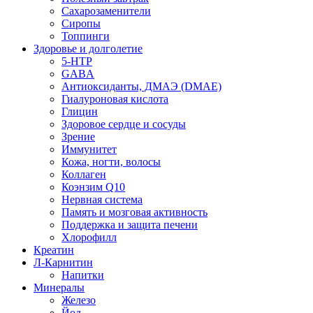
Сахарозаменители
Сиропы
Топпинги
Здоровье и долголетие
5-HTP
GABA
Антиоксиданты, ДМАЭ (DMAE)
Гиалуроновая кислота
Глицин
Здоровое сердце и сосуды
Зрение
Иммунитет
Кожа, ногти, волосы
Коллаген
Коэнзим Q10
Нервная система
Память и мозговая активность
Поддержка и защита печени
Хлорофилл
Креатин
Л-Карнитин
Напитки
Минералы
Железо
Йод