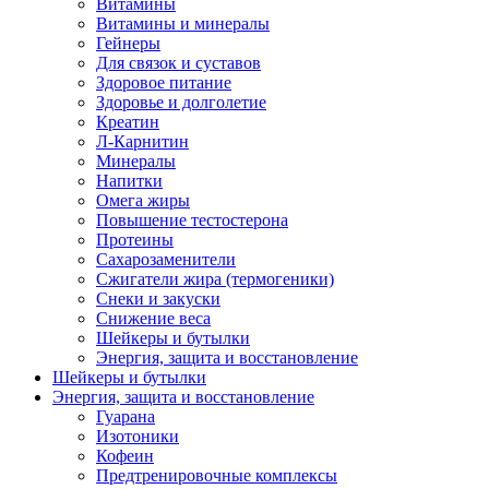
Витамины
Витамины и минералы
Гейнеры
Для связок и суставов
Здоровое питание
Здоровье и долголетие
Креатин
Л-Карнитин
Минералы
Напитки
Омега жиры
Повышение тестостерона
Протеины
Сахарозаменители
Сжигатели жира (термогеники)
Снеки и закуски
Снижение веса
Шейкеры и бутылки
Энергия, защита и восстановление
Шейкеры и бутылки
Энергия, защита и восстановление
Гуарана
Изотоники
Кофеин
Предтренировочные комплексы