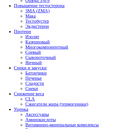
Omega 3-6-9
Повышение тестостерона
ЗМА (ZMA)
Мака
Тестобустер
Экдистерон
Протеин
Изолят
Казеиновый
Многокомпонентный
Соевый
Сывороточный
Яичный
Снеки и закуски
Батончики
Печенье
Сладости
Снеки
Снижение веса
CLA
Сжигатели жира (термогеники)
Уценка
Аксессуары
Аминокислоты
Витаминно-минеральные комплексы