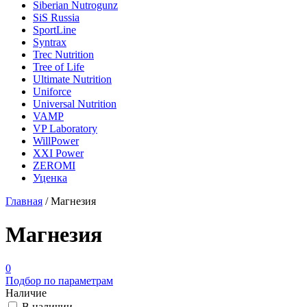
Siberian Nutrogunz
SiS Russia
SportLine
Syntrax
Trec Nutrition
Tree of Life
Ultimate Nutrition
Uniforce
Universal Nutrition
VAMP
VP Laboratory
WillPower
XXI Power
ZEROMI
Уценка
Главная
/
Магнезия
Магнезия
0
Подбор по параметрам
Наличие
В наличии