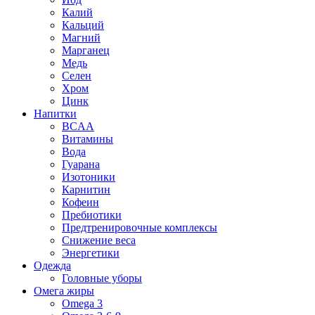
Калий
Кальций
Магний
Марганец
Медь
Селен
Хром
Цинк
Напитки
BCAA
Витамины
Вода
Гуарана
Изотоники
Карнитин
Кофеин
Пребиотики
Предтренировочные комплексы
Снижение веса
Энергетики
Одежда
Головные уборы
Омега жиры
Omega 3