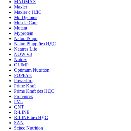
MADMAX
Maxler
Maxler с НДС
Mr. Djemius
Muscle Care
Mutant
Myprotein
NaturalSupp
NaturalSupp без НДС
Natures Life
NOW ЧЗ
Nutrex
OLIMP
Optimum Nutrition
POPEYE
PowerPro
Prime Kraft
Prime Kraft без НДС
Proteinrex
PVL
QNT
R-LINE
R-LINE без НДС
SAN
Scitec Nutrition