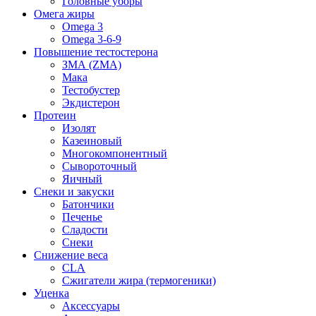
Головные уборы
Омега жиры
Omega 3
Omega 3-6-9
Повышение тестостерона
ЗМА (ZMA)
Мака
Тестобустер
Экдистерон
Протеин
Изолят
Казеиновый
Многокомпонентный
Сывороточный
Яичный
Снеки и закуски
Батончики
Печенье
Сладости
Снеки
Снижение веса
CLA
Сжигатели жира (термогеники)
Уценка
Аксессуары