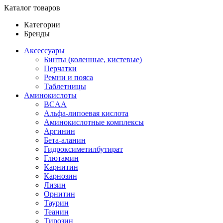
Каталог товаров
Категории
Бренды
Аксессуары
Бинты (коленные, кистевые)
Перчатки
Ремни и пояса
Таблетницы
Аминокислоты
BCAA
Альфа-липоевая кислота
Аминокислотные комплексы
Аргинин
Бета-аланин
Гидроксиметилбутират
Глютамин
Карнитин
Карнозин
Лизин
Орнитин
Таурин
Теанин
Тирозин