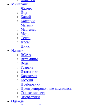
Минералы
Железо
Йод
Калий
Кальций
Магний
Марганец
Медь
Селен
Хром
Цинк
Напитки
BCAA
Витамины
Вода
Гуарана
Изотоники
Карнитин
Кофеин
Пребиотики
Предтренировочные комплексы
Снижение веса
Энергетики
Одежда