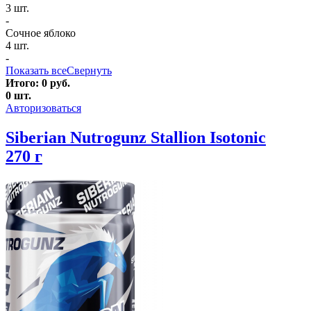
3 шт.
-
Сочное яблоко
4 шт.
-
Показать все
Свернуть
Итого:
0
руб.
0
шт.
Авторизоваться
Siberian Nutrogunz Stallion Isotonic
270 г