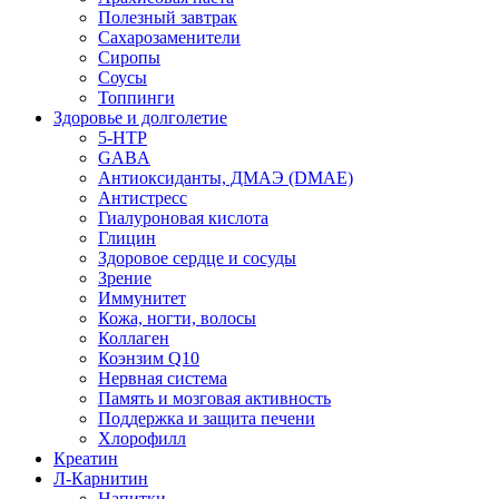
Полезный завтрак
Сахарозаменители
Сиропы
Соусы
Топпинги
Здоровье и долголетие
5-HTP
GABA
Антиоксиданты, ДМАЭ (DMAE)
Антистресс
Гиалуроновая кислота
Глицин
Здоровое сердце и сосуды
Зрение
Иммунитет
Кожа, ногти, волосы
Коллаген
Коэнзим Q10
Нервная система
Память и мозговая активность
Поддержка и защита печени
Хлорофилл
Креатин
Л-Карнитин
Напитки