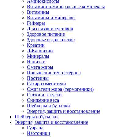
Аминокислоты
Витаминно-минеральные комплексы
Витамины
Витамины и минералы
Гейнеры
Для связок и суставов
Здоровое питание
Здоровье и долголетие
Креатин
Л-Карнитин
Минералы
Напитки
Омега жиры
Повышение тестостерона
Протеины
Сахарозаменители
Сжигатели жира (термогеники)
Снеки и закуски
Снижение веса
Шейкеры и бутылки
Энергия, защита и восстановление
Шейкеры и бутылки
Энергия, защита и восстановление
Гуарана
Изотоники