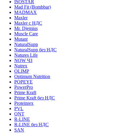
ISOSTAR
Mad Fit (Bombbar)
MADMAX
Maxler
Maxler с НДС
Mr. Djemius
Muscle Care
Mutant
NaturalSupp
NaturalSupp без НДС
Natures Life
NOW ЧЗ
Nutrex
OLIMP
Optimum Nutrition
POPEYE
PowerPro
Prime Kraft
Prime Kraft без НДС
Proteinrex
PVL
QNT
R-LINE
R-LINE без НДС
SAN