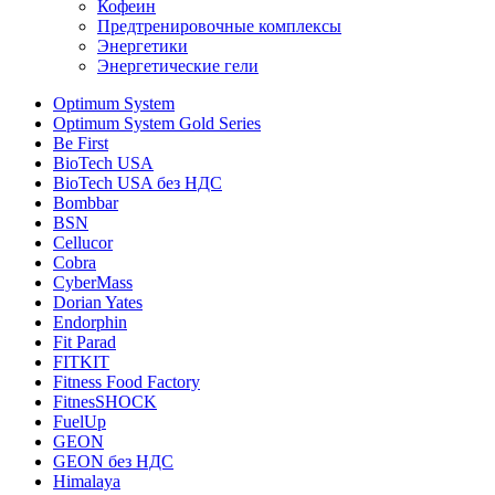
Кофеин
Предтренировочные комплексы
Энергетики
Энергетические гели
Optimum System
Optimum System Gold Series
Be First
BioTech USA
BioTech USA без НДС
Bombbar
BSN
Cellucor
Cobra
CyberMass
Dorian Yates
Endorphin
Fit Parad
FITKIT
Fitness Food Factory
FitnesSHOCK
FuelUp
GEON
GEON без НДС
Himalaya