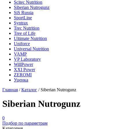
Scitec Nutrition
Siberian Nutrogunz
SiS Russia
SportLine
Syntrax
Trec Nutrition
Tree of Life
Ultimate Nutrition
Uniforce
Universal Nutrition
VAMP
VP Laboratory
WillPower
XXI Power
ZEROMI
Уценка
Главная
/
Каталог
/
Siberian Nutrogunz
Siberian Nutrogunz
0
Подбор по параметрам
Категория