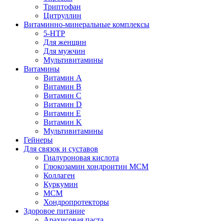
Триптофан
Цитруллин
Витаминно-минеральные комплексы
5-HTP
Для женщин
Для мужчин
Мультивитамины
Витамины
Витамин A
Витамин B
Витамин C
Витамин D
Витамин E
Витамин K
Мультивитамины
Гейнеры
Для связок и суставов
Гиалуроновая кислота
Глюкозамин хондроитин МСМ
Коллаген
Куркумин
МСМ
Хондропротекторы
Здоровое питание
Арахисовая паста