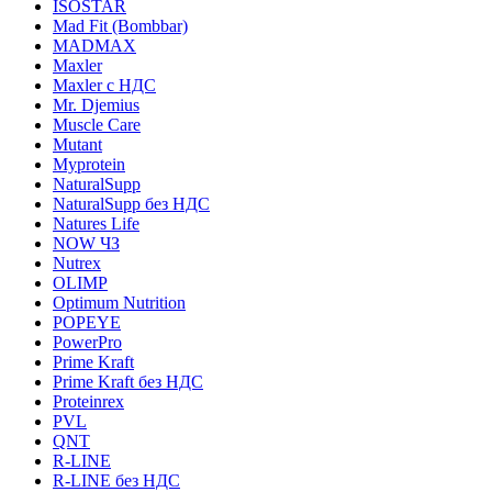
ISOSTAR
Mad Fit (Bombbar)
MADMAX
Maxler
Maxler с НДС
Mr. Djemius
Muscle Care
Mutant
Myprotein
NaturalSupp
NaturalSupp без НДС
Natures Life
NOW ЧЗ
Nutrex
OLIMP
Optimum Nutrition
POPEYE
PowerPro
Prime Kraft
Prime Kraft без НДС
Proteinrex
PVL
QNT
R-LINE
R-LINE без НДС