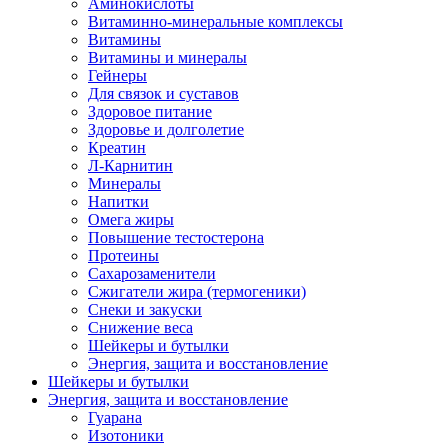
Аминокислоты
Витаминно-минеральные комплексы
Витамины
Витамины и минералы
Гейнеры
Для связок и суставов
Здоровое питание
Здоровье и долголетие
Креатин
Л-Карнитин
Минералы
Напитки
Омега жиры
Повышение тестостерона
Протеины
Сахарозаменители
Сжигатели жира (термогеники)
Снеки и закуски
Снижение веса
Шейкеры и бутылки
Энергия, защита и восстановление
Шейкеры и бутылки
Энергия, защита и восстановление
Гуарана
Изотоники