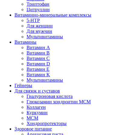
Триптофан
Цитруллин
Витаминно-минеральные комплексы
5-HTP
Для женщин
Для мужчин
Мультивитамины
Витамины
Витамин A
Витамин B
Витамин C
Витамин D
Витамин E
Витамин K
Мультивитамины
Гейнеры
Для связок и суставов
Гиалуроновая кислота
Глюкозамин хондроитин МСМ
Коллаген
Куркумин
МСМ
Хондропротекторы
Здоровое питание
Арахисовая паста