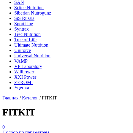
SAN
Scitec Nutrition
Siberian Nutrogunz
SiS Russia
SportLine
Syntrax
Trec Nutrition
Tree of Life
Ultimate Nutrition
Uniforce
Universal Nutrition
VAMP
VP Laboratory
WillPower
XXI Power
ZEROMI
Уценка
Главная
/
Каталог
/
FITKIT
FITKIT
0
Подбор по параметрам