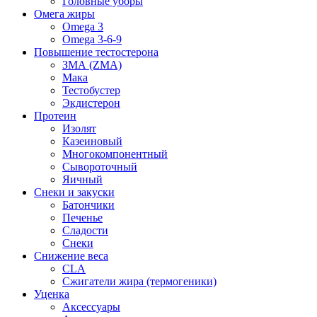
Головные уборы
Омега жиры
Omega 3
Omega 3-6-9
Повышение тестостерона
ЗМА (ZMA)
Мака
Тестобустер
Экдистерон
Протеин
Изолят
Казеиновый
Многокомпонентный
Сывороточный
Яичный
Снеки и закуски
Батончики
Печенье
Сладости
Снеки
Снижение веса
CLA
Сжигатели жира (термогеники)
Уценка
Аксессуары