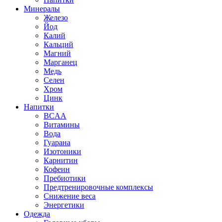
Минералы
Железо
Йод
Калий
Кальций
Магний
Марганец
Медь
Селен
Хром
Цинк
Напитки
BCAA
Витамины
Вода
Гуарана
Изотоники
Карнитин
Кофеин
Пребиотики
Предтренировочные комплексы
Снижение веса
Энергетики
Одежда