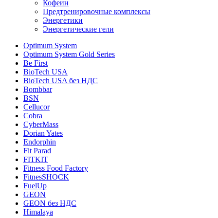
Кофеин
Предтренировочные комплексы
Энергетики
Энергетические гели
Optimum System
Optimum System Gold Series
Be First
BioTech USA
BioTech USA без НДС
Bombbar
BSN
Cellucor
Cobra
CyberMass
Dorian Yates
Endorphin
Fit Parad
FITKIT
Fitness Food Factory
FitnesSHOCK
FuelUp
GEON
GEON без НДС
Himalaya