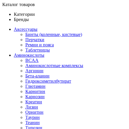
Каталог товаров
Категории
Бренды
Аксессуары
Бинты (коленные, кистевые)
Перчатки
Ремни и пояса
Таблетницы
Аминокислоты
BCAA
Аминокислотные комплексы
Аргинин
Бета-аланин
Гидроксиметилбутират
Глютамин
Карнитин
Карнозин
Креатин
Лизин
Орнитин
Таурин
Теанин
Тирозин