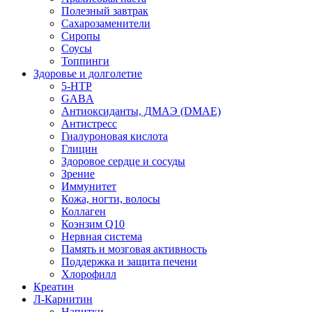
Полезный завтрак
Сахарозаменители
Сиропы
Соусы
Топпинги
Здоровье и долголетие
5-HTP
GABA
Антиоксиданты, ДМАЭ (DMAE)
Антистресс
Гиалуроновая кислота
Глицин
Здоровое сердце и сосуды
Зрение
Иммунитет
Кожа, ногти, волосы
Коллаген
Коэнзим Q10
Нервная система
Память и мозговая активность
Поддержка и защита печени
Хлорофилл
Креатин
Л-Карнитин
Напитки