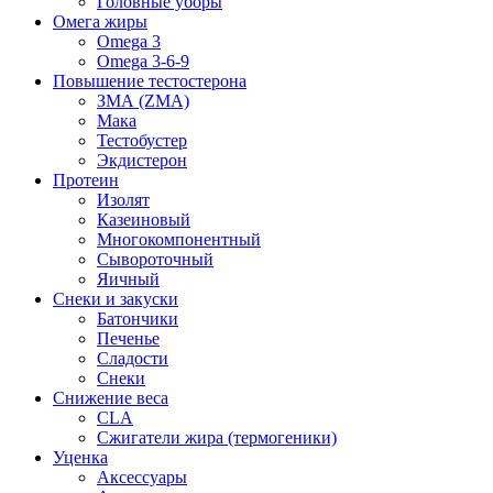
Головные уборы
Омега жиры
Omega 3
Omega 3-6-9
Повышение тестостерона
ЗМА (ZMA)
Мака
Тестобустер
Экдистерон
Протеин
Изолят
Казеиновый
Многокомпонентный
Сывороточный
Яичный
Снеки и закуски
Батончики
Печенье
Сладости
Снеки
Снижение веса
CLA
Сжигатели жира (термогеники)
Уценка
Аксессуары