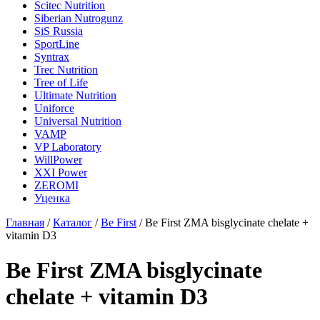
Scitec Nutrition
Siberian Nutrogunz
SiS Russia
SportLine
Syntrax
Trec Nutrition
Tree of Life
Ultimate Nutrition
Uniforce
Universal Nutrition
VAMP
VP Laboratory
WillPower
XXI Power
ZEROMI
Уценка
Главная
/
Каталог
/
Be First
/
Be First ZMA bisglycinate chelate +
vitamin D3
Be First ZMA bisglycinate
chelate + vitamin D3