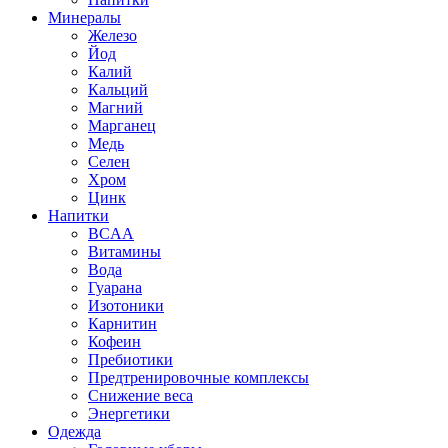
Минералы
Железо
Йод
Калий
Кальций
Магний
Марганец
Медь
Селен
Хром
Цинк
Напитки
BCAA
Витамины
Вода
Гуарана
Изотоники
Карнитин
Кофеин
Пребиотики
Предтренировочные комплексы
Снижение веса
Энергетики
Одежда