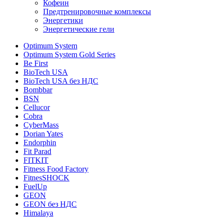
Кофеин
Предтренировочные комплексы
Энергетики
Энергетические гели
Optimum System
Optimum System Gold Series
Be First
BioTech USA
BioTech USA без НДС
Bombbar
BSN
Cellucor
Cobra
CyberMass
Dorian Yates
Endorphin
Fit Parad
FITKIT
Fitness Food Factory
FitnesSHOCK
FuelUp
GEON
GEON без НДС
Himalaya