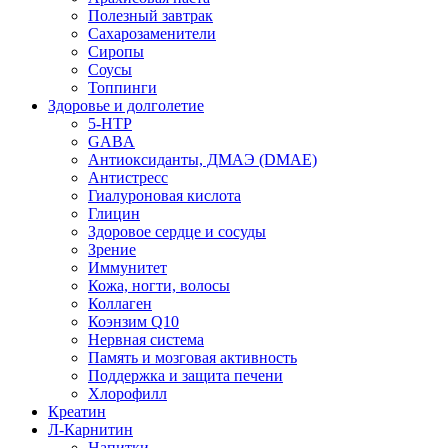
Полезный завтрак
Сахарозаменители
Сиропы
Соусы
Топпинги
Здоровье и долголетие
5-HTP
GABA
Антиоксиданты, ДМАЭ (DMAE)
Антистресс
Гиалуроновая кислота
Глицин
Здоровое сердце и сосуды
Зрение
Иммунитет
Кожа, ногти, волосы
Коллаген
Коэнзим Q10
Нервная система
Память и мозговая активность
Поддержка и защита печени
Хлорофилл
Креатин
Л-Карнитин
Напитки