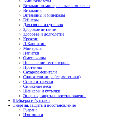
Аминокислоты
Витаминно-минеральные комплексы
Витамины
Витамины и минералы
Гейнеры
Для связок и суставов
Здоровое питание
Здоровье и долголетие
Креатин
Л-Карнитин
Минералы
Напитки
Омега жиры
Повышение тестостерона
Протеины
Сахарозаменители
Сжигатели жира (термогеники)
Снеки и закуски
Снижение веса
Шейкеры и бутылки
Энергия, защита и восстановление
Шейкеры и бутылки
Энергия, защита и восстановление
Гуарана
Изотоники