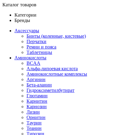
Каталог товаров
Категории
Бренды
Аксессуары
Бинты (коленные, кистевые)
Перчатки
Ремни и пояса
Таблетницы
Аминокислоты
BCAA
Альфа-липоевая кислота
Аминокислотные комплексы
Аргинин
Бета-аланин
Гидроксиметилбутират
Глютамин
Карнитин
Карнозин
Лизин
Орнитин
Таурин
Теанин
Тирозин