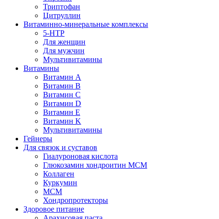
Триптофан
Цитруллин
Витаминно-минеральные комплексы
5-HTP
Для женщин
Для мужчин
Мультивитамины
Витамины
Витамин A
Витамин B
Витамин C
Витамин D
Витамин E
Витамин K
Мультивитамины
Гейнеры
Для связок и суставов
Гиалуроновая кислота
Глюкозамин хондроитин МСМ
Коллаген
Куркумин
МСМ
Хондропротекторы
Здоровое питание
Арахисовая паста