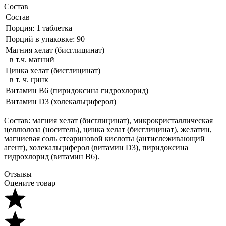
Состав
Состав
Порция: 1 таблетка
Порций в упаковке: 90
Магния хелат (бисглицинат)
в т.ч. магний
Цинка хелат (бисглицинат)
в т. ч. цинк
Витамин B6 (пиридоксина гидрохлорид)
Витамин D3 (холекальциферол)
Состав: магния хелат (бисглицинат), микрокристаллическая
целлюлоза (носитель), цинка хелат (бисглицинат), желатин,
магниевая соль стеариновой кислоты (антислеживающий
агент), холекальциферол (витамин D3), пиридоксина
гидрохлорид (витамин В6).
Отзывы
Оцените товар