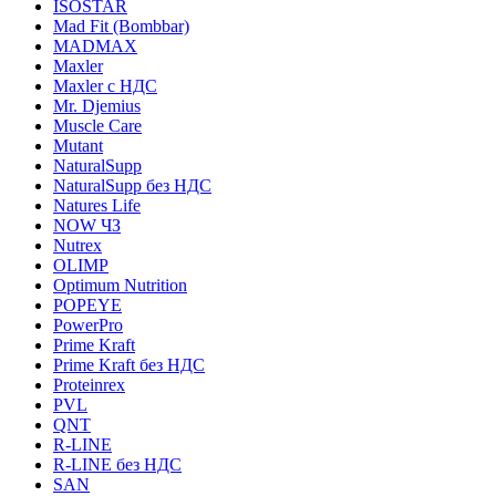
ISOSTAR
Mad Fit (Bombbar)
MADMAX
Maxler
Maxler с НДС
Mr. Djemius
Muscle Care
Mutant
NaturalSupp
NaturalSupp без НДС
Natures Life
NOW ЧЗ
Nutrex
OLIMP
Optimum Nutrition
POPEYE
PowerPro
Prime Kraft
Prime Kraft без НДС
Proteinrex
PVL
QNT
R-LINE
R-LINE без НДС
SAN