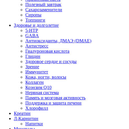
Полезный завтрак
Сахарозаменители
Сиропы
Топпинги
Здоровье и долголетие
5-HTP
GABA
Антиоксиданты, ДМАЭ (DMAE)
Антистресс
Гиалуроновая кислота
Глицин
Здоровое сердце и сосуды
Зрение
Иммунитет
Кожа, ногти, волосы
Коллаген
Коэнзим Q10
Нервная система
Память и мозговая активность
Поддержка и защита печени
Хлорофилл
Креатин
Л-Карнитин
Напитки
Минералы