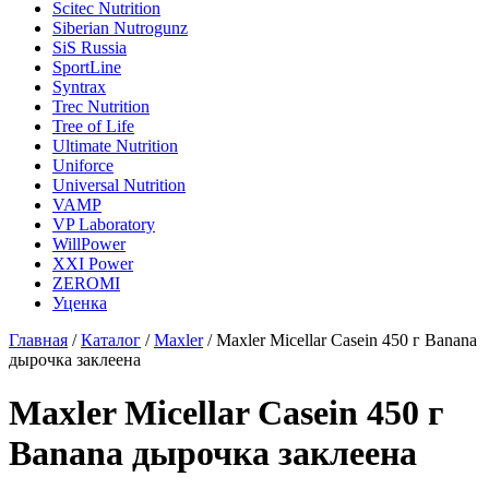
Scitec Nutrition
Siberian Nutrogunz
SiS Russia
SportLine
Syntrax
Trec Nutrition
Tree of Life
Ultimate Nutrition
Uniforce
Universal Nutrition
VAMP
VP Laboratory
WillPower
XXI Power
ZEROMI
Уценка
Главная
/
Каталог
/
Maxler
/
Maxler Micellar Casein 450 г Banana
дырочка заклеена
Maxler Micellar Casein 450 г
Banana дырочка заклеена