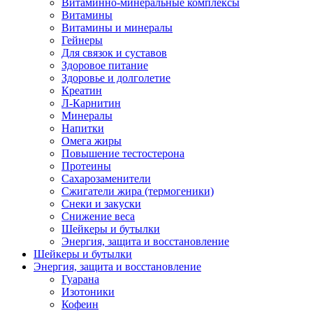
Витаминно-минеральные комплексы
Витамины
Витамины и минералы
Гейнеры
Для связок и суставов
Здоровое питание
Здоровье и долголетие
Креатин
Л-Карнитин
Минералы
Напитки
Омега жиры
Повышение тестостерона
Протеины
Сахарозаменители
Сжигатели жира (термогеники)
Снеки и закуски
Снижение веса
Шейкеры и бутылки
Энергия, защита и восстановление
Шейкеры и бутылки
Энергия, защита и восстановление
Гуарана
Изотоники
Кофеин