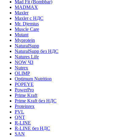
Mad Fit (Bombbar)
MADMAX
Maxler
Maxler с НДС
Mr. Djemius
Muscle Care
Mutant
Myprotein
NaturalSupp
NaturalSupp без НДС
Natures Life
NOW ЧЗ
Nutrex
OLIMP
Optimum Nutrition
POPEYE
PowerPro
Prime Kraft
Prime Kraft без НДС
Proteinrex
PVL
QNT
R-LINE
R-LINE без НДС
SAN