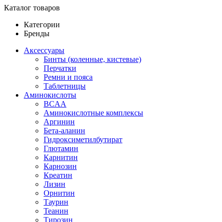
Каталог товаров
Категории
Бренды
Аксессуары
Бинты (коленные, кистевые)
Перчатки
Ремни и пояса
Таблетницы
Аминокислоты
BCAA
Аминокислотные комплексы
Аргинин
Бета-аланин
Гидроксиметилбутират
Глютамин
Карнитин
Карнозин
Креатин
Лизин
Орнитин
Таурин
Теанин
Тирозин