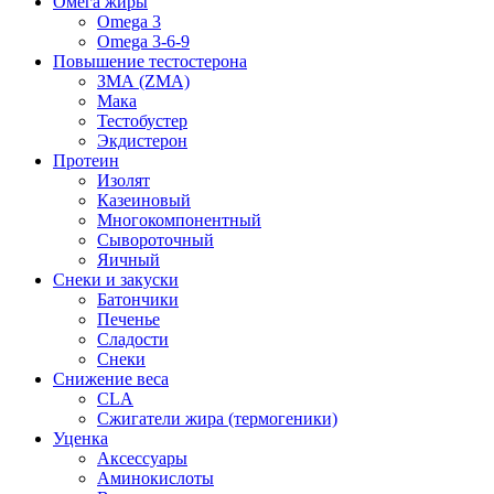
Омега жиры
Omega 3
Omega 3-6-9
Повышение тестостерона
ЗМА (ZMA)
Мака
Тестобустер
Экдистерон
Протеин
Изолят
Казеиновый
Многокомпонентный
Сывороточный
Яичный
Снеки и закуски
Батончики
Печенье
Сладости
Снеки
Снижение веса
CLA
Сжигатели жира (термогеники)
Уценка
Аксессуары
Аминокислоты