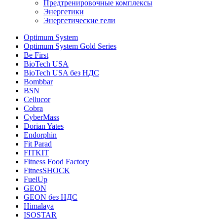
Предтренировочные комплексы
Энергетики
Энергетические гели
Optimum System
Optimum System Gold Series
Be First
BioTech USA
BioTech USA без НДС
Bombbar
BSN
Cellucor
Cobra
CyberMass
Dorian Yates
Endorphin
Fit Parad
FITKIT
Fitness Food Factory
FitnesSHOCK
FuelUp
GEON
GEON без НДС
Himalaya
ISOSTAR