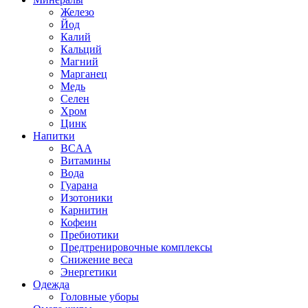
Железо
Йод
Калий
Кальций
Магний
Марганец
Медь
Селен
Хром
Цинк
Напитки
BCAA
Витамины
Вода
Гуарана
Изотоники
Карнитин
Кофеин
Пребиотики
Предтренировочные комплексы
Снижение веса
Энергетики
Одежда
Головные уборы