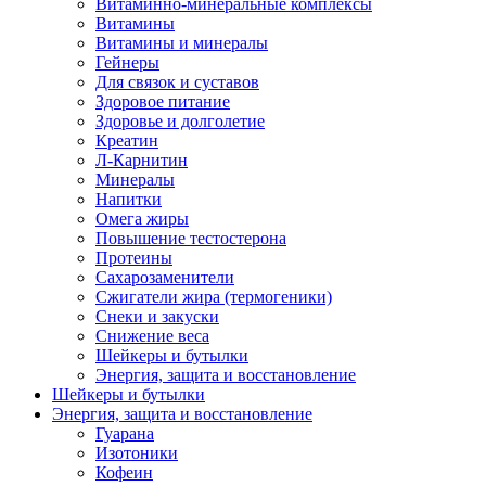
Витаминно-минеральные комплексы
Витамины
Витамины и минералы
Гейнеры
Для связок и суставов
Здоровое питание
Здоровье и долголетие
Креатин
Л-Карнитин
Минералы
Напитки
Омега жиры
Повышение тестостерона
Протеины
Сахарозаменители
Сжигатели жира (термогеники)
Снеки и закуски
Снижение веса
Шейкеры и бутылки
Энергия, защита и восстановление
Шейкеры и бутылки
Энергия, защита и восстановление
Гуарана
Изотоники
Кофеин