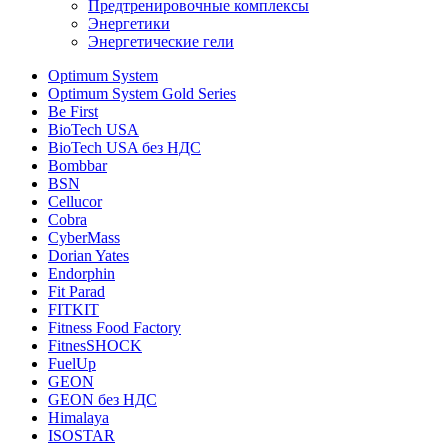
Предтренировочные комплексы
Энергетики
Энергетические гели
Optimum System
Optimum System Gold Series
Be First
BioTech USA
BioTech USA без НДС
Bombbar
BSN
Cellucor
Cobra
CyberMass
Dorian Yates
Endorphin
Fit Parad
FITKIT
Fitness Food Factory
FitnesSHOCK
FuelUp
GEON
GEON без НДС
Himalaya
ISOSTAR