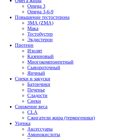
Омега жиры
Omega 3
Omega 3-6-9
Повышение тестостерона
ЗМА (ZMA)
Мака
Тестобустер
Экдистерон
Протеин
Изолят
Казеиновый
Многокомпонентный
Сывороточный
Яичный
Снеки и закуски
Батончики
Печенье
Сладости
Снеки
Снижение веса
CLA
Сжигатели жира (термогеники)
Уценка
Аксессуары
Аминокислоты