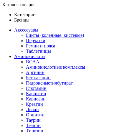
Каталог товаров
Категории
Бренды
Аксессуары
Бинты (коленные, кистевые)
Перчатки
Ремни и пояса
Таблетницы
Аминокислоты
BCAA
Аминокислотные комплексы
Аргинин
Бета-аланин
Гидроксиметилбутират
Глютамин
Карнитин
Карнозин
Креатин
Лизин
Орнитин
Таурин
Теанин
Тирозин