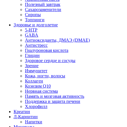
Полезный завтрак
Сахарозаменители
Сиропы
Топпинги
Здоровье и долголетие
5-HTP
GABA
Антиоксиданты, ДМАЭ (DMAE)
Антистресс
Гиалуроновая кислота
Глицин
Здоровое сердце и сосуды
Зрение
Иммунитет
Кожа, ногти, волосы
Коллаген
Коэнзим Q10
Нервная система
Память и мозговая активность
Поддержка и защита печени
Хлорофилл
Креатин
Л-Карнитин
Напитки
Минералы