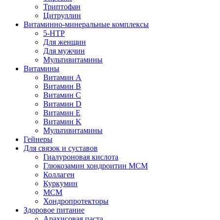
Триптофан
Цитруллин
Витаминно-минеральные комплексы
5-HTP
Для женщин
Для мужчин
Мультивитамины
Витамины
Витамин A
Витамин B
Витамин C
Витамин D
Витамин E
Витамин K
Мультивитамины
Гейнеры
Для связок и суставов
Гиалуроновая кислота
Глюкозамин хондроитин МСМ
Коллаген
Куркумин
МСМ
Хондропротекторы
Здоровое питание
Арахисовая паста