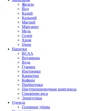
Железо
Йод
Калий
Кальций
Магний
Марганец
Медь
Селен
Хром
Цинк
Напитки
BCAA
Витамины
Вода
Гуарана
Изотоники
Карнитин
Кофеин
Пребиотики
Предтренировочные комплексы
Снижение веса
Энергетики
Одежда
Головные уборы