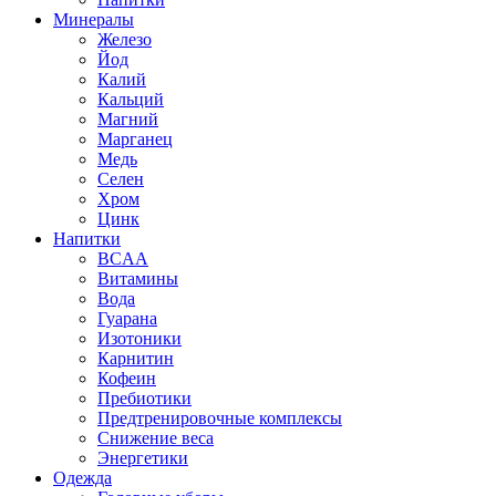
Минералы
Железо
Йод
Калий
Кальций
Магний
Марганец
Медь
Селен
Хром
Цинк
Напитки
BCAA
Витамины
Вода
Гуарана
Изотоники
Карнитин
Кофеин
Пребиотики
Предтренировочные комплексы
Снижение веса
Энергетики
Одежда