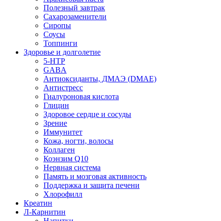
Полезный завтрак
Сахарозаменители
Сиропы
Соусы
Топпинги
Здоровье и долголетие
5-HTP
GABA
Антиоксиданты, ДМАЭ (DMAE)
Антистресс
Гиалуроновая кислота
Глицин
Здоровое сердце и сосуды
Зрение
Иммунитет
Кожа, ногти, волосы
Коллаген
Коэнзим Q10
Нервная система
Память и мозговая активность
Поддержка и защита печени
Хлорофилл
Креатин
Л-Карнитин
Напитки