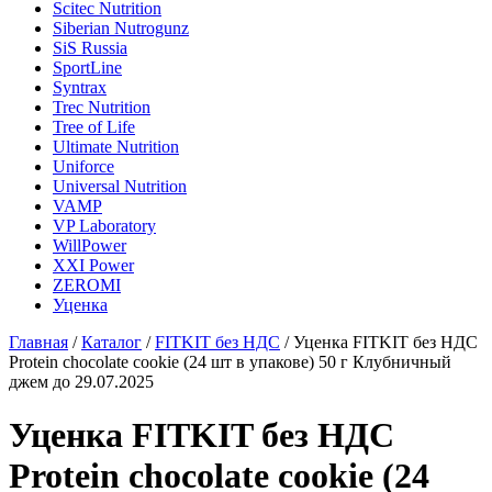
Scitec Nutrition
Siberian Nutrogunz
SiS Russia
SportLine
Syntrax
Trec Nutrition
Tree of Life
Ultimate Nutrition
Uniforce
Universal Nutrition
VAMP
VP Laboratory
WillPower
XXI Power
ZEROMI
Уценка
Главная
/
Каталог
/
FITKIT без НДС
/
Уценка FITKIT без НДС
Protein chocolate сookie (24 шт в упакове) 50 г Клубничный
джем до 29.07.2025
Уценка FITKIT без НДС
Protein chocolate сookie (24