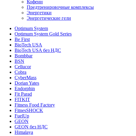
Кофеин
Предтренировочные комплексы
Энергетики
Энергетические гели
Optimum System
Optimum System Gold Series
Be First
BioTech USA
BioTech USA без НДС
Bombbar
BSN
Cellucor
Cobra
CyberMass
Dorian Yates
Endorphin
Fit Parad
FITKIT
Fitness Food Factory
FitnesSHOCK
FuelUp
GEON
GEON без НДС
Himalaya