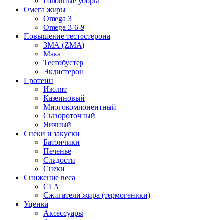
Головные уборы
Омега жиры
Omega 3
Omega 3-6-9
Повышение тестостерона
ЗМА (ZMA)
Мака
Тестобустер
Экдистерон
Протеин
Изолят
Казеиновый
Многокомпонентный
Сывороточный
Яичный
Снеки и закуски
Батончики
Печенье
Сладости
Снеки
Снижение веса
CLA
Сжигатели жира (термогеники)
Уценка
Аксессуары