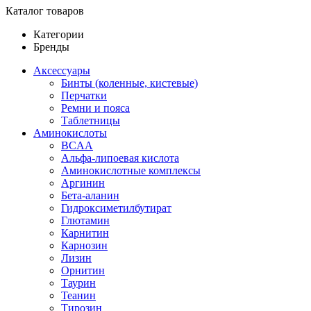
Каталог товаров
Категории
Бренды
Аксессуары
Бинты (коленные, кистевые)
Перчатки
Ремни и пояса
Таблетницы
Аминокислоты
BCAA
Альфа-липоевая кислота
Аминокислотные комплексы
Аргинин
Бета-аланин
Гидроксиметилбутират
Глютамин
Карнитин
Карнозин
Лизин
Орнитин
Таурин
Теанин
Тирозин