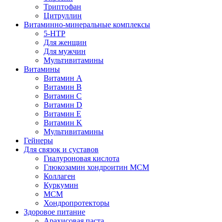
Триптофан
Цитруллин
Витаминно-минеральные комплексы
5-HTP
Для женщин
Для мужчин
Мультивитамины
Витамины
Витамин A
Витамин B
Витамин C
Витамин D
Витамин E
Витамин K
Мультивитамины
Гейнеры
Для связок и суставов
Гиалуроновая кислота
Глюкозамин хондроитин МСМ
Коллаген
Куркумин
МСМ
Хондропротекторы
Здоровое питание
Арахисовая паста