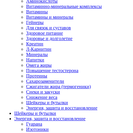
Аминокислоты
Витаминно-минеральные комплексы
Витамины
Витамины и минералы
Гейнеры
Для связок и суставов
Здоровое питание
Здоровье и долголетие
Креатин
Л-Карнитин
Минералы
Напитки
Омега жиры
Повышение тестостерона
Протеины
Сахарозаменители
Сжигатели жира (термогеники)
Снеки и закуски
Снижение веса
Шейкеры и бутылки
Энергия, защита и восстановление
Шейкеры и бутылки
Энергия, защита и восстановление
Гуарана
Изотоники