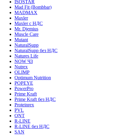
ISOSTAR
Mad Fit (Bombbar)
MADMAX
Maxler
Maxler с НДС
Mr. Djemius
Muscle Care
Mutant
NaturalSupp
NaturalSupp без НДС
Natures Life
NOW ЧЗ
Nutrex
OLIMP
Optimum Nutrition
POPEYE
PowerPro
Prime Kraft
Prime Kraft без НДС
Proteinrex
PVL
QNT
R-LINE
R-LINE без НДС
SAN