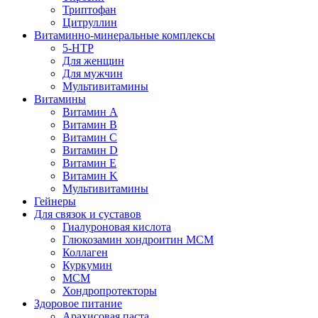
Триптофан
Цитруллин
Витаминно-минеральные комплексы
5-HTP
Для женщин
Для мужчин
Мультивитамины
Витамины
Витамин A
Витамин B
Витамин C
Витамин D
Витамин E
Витамин K
Мультивитамины
Гейнеры
Для связок и суставов
Гиалуроновая кислота
Глюкозамин хондроитин МСМ
Коллаген
Куркумин
МСМ
Хондропротекторы
Здоровое питание
Арахисовая паста