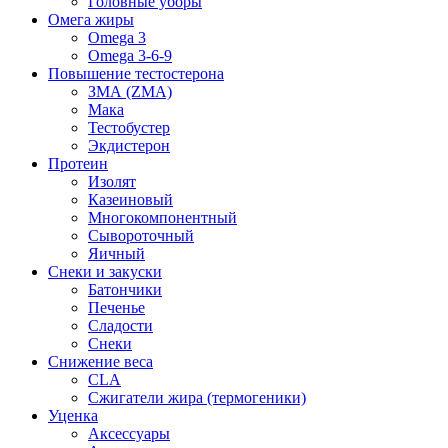
Головные уборы
Омега жиры
Omega 3
Omega 3-6-9
Повышение тестостерона
ЗМА (ZMA)
Мака
Тестобустер
Экдистерон
Протеин
Изолят
Казеиновый
Многокомпонентный
Сывороточный
Яичный
Снеки и закуски
Батончики
Печенье
Сладости
Снеки
Снижение веса
CLA
Сжигатели жира (термогеники)
Уценка
Аксессуары