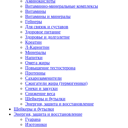
Аминокислоты
Витаминно-минеральные комплексы
Витамины
Витамины и минералы
Гейнеры
Для связок и суставов
Здоровое питание
Здоровье и долголетие
Креатин
Л-Карнитин
Минералы
Напитки
Омега жиры
Повышение тестостерона
Протеины
Сахарозаменители
Сжигатели жира (термогеники)
Снеки и закуски
Снижение веса
Шейкеры и бутылки
Энергия, защита и восстановление
Шейкеры и бутылки
Энергия, защита и восстановление
Гуарана
Изотоники