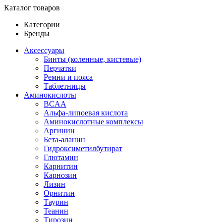
Каталог товаров
Категории
Бренды
Аксессуары
Бинты (коленные, кистевые)
Перчатки
Ремни и пояса
Таблетницы
Аминокислоты
BCAA
Альфа-липоевая кислота
Аминокислотные комплексы
Аргинин
Бета-аланин
Гидроксиметилбутират
Глютамин
Карнитин
Карнозин
Лизин
Орнитин
Таурин
Теанин
Тирозин