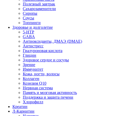
Полезный завтрак
Сахарозаменители
Сиропы
Соусы
Топпинги
Здоровье и долголетие
5-HTP
GABA
Антиоксиданты, ДМАЭ (DMAE)
Антистресс
Гиалуроновая кислота
Глицин
Здоровое сердце и сосуды
Зрение
Иммунитет
Кожа, ногти, волосы
Коллаген
Коэнзим Q10
Нервная система
Память и мозговая активность
Поддержка и защита печени
Хлорофилл
Креатин
Л-Карнитин
Напитки