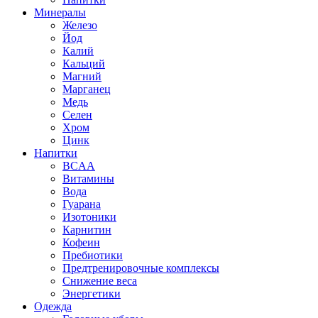
Минералы
Железо
Йод
Калий
Кальций
Магний
Марганец
Медь
Селен
Хром
Цинк
Напитки
BCAA
Витамины
Вода
Гуарана
Изотоники
Карнитин
Кофеин
Пребиотики
Предтренировочные комплексы
Снижение веса
Энергетики
Одежда