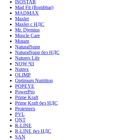
ISOSTAR
Mad Fit (Bombbar)
MADMAX
Maxler
Maxler с НДС
Mr. Djemius
Muscle Care
Mutant
NaturalSupp
NaturalSupp без НДС
Natures Life
NOW ЧЗ
Nutrex
OLIMP
Optimum Nutrition
POPEYE
PowerPro
Prime Kraft
Prime Kraft без НДС
Proteinrex
PVL
QNT
R-LINE
R-LINE без НДС
SAN