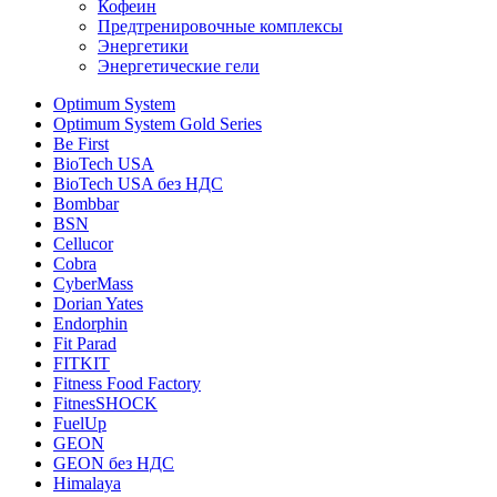
Кофеин
Предтренировочные комплексы
Энергетики
Энергетические гели
Optimum System
Optimum System Gold Series
Be First
BioTech USA
BioTech USA без НДС
Bombbar
BSN
Cellucor
Cobra
CyberMass
Dorian Yates
Endorphin
Fit Parad
FITKIT
Fitness Food Factory
FitnesSHOCK
FuelUp
GEON
GEON без НДС
Himalaya