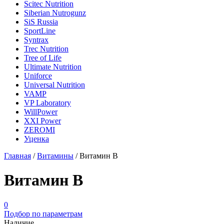
Scitec Nutrition
Siberian Nutrogunz
SiS Russia
SportLine
Syntrax
Trec Nutrition
Tree of Life
Ultimate Nutrition
Uniforce
Universal Nutrition
VAMP
VP Laboratory
WillPower
XXI Power
ZEROMI
Уценка
Главная
/
Витамины
/
Витамин B
Витамин B
0
Подбор по параметрам
Наличие