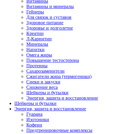
Витамины
Витамины и минералы
Гейнеры
Для связок и суставов
Здоровое питание
Здоровье и долголетие
Креатин
Л-Карнитин
Минералы
Напитки
Омега жиры
Повышение тестостерона
Протеины
Сахарозаменители
Сжигатели жира (термогеники)
Снеки и закуски
Снижение веса
Шейкеры и бутылки
Энергия, защита и восстановление
Шейкеры и бутылки
Энергия, защита и восстановление
Гуарана
Изотоники
Кофеин
Предтренировочные комплексы