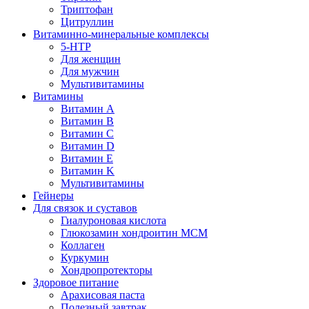
Триптофан
Цитруллин
Витаминно-минеральные комплексы
5-HTP
Для женщин
Для мужчин
Мультивитамины
Витамины
Витамин A
Витамин B
Витамин C
Витамин D
Витамин E
Витамин K
Мультивитамины
Гейнеры
Для связок и суставов
Гиалуроновая кислота
Глюкозамин хондроитин МСМ
Коллаген
Куркумин
Хондропротекторы
Здоровое питание
Арахисовая паста
Полезный завтрак