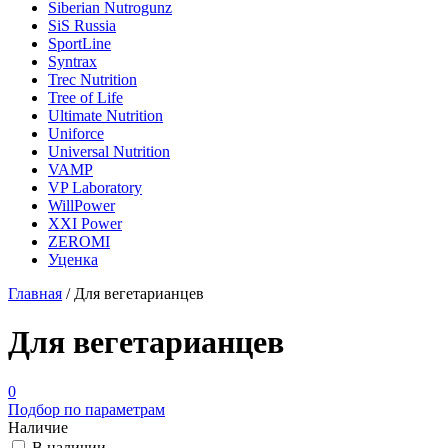
Siberian Nutrogunz
SiS Russia
SportLine
Syntrax
Trec Nutrition
Tree of Life
Ultimate Nutrition
Uniforce
Universal Nutrition
VAMP
VP Laboratory
WillPower
XXI Power
ZEROMI
Уценка
Главная
/
Для вегетарианцев
Для вегетарианцев
0
Подбор по параметрам
Наличие
В наличии