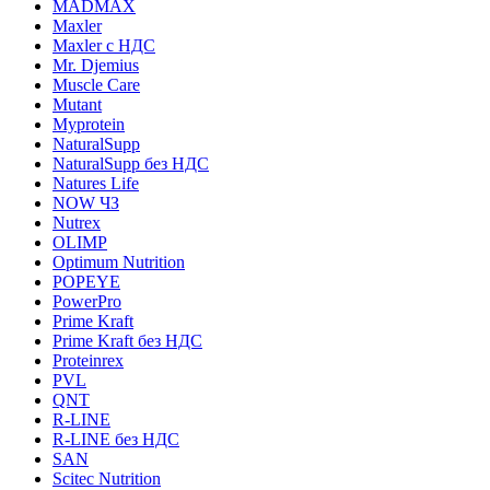
MADMAX
Maxler
Maxler с НДС
Mr. Djemius
Muscle Care
Mutant
Myprotein
NaturalSupp
NaturalSupp без НДС
Natures Life
NOW ЧЗ
Nutrex
OLIMP
Optimum Nutrition
POPEYE
PowerPro
Prime Kraft
Prime Kraft без НДС
Proteinrex
PVL
QNT
R-LINE
R-LINE без НДС
SAN
Scitec Nutrition