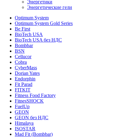
Энергетики
Энергетические гели
Optimum System
Optimum System Gold Series
Be First
BioTech USA
BioTech USA без НДС
Bombbar
BSN
Cellucor
Cobra
CyberMass
Dorian Yates
Endorphin
Fit Parad
FITKIT
Fitness Food Factory
FitnesSHOCK
FuelUp
GEON
GEON без НДС
Himalaya
ISOSTAR
Mad Fit (Bombbar)