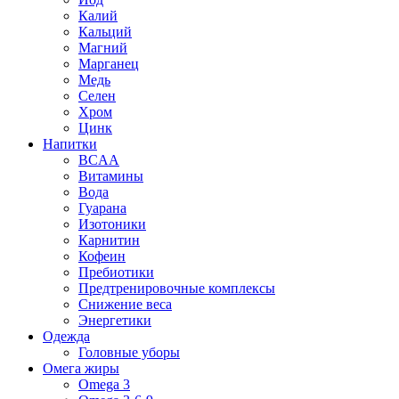
Калий
Кальций
Магний
Марганец
Медь
Селен
Хром
Цинк
Напитки
BCAA
Витамины
Вода
Гуарана
Изотоники
Карнитин
Кофеин
Пребиотики
Предтренировочные комплексы
Снижение веса
Энергетики
Одежда
Головные уборы
Омега жиры
Omega 3