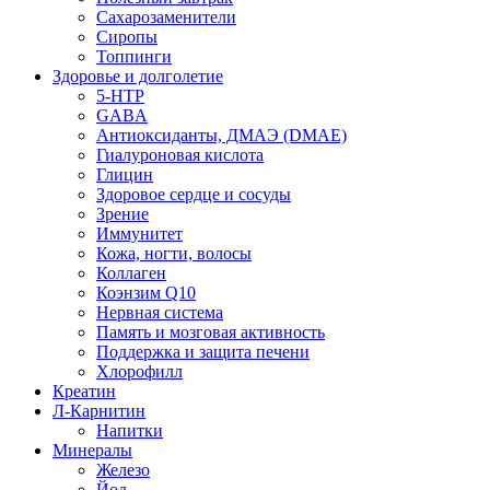
Сахарозаменители
Сиропы
Топпинги
Здоровье и долголетие
5-HTP
GABA
Антиоксиданты, ДМАЭ (DMAE)
Гиалуроновая кислота
Глицин
Здоровое сердце и сосуды
Зрение
Иммунитет
Кожа, ногти, волосы
Коллаген
Коэнзим Q10
Нервная система
Память и мозговая активность
Поддержка и защита печени
Хлорофилл
Креатин
Л-Карнитин
Напитки
Минералы
Железо
Йод