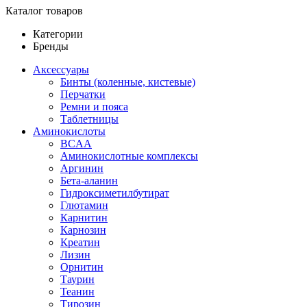
Каталог товаров
Категории
Бренды
Аксессуары
Бинты (коленные, кистевые)
Перчатки
Ремни и пояса
Таблетницы
Аминокислоты
BCAA
Аминокислотные комплексы
Аргинин
Бета-аланин
Гидроксиметилбутират
Глютамин
Карнитин
Карнозин
Креатин
Лизин
Орнитин
Таурин
Теанин
Тирозин