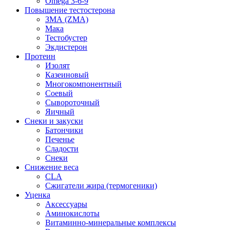
Omega 3-6-9
Повышение тестостерона
ЗМА (ZMA)
Мака
Тестобустер
Экдистерон
Протеин
Изолят
Казеиновый
Многокомпонентный
Соевый
Сывороточный
Яичный
Снеки и закуски
Батончики
Печенье
Сладости
Снеки
Снижение веса
CLA
Сжигатели жира (термогеники)
Уценка
Аксессуары
Аминокислоты
Витаминно-минеральные комплексы