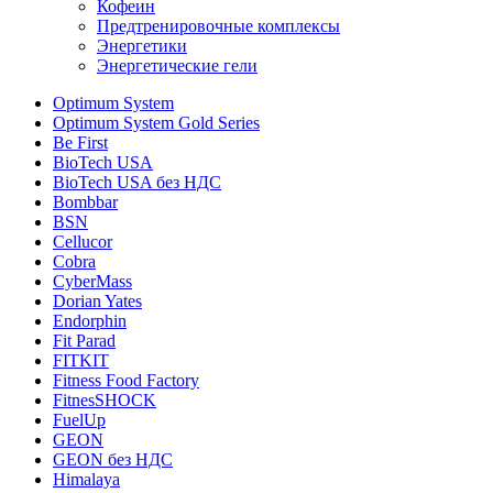
Кофеин
Предтренировочные комплексы
Энергетики
Энергетические гели
Optimum System
Optimum System Gold Series
Be First
BioTech USA
BioTech USA без НДС
Bombbar
BSN
Cellucor
Cobra
CyberMass
Dorian Yates
Endorphin
Fit Parad
FITKIT
Fitness Food Factory
FitnesSHOCK
FuelUp
GEON
GEON без НДС
Himalaya