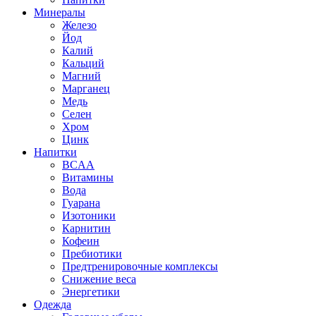
Минералы
Железо
Йод
Калий
Кальций
Магний
Марганец
Медь
Селен
Хром
Цинк
Напитки
BCAA
Витамины
Вода
Гуарана
Изотоники
Карнитин
Кофеин
Пребиотики
Предтренировочные комплексы
Снижение веса
Энергетики
Одежда