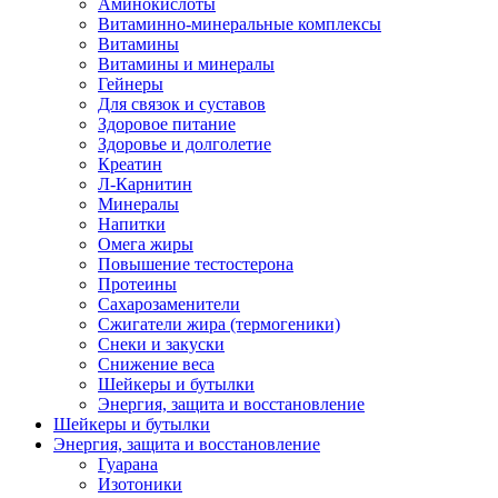
Аминокислоты
Витаминно-минеральные комплексы
Витамины
Витамины и минералы
Гейнеры
Для связок и суставов
Здоровое питание
Здоровье и долголетие
Креатин
Л-Карнитин
Минералы
Напитки
Омега жиры
Повышение тестостерона
Протеины
Сахарозаменители
Сжигатели жира (термогеники)
Снеки и закуски
Снижение веса
Шейкеры и бутылки
Энергия, защита и восстановление
Шейкеры и бутылки
Энергия, защита и восстановление
Гуарана
Изотоники