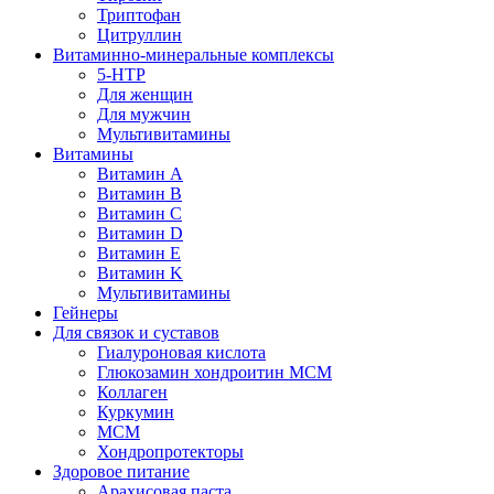
Триптофан
Цитруллин
Витаминно-минеральные комплексы
5-HTP
Для женщин
Для мужчин
Мультивитамины
Витамины
Витамин A
Витамин B
Витамин C
Витамин D
Витамин E
Витамин K
Мультивитамины
Гейнеры
Для связок и суставов
Гиалуроновая кислота
Глюкозамин хондроитин МСМ
Коллаген
Куркумин
МСМ
Хондропротекторы
Здоровое питание
Арахисовая паста