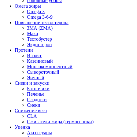
Головные уборы
Омега жиры
Omega 3
Omega 3-6-9
Повышение тестостерона
ЗМА (ZMA)
Мака
Тестобустер
Экдистерон
Протеин
Изолят
Казеиновый
Многокомпонентный
Сывороточный
Яичный
Снеки и закуски
Батончики
Печенье
Сладости
Снеки
Снижение веса
CLA
Сжигатели жира (термогеники)
Уценка
Аксессуары