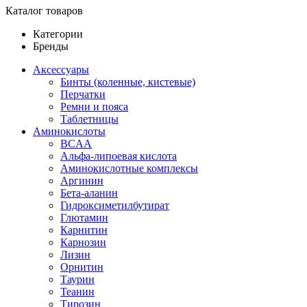
Каталог товаров
Категории
Бренды
Аксессуары
Бинты (коленные, кистевые)
Перчатки
Ремни и пояса
Таблетницы
Аминокислоты
BCAA
Альфа-липоевая кислота
Аминокислотные комплексы
Аргинин
Бета-аланин
Гидроксиметилбутират
Глютамин
Карнитин
Карнозин
Лизин
Орнитин
Таурин
Теанин
Тирозин