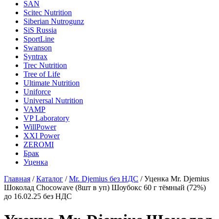
SAN
Scitec Nutrition
Siberian Nutrogunz
SiS Russia
SportLine
Swanson
Syntrax
Trec Nutrition
Tree of Life
Ultimate Nutrition
Uniforce
Universal Nutrition
VAMP
VP Laboratory
WillPower
XXI Power
ZEROMI
Брак
Уценка
Главная
/
Каталог
/
Mr. Djemius без НДС
/
Уценка Mr. Djemius
Шоколад Chocowave (8шт в уп) Шоубокс 60 г тёмный (72%)
до 16.02.25 без НДС