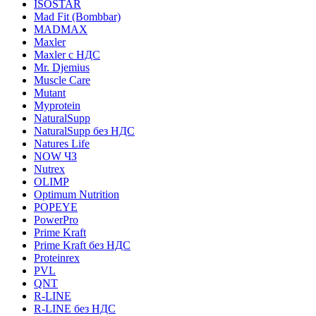
ISOSTAR
Mad Fit (Bombbar)
MADMAX
Maxler
Maxler с НДС
Mr. Djemius
Muscle Care
Mutant
Myprotein
NaturalSupp
NaturalSupp без НДС
Natures Life
NOW ЧЗ
Nutrex
OLIMP
Optimum Nutrition
POPEYE
PowerPro
Prime Kraft
Prime Kraft без НДС
Proteinrex
PVL
QNT
R-LINE
R-LINE без НДС