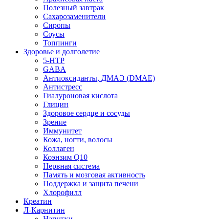
Полезный завтрак
Сахарозаменители
Сиропы
Соусы
Топпинги
Здоровье и долголетие
5-HTP
GABA
Антиоксиданты, ДМАЭ (DMAE)
Антистресс
Гиалуроновая кислота
Глицин
Здоровое сердце и сосуды
Зрение
Иммунитет
Кожа, ногти, волосы
Коллаген
Коэнзим Q10
Нервная система
Память и мозговая активность
Поддержка и защита печени
Хлорофилл
Креатин
Л-Карнитин
Напитки