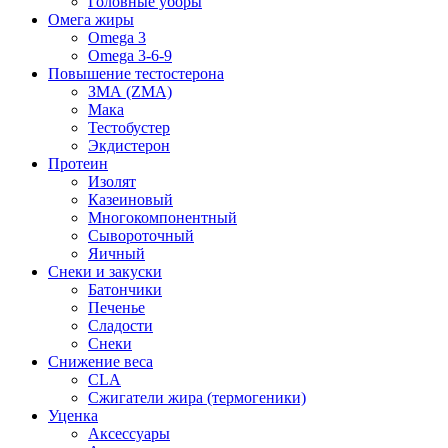
Головные уборы
Омега жиры
Omega 3
Omega 3-6-9
Повышение тестостерона
ЗМА (ZMA)
Мака
Тестобустер
Экдистерон
Протеин
Изолят
Казеиновый
Многокомпонентный
Сывороточный
Яичный
Снеки и закуски
Батончики
Печенье
Сладости
Снеки
Снижение веса
CLA
Сжигатели жира (термогеники)
Уценка
Аксессуары