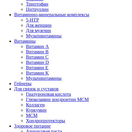
Триптофан
Цитруллин
Витаминно-минеральные комплексы
5-HTP
Для женщин
Для мужчин
Мультивитамины
Витамины
Витамин A
Витамин B
Витамин C
Витамин D
Витамин E
Витамин K
Мультивитамины
Гейнеры
Для связок и суставов
Гиалуроновая кислота
Глюкозамин хондроитин МСМ
Коллаген
Куркумин
МСМ
Хондропротекторы
Здоровое питание
Арахисовая паста