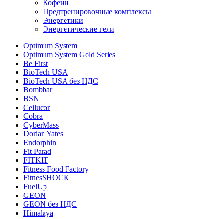
Кофеин
Предтренировочные комплексы
Энергетики
Энергетические гели
Optimum System
Optimum System Gold Series
Be First
BioTech USA
BioTech USA без НДС
Bombbar
BSN
Cellucor
Cobra
CyberMass
Dorian Yates
Endorphin
Fit Parad
FITKIT
Fitness Food Factory
FitnesSHOCK
FuelUp
GEON
GEON без НДС
Himalaya