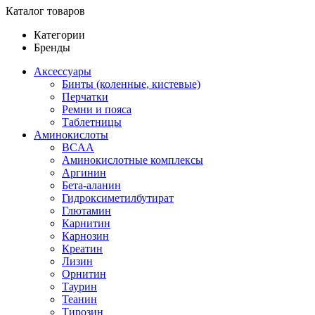
Каталог товаров
Категории
Бренды
Аксессуары
Бинты (коленные, кистевые)
Перчатки
Ремни и пояса
Таблетницы
Аминокислоты
BCAA
Аминокислотные комплексы
Аргинин
Бета-аланин
Гидроксиметилбутират
Глютамин
Карнитин
Карнозин
Креатин
Лизин
Орнитин
Таурин
Теанин
Тирозин