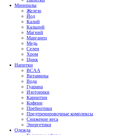
Минералы
Железо
Йод
Калий
Кальций
Магний
Марганец
Медь
Селен
Хром
Цинк
Напитки
BCAA
Витамины
Вода
Гуарана
Изотоники
Карнитин
Кофеин
Пребиотики
Предтренировочные комплексы
Снижение веса
Энергетики
Одежда