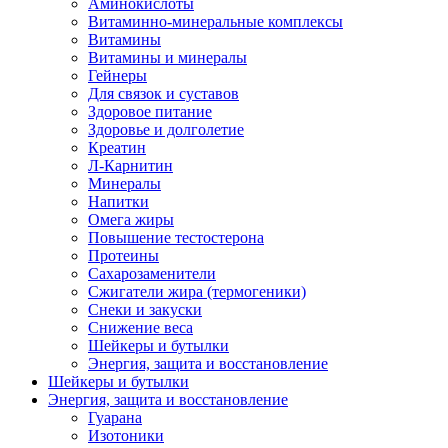
Аминокислоты
Витаминно-минеральные комплексы
Витамины
Витамины и минералы
Гейнеры
Для связок и суставов
Здоровое питание
Здоровье и долголетие
Креатин
Л-Карнитин
Минералы
Напитки
Омега жиры
Повышение тестостерона
Протеины
Сахарозаменители
Сжигатели жира (термогеники)
Снеки и закуски
Снижение веса
Шейкеры и бутылки
Энергия, защита и восстановление
Шейкеры и бутылки
Энергия, защита и восстановление
Гуарана
Изотоники