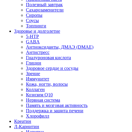
Полезный завтрак
Сахарозаменители
Сиропы
Соусы
Топпинги
Здоровье и долголетие
5-HTP
GABA
Антиоксиданты, ДМАЭ (DMAE)
Антистресс
Гиалуроновая кислота
Глицин
Здоровое сердце и сосуды
Зрение
Иммунитет
Кожа, ногти, волосы
Коллаген
Коэнзим Q10
Нервная система
Память и мозговая активность
Поддержка и защита печени
Хлорофилл
Креатин
Л-Карнитин
Напитки