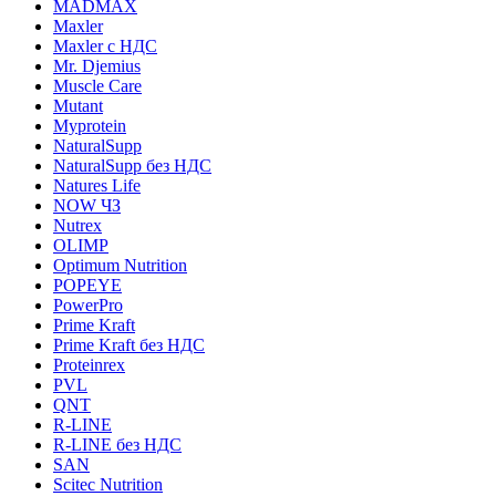
MADMAX
Maxler
Maxler с НДС
Mr. Djemius
Muscle Care
Mutant
Myprotein
NaturalSupp
NaturalSupp без НДС
Natures Life
NOW ЧЗ
Nutrex
OLIMP
Optimum Nutrition
POPEYE
PowerPro
Prime Kraft
Prime Kraft без НДС
Proteinrex
PVL
QNT
R-LINE
R-LINE без НДС
SAN
Scitec Nutrition