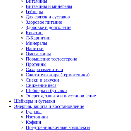
Витамины
Витамины и минералы
Гейнеры
Для связок и суставов
Здоровое питание
Здоровье и долголетие
Креатин
Л-Карнитин
Минералы
Напитки
Омега жиры
Повышение тестостерона
Протеины
Сахарозаменители
Сжигатели жира (термогеники)
Снеки и закуски
Снижение веса
Шейкеры и бутылки
Энергия, защита и восстановление
Шейкеры и бутылки
Энергия, защита и восстановление
Гуарана
Изотоники
Кофеин
Предтренировочные комплексы