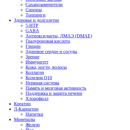
Сахарозаменители
Сиропы
Топпинги
Здоровье и долголетие
5-HTP
GABA
Антиоксиданты, ДМАЭ (DMAE)
Гиалуроновая кислота
Глицин
Здоровое сердце и сосуды
Зрение
Иммунитет
Кожа, ногти, волосы
Коллаген
Коэнзим Q10
Нервная система
Память и мозговая активность
Поддержка и защита печени
Хлорофилл
Креатин
Л-Карнитин
Напитки
Минералы
Железо
Йод