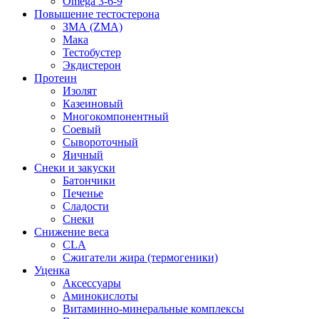
Omega 3-6-9
Повышение тестостерона
ЗМА (ZMA)
Мака
Тестобустер
Экдистерон
Протеин
Изолят
Казеиновый
Многокомпонентный
Соевый
Сывороточный
Яичный
Снеки и закуски
Батончики
Печенье
Сладости
Снеки
Снижение веса
CLA
Сжигатели жира (термогеники)
Уценка
Аксессуары
Аминокислоты
Витаминно-минеральные комплексы