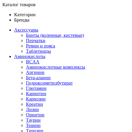
Каталог товаров
Категории
Бренды
Аксессуары
Бинты (коленные, кистевые)
Перчатки
Ремни и пояса
Таблетницы
Аминокислоты
BCAA
Аминокислотные комплексы
Аргинин
Бета-аланин
Гидроксиметилбутират
Глютамин
Карнитин
Карнозин
Креатин
Лизин
Орнитин
Таурин
Теанин
Тирозин