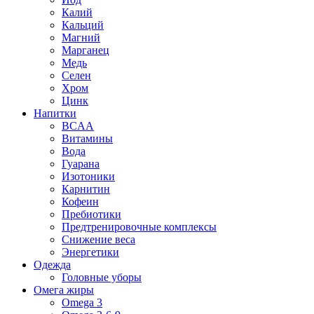
Калий
Кальций
Магний
Марганец
Медь
Селен
Хром
Цинк
Напитки
BCAA
Витамины
Вода
Гуарана
Изотоники
Карнитин
Кофеин
Пребиотики
Предтренировочные комплексы
Снижение веса
Энергетики
Одежда
Головные уборы
Омега жиры
Omega 3