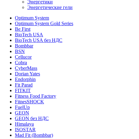
Энергетики
Энергетические гели
Optimum System
Optimum System Gold Series
Be First
BioTech USA
BioTech USA без НДС
Bombbar
BSN
Cellucor
Cobra
CyberMass
Dorian Yates
Endorphin
Fit Parad
FITKIT
Fitness Food Factory
FitnesSHOCK
FuelUp
GEON
GEON без НДС
Himalaya
ISOSTAR
Mad Fit (Bombbar)