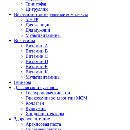
Триптофан
Цитруллин
Витаминно-минеральные комплексы
5-HTP
Для женщин
Для мужчин
Мультивитамины
Витамины
Витамин A
Витамин B
Витамин C
Витамин D
Витамин E
Витамин K
Мультивитамины
Гейнеры
Для связок и суставов
Гиалуроновая кислота
Глюкозамин хондроитин МСМ
Коллаген
Куркумин
Хондропротекторы
Здоровое питание
Арахисовая паста
Полезный завтрак