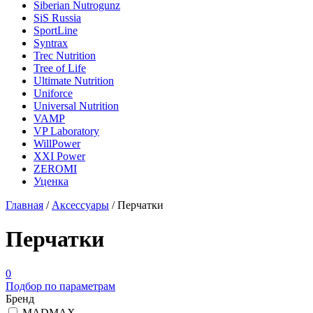
Siberian Nutrogunz
SiS Russia
SportLine
Syntrax
Trec Nutrition
Tree of Life
Ultimate Nutrition
Uniforce
Universal Nutrition
VAMP
VP Laboratory
WillPower
XXI Power
ZEROMI
Уценка
Главная
/
Аксессуары
/
Перчатки
Перчатки
0
Подбор по параметрам
Бренд
MADMAX