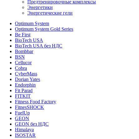
Предтренировочные комплексы
Энергетики
Энергетические гели
Optimum System
Optimum System Gold Series
Be First
BioTech USA
BioTech USA без НДС
Bombbar
BSN
Cellucor
Cobra
CyberMass
Dorian Yates
Endorphin
Fit Parad
FITKIT
Fitness Food Factory
FitnesSHOCK
FuelUp
GEON
GEON без НДС
Himalaya
ISOSTAR