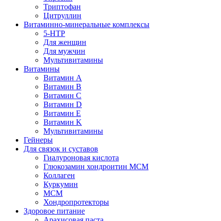
Триптофан
Цитруллин
Витаминно-минеральные комплексы
5-HTP
Для женщин
Для мужчин
Мультивитамины
Витамины
Витамин A
Витамин B
Витамин C
Витамин D
Витамин E
Витамин K
Мультивитамины
Гейнеры
Для связок и суставов
Гиалуроновая кислота
Глюкозамин хондроитин МСМ
Коллаген
Куркумин
МСМ
Хондропротекторы
Здоровое питание
Арахисовая паста