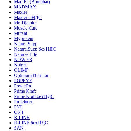
Mad Fit (Bombbar)
MADMAX
Maxler
Maxler с НДС
Mr. Djemius
Muscle Care
Mutant
Myprotein
NaturalSupp
NaturalSupp без НДС
Natures Life
NOW ЧЗ
Nutrex
OLIMP
Optimum Nutrition
POPEYE
PowerPro
Prime Kraft
Prime Kraft без НДС
Proteinrex
PVL
QNT
R-LINE
R-LINE без НДС
SAN