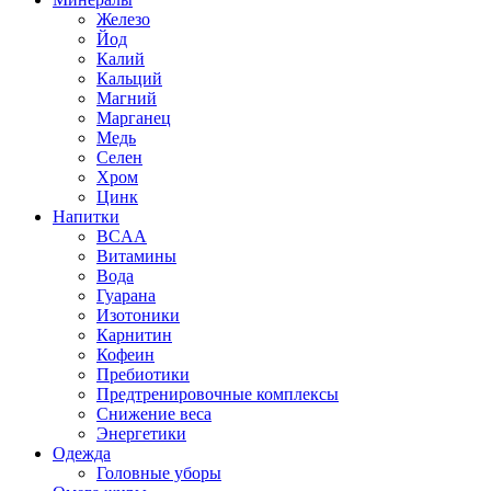
Железо
Йод
Калий
Кальций
Магний
Марганец
Медь
Селен
Хром
Цинк
Напитки
BCAA
Витамины
Вода
Гуарана
Изотоники
Карнитин
Кофеин
Пребиотики
Предтренировочные комплексы
Снижение веса
Энергетики
Одежда
Головные уборы