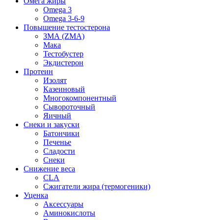
Омега жиры
Omega 3
Omega 3-6-9
Повышение тестостерона
ЗМА (ZMA)
Мака
Тестобустер
Экдистерон
Протеин
Изолят
Казеиновый
Многокомпонентный
Сывороточный
Яичный
Снеки и закуски
Батончики
Печенье
Сладости
Снеки
Снижение веса
CLA
Сжигатели жира (термогеники)
Уценка
Аксессуары
Аминокислоты