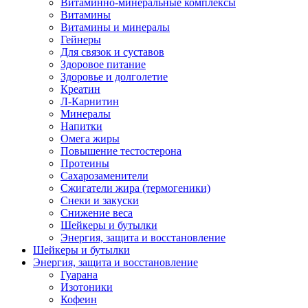
Витаминно-минеральные комплексы
Витамины
Витамины и минералы
Гейнеры
Для связок и суставов
Здоровое питание
Здоровье и долголетие
Креатин
Л-Карнитин
Минералы
Напитки
Омега жиры
Повышение тестостерона
Протеины
Сахарозаменители
Сжигатели жира (термогеники)
Снеки и закуски
Снижение веса
Шейкеры и бутылки
Энергия, защита и восстановление
Шейкеры и бутылки
Энергия, защита и восстановление
Гуарана
Изотоники
Кофеин