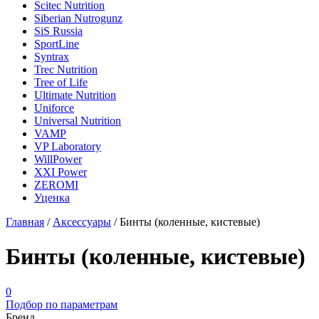
Scitec Nutrition
Siberian Nutrogunz
SiS Russia
SportLine
Syntrax
Trec Nutrition
Tree of Life
Ultimate Nutrition
Uniforce
Universal Nutrition
VAMP
VP Laboratory
WillPower
XXI Power
ZEROMI
Уценка
Главная
/
Аксессуары
/
Бинты (коленные, кистевые)
Бинты (коленные, кистевые)
0
Подбор по параметрам
Бренд