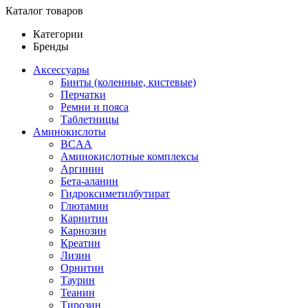
Каталог товаров
Категории
Бренды
Аксессуары
Бинты (коленные, кистевые)
Перчатки
Ремни и пояса
Таблетницы
Аминокислоты
BCAA
Аминокислотные комплексы
Аргинин
Бета-аланин
Гидроксиметилбутират
Глютамин
Карнитин
Карнозин
Креатин
Лизин
Орнитин
Таурин
Теанин
Тирозин