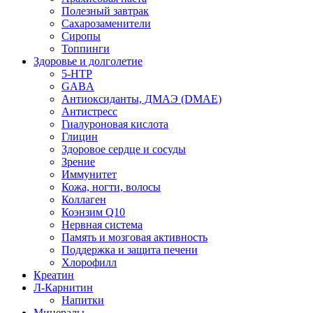
Полезный завтрак
Сахарозаменители
Сиропы
Топпинги
Здоровье и долголетие
5-HTP
GABA
Антиоксиданты, ДМАЭ (DMAE)
Антистресс
Гиалуроновая кислота
Глицин
Здоровое сердце и сосуды
Зрение
Иммунитет
Кожа, ногти, волосы
Коллаген
Коэнзим Q10
Нервная система
Память и мозговая активность
Поддержка и защита печени
Хлорофилл
Креатин
Л-Карнитин
Напитки
Минералы