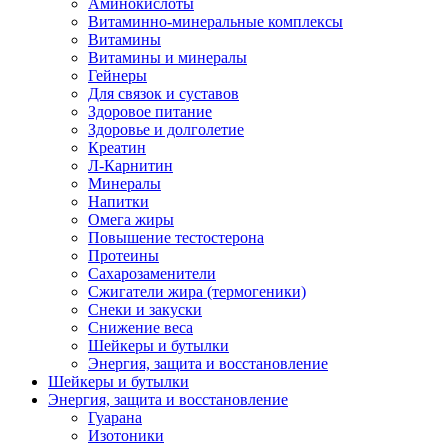
Аминокислоты
Витаминно-минеральные комплексы
Витамины
Витамины и минералы
Гейнеры
Для связок и суставов
Здоровое питание
Здоровье и долголетие
Креатин
Л-Карнитин
Минералы
Напитки
Омега жиры
Повышение тестостерона
Протеины
Сахарозаменители
Сжигатели жира (термогеники)
Снеки и закуски
Снижение веса
Шейкеры и бутылки
Энергия, защита и восстановление
Шейкеры и бутылки
Энергия, защита и восстановление
Гуарана
Изотоники