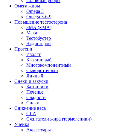
Головные уборы
Омега жиры
Omega 3
Omega 3-6-9
Повышение тестостерона
ЗМА (ZMA)
Мака
Тестобустер
Экдистерон
Протеин
Изолят
Казеиновый
Многокомпонентный
Сывороточный
Яичный
Снеки и закуски
Батончики
Печенье
Сладости
Снеки
Снижение веса
CLA
Сжигатели жира (термогеники)
Уценка
Аксессуары