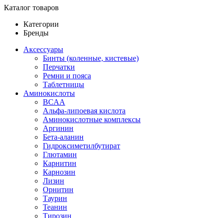
Каталог товаров
Категории
Бренды
Аксессуары
Бинты (коленные, кистевые)
Перчатки
Ремни и пояса
Таблетницы
Аминокислоты
BCAA
Альфа-липоевая кислота
Аминокислотные комплексы
Аргинин
Бета-аланин
Гидроксиметилбутират
Глютамин
Карнитин
Карнозин
Лизин
Орнитин
Таурин
Теанин
Тирозин