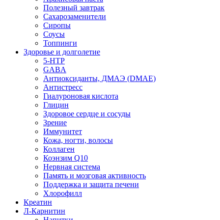
Полезный завтрак
Сахарозаменители
Сиропы
Соусы
Топпинги
Здоровье и долголетие
5-HTP
GABA
Антиоксиданты, ДМАЭ (DMAE)
Антистресс
Гиалуроновая кислота
Глицин
Здоровое сердце и сосуды
Зрение
Иммунитет
Кожа, ногти, волосы
Коллаген
Коэнзим Q10
Нервная система
Память и мозговая активность
Поддержка и защита печени
Хлорофилл
Креатин
Л-Карнитин
Напитки