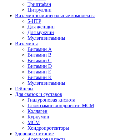
Триптофан
Цитруллин
Витаминно-минеральные комплексы
5-HTP
Для женщин
Для мужчин
Мультивитамины
Витамины
Витамин A
Витамин B
Витамин C
Витамин D
Витамин E
Витамин K
Мультивитамины
Гейнеры
Для связок и суставов
Гиалуроновая кислота
Глюкозамин хондроитин МСМ
Коллаген
Куркумин
МСМ
Хондропротекторы
Здоровое питание
Арахисовая паста