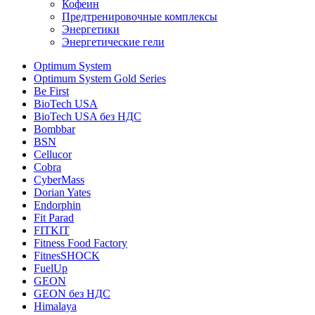
Кофеин
Предтренировочные комплексы
Энергетики
Энергетические гели
Optimum System
Optimum System Gold Series
Be First
BioTech USA
BioTech USA без НДС
Bombbar
BSN
Cellucor
Cobra
CyberMass
Dorian Yates
Endorphin
Fit Parad
FITKIT
Fitness Food Factory
FitnesSHOCK
FuelUp
GEON
GEON без НДС
Himalaya