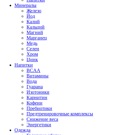
Минералы
Железо
Йод
Калий
Кальций
Магний
Марганец
Медь
Селен
Хром
Цинк
Напитки
BCAA
Витамины
Вода
Гуарана
Изотоники
Карнитин
Кофеин
Пребиотики
Предтренировочные комплексы
Снижение веса
Энергетики
Одежда