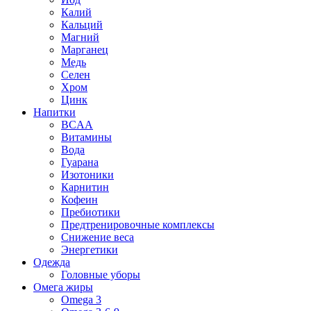
Калий
Кальций
Магний
Марганец
Медь
Селен
Хром
Цинк
Напитки
BCAA
Витамины
Вода
Гуарана
Изотоники
Карнитин
Кофеин
Пребиотики
Предтренировочные комплексы
Снижение веса
Энергетики
Одежда
Головные уборы
Омега жиры
Omega 3