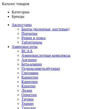
Каталог товаров
Категории
Бренды
Аксессуары
Бинты (коленные, кистевые)
Перчатки
Ремни и пояса
Таблетницы
Аминокислоты
BCAA
Аминокислотные комплексы
Аргинин
Бета-аланин
Гидроксиметилбутират
Глютамин
Карнитин
Карнозин
Креатин
Лизин
Орнитин
Таурин
Теанин
Тирозин