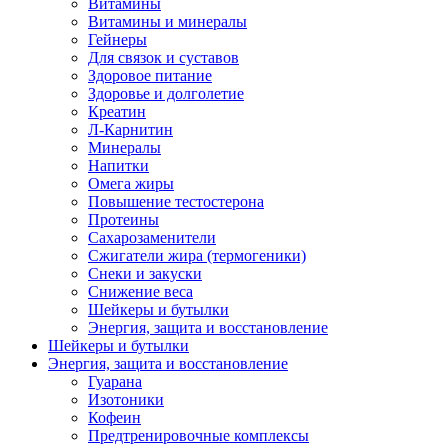
Витамины
Витамины и минералы
Гейнеры
Для связок и суставов
Здоровое питание
Здоровье и долголетие
Креатин
Л-Карнитин
Минералы
Напитки
Омега жиры
Повышение тестостерона
Протеины
Сахарозаменители
Сжигатели жира (термогеники)
Снеки и закуски
Снижение веса
Шейкеры и бутылки
Энергия, защита и восстановление
Шейкеры и бутылки
Энергия, защита и восстановление
Гуарана
Изотоники
Кофеин
Предтренировочные комплексы