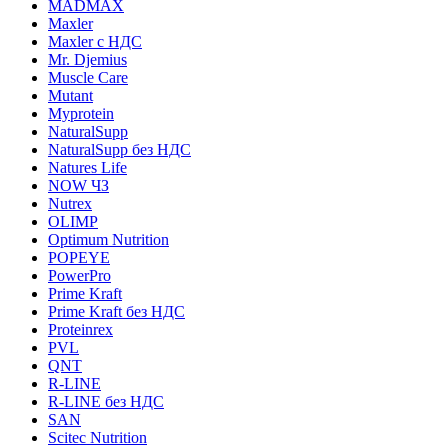
MADMAX
Maxler
Maxler с НДС
Mr. Djemius
Muscle Care
Mutant
Myprotein
NaturalSupp
NaturalSupp без НДС
Natures Life
NOW ЧЗ
Nutrex
OLIMP
Optimum Nutrition
POPEYE
PowerPro
Prime Kraft
Prime Kraft без НДС
Proteinrex
PVL
QNT
R-LINE
R-LINE без НДС
SAN
Scitec Nutrition