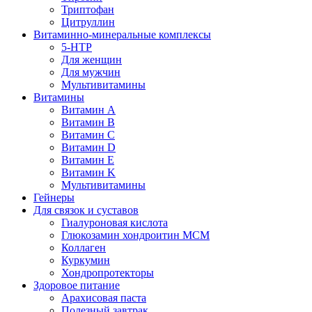
Триптофан
Цитруллин
Витаминно-минеральные комплексы
5-HTP
Для женщин
Для мужчин
Мультивитамины
Витамины
Витамин A
Витамин B
Витамин C
Витамин D
Витамин E
Витамин K
Мультивитамины
Гейнеры
Для связок и суставов
Гиалуроновая кислота
Глюкозамин хондроитин МСМ
Коллаген
Куркумин
Хондропротекторы
Здоровое питание
Арахисовая паста
Полезный завтрак