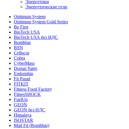
Энергетики
Энергетические гели
Optimum System
Optimum System Gold Series
Be First
BioTech USA
BioTech USA без НДС
Bombbar
BSN
Cellucor
Cobra
CyberMass
Dorian Yates
Endorphin
Fit Parad
FITKIT
Fitness Food Factory
FitnesSHOCK
FuelUp
GEON
GEON без НДС
Himalaya
ISOSTAR
Mad Fit (Bombbar)