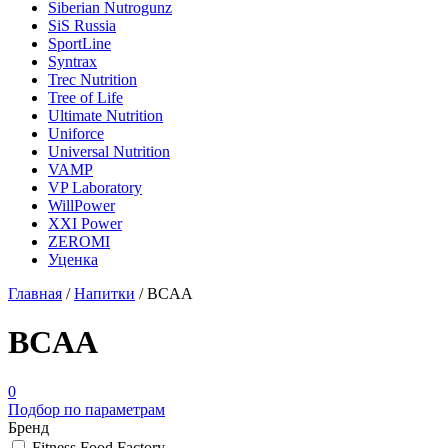
Siberian Nutrogunz
SiS Russia
SportLine
Syntrax
Trec Nutrition
Tree of Life
Ultimate Nutrition
Uniforce
Universal Nutrition
VAMP
VP Laboratory
WillPower
XXI Power
ZEROMI
Уценка
Главная
/
Напитки
/
BCAA
BCAA
0
Подбор по параметрам
Бренд
Fitness Food Factory