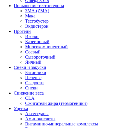
Omega 3-6-9
Повышение тестостерона
ЗМА (ZMA)
Мака
Тестобустер
Экдистерон
Протеин
Изолят
Казеиновый
Многокомпонентный
Соевый
Сывороточный
Яичный
Снеки и закуски
Батончики
Печенье
Сладости
Снеки
Снижение веса
CLA
Сжигатели жира (термогеники)
Уценка
Аксессуары
Аминокислоты
Витаминно-минеральные комплексы