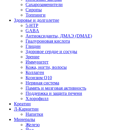
Сахарозаменители
Сиропы
Топпинги
Здоровье и долголетие
5-HTP
GABA
Антиоксиданты, ДМАЭ (DMAE)
Гиалуроновая кислота
Глицин
Здоровое сердце и сосуды
Зрение
Иммунитет
Кожа, ногти, волосы
Коллаген
Коэнзим Q10
Нервная система
Память и мозговая активность
Поддержка и защита печени
Хлорофилл
Креатин
Л-Карнитин
Напитки
Минералы
Железо
Йод