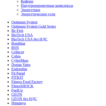
Кофеин
Предтренировочные комплексы
Энергетики
Энергетические гели
Optimum System
Optimum System Gold Series
Be First
BioTech USA
BioTech USA без НДС
Bombbar
BSN
Cellucor
Cobra
CyberMass
Dorian Yates
Endorphin
Fit Parad
FITKIT
Fitness Food Factory
FitnesSHOCK
FuelUp
GEON
GEON без НДС
Himalaya