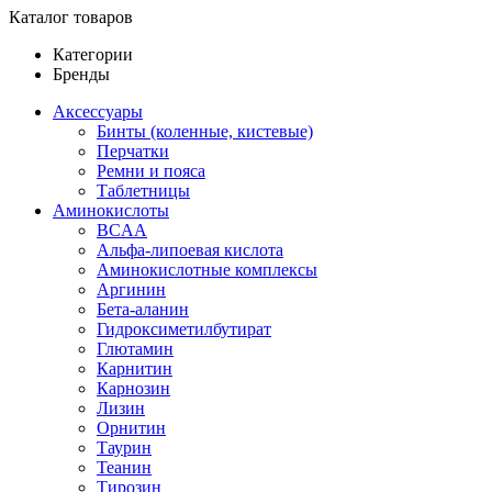
Каталог товаров
Категории
Бренды
Аксессуары
Бинты (коленные, кистевые)
Перчатки
Ремни и пояса
Таблетницы
Аминокислоты
BCAA
Альфа-липоевая кислота
Аминокислотные комплексы
Аргинин
Бета-аланин
Гидроксиметилбутират
Глютамин
Карнитин
Карнозин
Лизин
Орнитин
Таурин
Теанин
Тирозин