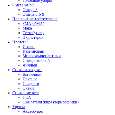
Головные уборы
Омега жиры
Omega 3
Omega 3-6-9
Повышение тестостерона
ЗМА (ZMA)
Мака
Тестобустер
Экдистерон
Протеин
Изолят
Казеиновый
Многокомпонентный
Сывороточный
Яичный
Снеки и закуски
Батончики
Печенье
Сладости
Снеки
Снижение веса
CLA
Сжигатели жира (термогеники)
Уценка
Аксессуары