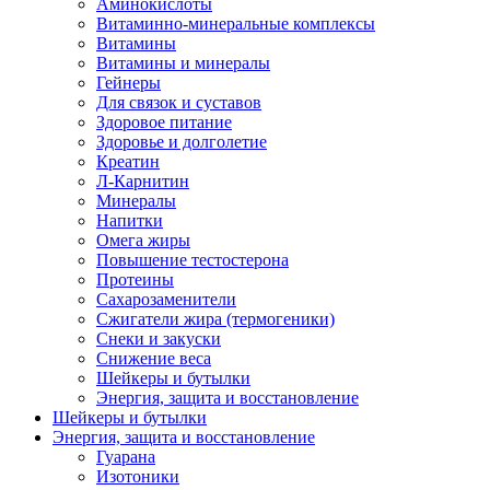
Аминокислоты
Витаминно-минеральные комплексы
Витамины
Витамины и минералы
Гейнеры
Для связок и суставов
Здоровое питание
Здоровье и долголетие
Креатин
Л-Карнитин
Минералы
Напитки
Омега жиры
Повышение тестостерона
Протеины
Сахарозаменители
Сжигатели жира (термогеники)
Снеки и закуски
Снижение веса
Шейкеры и бутылки
Энергия, защита и восстановление
Шейкеры и бутылки
Энергия, защита и восстановление
Гуарана
Изотоники