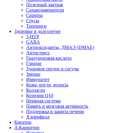
Полезный завтрак
Сахарозаменители
Сиропы
Соусы
Топпинги
Здоровье и долголетие
5-HTP
GABA
Антиоксиданты, ДМАЭ (DMAE)
Антистресс
Гиалуроновая кислота
Глицин
Здоровое сердце и сосуды
Зрение
Иммунитет
Кожа, ногти, волосы
Коллаген
Коэнзим Q10
Нервная система
Память и мозговая активность
Поддержка и защита печени
Хлорофилл
Креатин
Л-Карнитин
Напитки