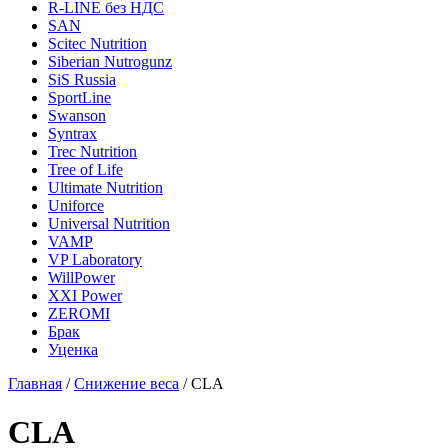
R-LINE без НДС
SAN
Scitec Nutrition
Siberian Nutrogunz
SiS Russia
SportLine
Swanson
Syntrax
Trec Nutrition
Tree of Life
Ultimate Nutrition
Uniforce
Universal Nutrition
VAMP
VP Laboratory
WillPower
XXI Power
ZEROMI
Брак
Уценка
Главная
/
Снижение веса
/
CLA
CLA