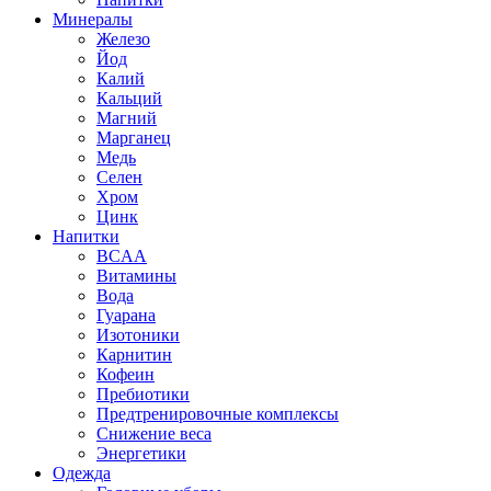
Минералы
Железо
Йод
Калий
Кальций
Магний
Марганец
Медь
Селен
Хром
Цинк
Напитки
BCAA
Витамины
Вода
Гуарана
Изотоники
Карнитин
Кофеин
Пребиотики
Предтренировочные комплексы
Снижение веса
Энергетики
Одежда