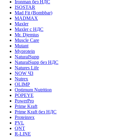
Ironman без НДС
ISOSTAR
Mad Fit (Bombbar)
MADMAX
Maxler
Maxler с НДС
Mr. Djemius
Muscle Care
Mutant
Myprotein
NaturalSupp
NaturalSupp без НДС
Natures Life
NOW ЧЗ
Nutrex
OLIMP
Optimum Nutrition
POPEYE
PowerPro
Prime Kraft
Prime Kraft без НДС
Proteinrex
PVL
QNT
R-LINE