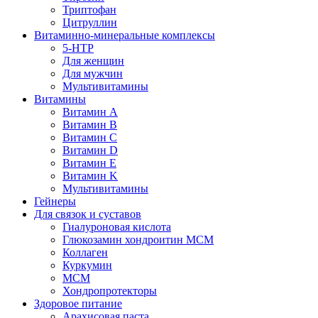
Триптофан
Цитруллин
Витаминно-минеральные комплексы
5-HTP
Для женщин
Для мужчин
Мультивитамины
Витамины
Витамин A
Витамин B
Витамин C
Витамин D
Витамин E
Витамин K
Мультивитамины
Гейнеры
Для связок и суставов
Гиалуроновая кислота
Глюкозамин хондроитин МСМ
Коллаген
Куркумин
МСМ
Хондропротекторы
Здоровое питание
Арахисовая паста