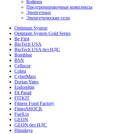
Кофеин
Предтренировочные комплексы
Энергетики
Энергетические гели
Optimum System
Optimum System Gold Series
Be First
BioTech USA
BioTech USA без НДС
Bombbar
BSN
Cellucor
Cobra
CyberMass
Dorian Yates
Endorphin
Fit Parad
FITKIT
Fitness Food Factory
FitnesSHOCK
FuelUp
GEON
GEON без НДС
Himalaya