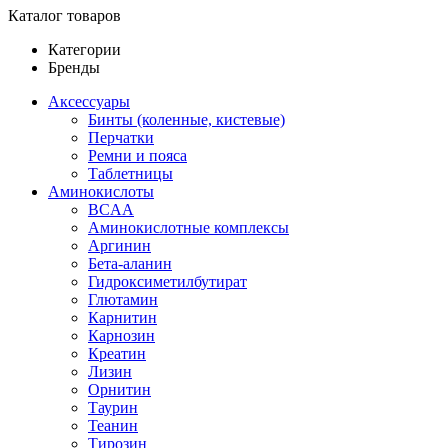
Каталог товаров
Категории
Бренды
Аксессуары
Бинты (коленные, кистевые)
Перчатки
Ремни и пояса
Таблетницы
Аминокислоты
BCAA
Аминокислотные комплексы
Аргинин
Бета-аланин
Гидроксиметилбутират
Глютамин
Карнитин
Карнозин
Креатин
Лизин
Орнитин
Таурин
Теанин
Тирозин