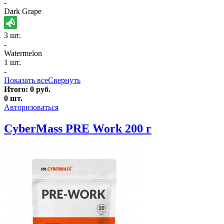
-
Dark Grape
3 шт.
-
Watermelon
1 шт.
-
Показать все
Свернуть
Итого:
0
руб.
0
шт.
Авторизоваться
CyberMass PRE Work 200 г