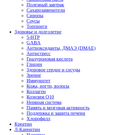
Полезный завтрак
Сахарозаменители
Сиропы
Соусы
Топпинги
Здоровье и долголетие
5-HTP
GABA
Антиоксиданты, ДМАЭ (DMAE)
Антистресс
Гиалуроновая кислота
Глицин
Здоровое сердце и сосуды
Зрение
Иммунитет
Кожа, ногти, волосы
Коллаген
Коэнзим Q10
Нервная система
Память и мозговая активность
Поддержка и защита печени
Хлорофилл
Креатин
Л-Карнитин
Напитки