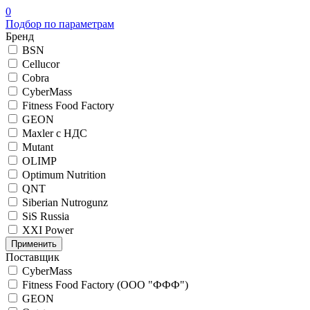
0
Подбор по параметрам
Бренд
BSN
Cellucor
Cobra
CyberMass
Fitness Food Factory
GEON
Maxler с НДС
Mutant
OLIMP
Optimum Nutrition
QNT
Siberian Nutrogunz
SiS Russia
XXI Power
Поставщик
CyberMass
Fitness Food Factory (ООО "ФФФ")
GEON