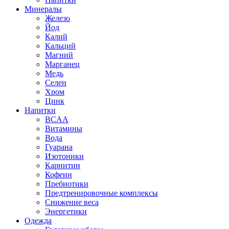
Минералы
Железо
Йод
Калий
Кальций
Магний
Марганец
Медь
Селен
Хром
Цинк
Напитки
BCAA
Витамины
Вода
Гуарана
Изотоники
Карнитин
Кофеин
Пребиотики
Предтренировочные комплексы
Снижение веса
Энергетики
Одежда