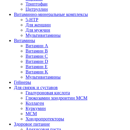
Триптофан
Цитруллин
Витаминно-минеральные комплексы
5-HTP
Для женщин
Для мужчин
Мультивитамины
Витамины
Витамин A
Витамин B
Витамин C
Витамин D
Витамин E
Витамин K
Мультивитамины
Гейнеры
Для связок и суставов
Гиалуроновая кислота
Глюкозамин хондроитин МСМ
Коллаген
Куркумин
МСМ
Хондропротекторы
Здоровое питание
Арахисовая паста