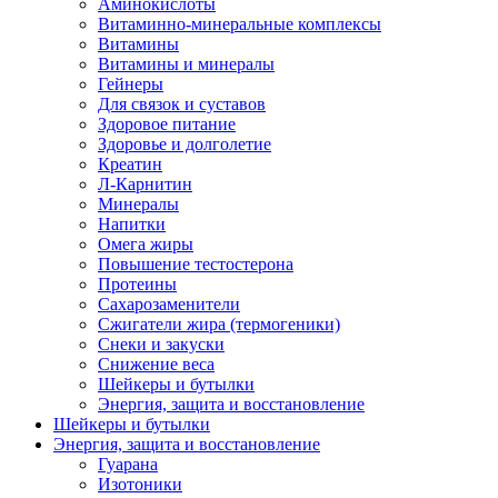
Аминокислоты
Витаминно-минеральные комплексы
Витамины
Витамины и минералы
Гейнеры
Для связок и суставов
Здоровое питание
Здоровье и долголетие
Креатин
Л-Карнитин
Минералы
Напитки
Омега жиры
Повышение тестостерона
Протеины
Сахарозаменители
Сжигатели жира (термогеники)
Снеки и закуски
Снижение веса
Шейкеры и бутылки
Энергия, защита и восстановление
Шейкеры и бутылки
Энергия, защита и восстановление
Гуарана
Изотоники