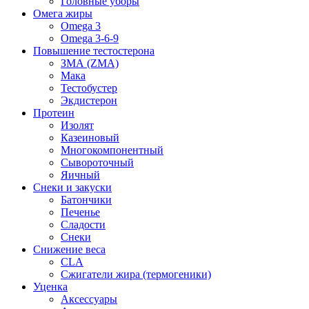
Головные уборы
Омега жиры
Omega 3
Omega 3-6-9
Повышение тестостерона
ЗМА (ZMA)
Мака
Тестобустер
Экдистерон
Протеин
Изолят
Казеиновый
Многокомпонентный
Сывороточный
Яичный
Снеки и закуски
Батончики
Печенье
Сладости
Снеки
Снижение веса
CLA
Сжигатели жира (термогеники)
Уценка
Аксессуары