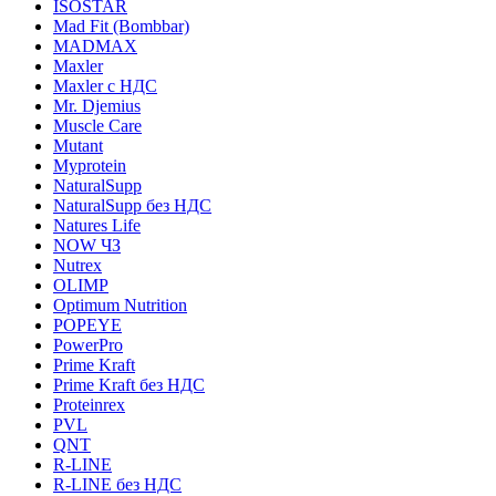
ISOSTAR
Mad Fit (Bombbar)
MADMAX
Maxler
Maxler с НДС
Mr. Djemius
Muscle Care
Mutant
Myprotein
NaturalSupp
NaturalSupp без НДС
Natures Life
NOW ЧЗ
Nutrex
OLIMP
Optimum Nutrition
POPEYE
PowerPro
Prime Kraft
Prime Kraft без НДС
Proteinrex
PVL
QNT
R-LINE
R-LINE без НДС