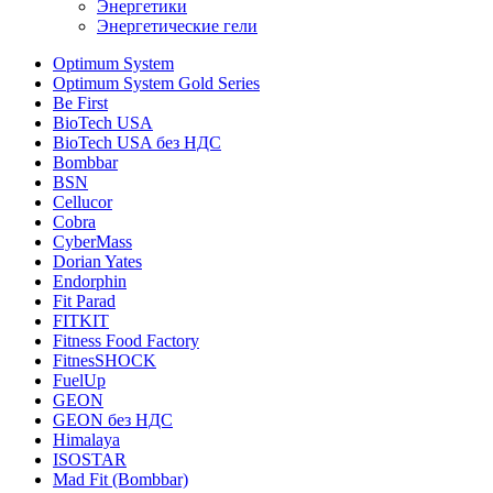
Энергетики
Энергетические гели
Optimum System
Optimum System Gold Series
Be First
BioTech USA
BioTech USA без НДС
Bombbar
BSN
Cellucor
Cobra
CyberMass
Dorian Yates
Endorphin
Fit Parad
FITKIT
Fitness Food Factory
FitnesSHOCK
FuelUp
GEON
GEON без НДС
Himalaya
ISOSTAR
Mad Fit (Bombbar)