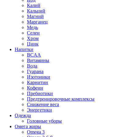
Калий
Кальций
Магний
Марганец
Медь
Селен
Хром
Цинк
Напитки
BCAA
Витамины
Вода
Гуарана
Изотоники
Карнитин
Кофеин
Пребиотики
Предтренировочные комплексы
Снижение веса
Энергетики
Одежда
Головные уборы
Омега жиры
Omega 3