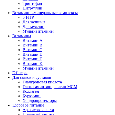
Триптофан
Цитруллин
Витаминно-минеральные комплексы
5-HTP
Для женщин
Для мужчин
Мультивитамины
Витамины
Витамин A
Витамин B
Витамин C
Витамин D
Витамин E
Витамин K
Мультивитамины
Гейнеры
Для связок и суставов
Гиалуроновая кислота
Глюкозамин хондроитин МСМ
Коллаген
Куркумин
Хондропротекторы
Здоровое питание
Арахисовая паста
Полезный завтрак