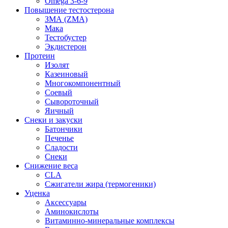
Omega 3-6-9
Повышение тестостерона
ЗМА (ZMA)
Мака
Тестобустер
Экдистерон
Протеин
Изолят
Казеиновый
Многокомпонентный
Соевый
Сывороточный
Яичный
Снеки и закуски
Батончики
Печенье
Сладости
Снеки
Снижение веса
CLA
Сжигатели жира (термогеники)
Уценка
Аксессуары
Аминокислоты
Витаминно-минеральные комплексы