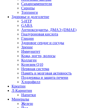
Сахарозаменители
Сиропы
Топпинги
Здоровье и долголетие
5-HTP
GABA
Антиоксиданты, ДМАЭ (DMAE)
Гиалуроновая кислота
Глицин
Здоровое сердце и сосуды
Зрение
Иммунитет
Кожа, ногти, волосы
Коллаген
Коэнзим Q10
Нервная система
Память и мозговая активность
Поддержка и защита печени
Хлорофилл
Креатин
Л-Карнитин
Напитки
Минералы
Железо
Йод