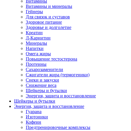
Витамины
Витамины и минералы
Гейнеры
Для связок и суставов
Здоровое питание
Здоровье и долголетие
Креатин
Л-Карнитин
Минералы
Напитки
Омега жиры
Повышение тестостерона
Протеины
Сахарозаменители
Сжигатели жира (термогеники)
Снеки и закуски
Снижение веса
Шейкеры и бутылки
Энергия, защита и восстановление
Шейкеры и бутылки
Энергия, защита и восстановление
Гуарана
Изотоники
Кофеин
Предтренировочные комплексы