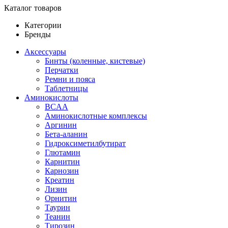
Каталог товаров
Категории
Бренды
Аксессуары
Бинты (коленные, кистевые)
Перчатки
Ремни и пояса
Таблетницы
Аминокислоты
BCAA
Аминокислотные комплексы
Аргинин
Бета-аланин
Гидроксиметилбутират
Глютамин
Карнитин
Карнозин
Креатин
Лизин
Орнитин
Таурин
Теанин
Тирозин