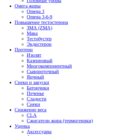
Головные уборы
Омега жиры
Omega 3
Omega 3-6-9
Повышение тестостерона
ЗМА (ZMA)
Мака
Тестобустер
Экдистерон
Протеин
Изолят
Казеиновый
Многокомпонентный
Сывороточный
Яичный
Снеки и закуски
Батончики
Печенье
Сладости
Снеки
Снижение веса
CLA
Сжигатели жира (термогеники)
Уценка
Аксессуары