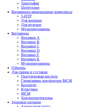
Триптофан
Цитруллин
Витаминно-минеральные комплексы
5-HTP
Для женщин
Для мужчин
Мультивитамины
Витамины
Витамин A
Витамин B
Витамин C
Витамин D
Витамин E
Витамин K
Мультивитамины
Гейнеры
Для связок и суставов
Гиалуроновая кислота
Глюкозамин хондроитин МСМ
Коллаген
Куркумин
МСМ
Хондропротекторы
Здоровое питание
Арахисовая паста