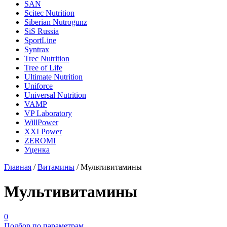
SAN
Scitec Nutrition
Siberian Nutrogunz
SiS Russia
SportLine
Syntrax
Trec Nutrition
Tree of Life
Ultimate Nutrition
Uniforce
Universal Nutrition
VAMP
VP Laboratory
WillPower
XXI Power
ZEROMI
Уценка
Главная
/
Витамины
/
Мультивитамины
Мультивитамины
0
Подбор по параметрам