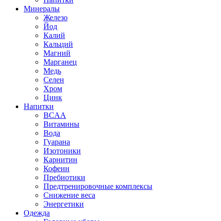
Минералы
Железо
Йод
Калий
Кальций
Магний
Марганец
Медь
Селен
Хром
Цинк
Напитки
BCAA
Витамины
Вода
Гуарана
Изотоники
Карнитин
Кофеин
Пребиотики
Предтренировочные комплексы
Снижение веса
Энергетики
Одежда