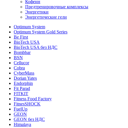
Кофеин
Предтренировочные комплексы
Энергетики
Энергетические гели
Optimum System
Optimum System Gold Series
Be First
BioTech USA
BioTech USA без НДС
Bombbar
BSN
Cellucor
Cobra
CyberMass
Dorian Yates
Endorphin
Fit Parad
FITKIT
Fitness Food Factory
FitnesSHOCK
FuelUp
GEON
GEON без НДС
Himalaya