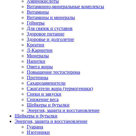
Аминокислоты
Витаминно-минеральные комплексы
Витамины
Витамины и минералы
Гейнеры
Для связок и суставов
Здоровое питание
Здоровье и долголетие
Креатин
Л-Карнитин
Минералы
Напитки
Омега жиры
Повышение тестостерона
Протеины
Сахарозаменители
Сжигатели жира (термогеники)
Снеки и закуски
Снижение веса
Шейкеры и бутылки
Энергия, защита и восстановление
Шейкеры и бутылки
Энергия, защита и восстановление
Гуарана
Изотоники