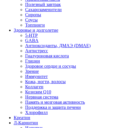
Полезный завтрак
Сахарозаменители
Сиропы
Соусы
Топпинги
Здоровье и долголетие
5-HTP
GABA
Антиоксиданты, ДМАЭ (DMAE)
Антистресс
Гиалуроновая кислота
Глицин
Здоровое сердце и сосуды
Зрение
Иммунитет
Кожа, ногти, волосы
Коллаген
Коэнзим Q10
Нервная система
Память и мозговая активность
Поддержка и защита печени
Хлорофилл
Креатин
Л-Карнитин
Напитки