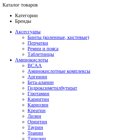
Каталог товаров
Категории
Бренды
Аксессуары
Бинты (коленные, кистевые)
Перчатки
Ремни и пояса
Таблетницы
Аминокислоты
BCAA
Аминокислотные комплексы
Аргинин
Бета-аланин
Гидроксиметилбутират
Глютамин
Карнитин
Карнозин
Креатин
Лизин
Орнитин
Таурин
Теанин
Тирозин