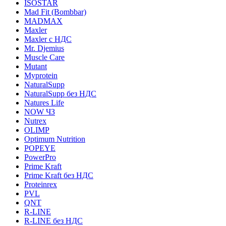
ISOSTAR
Mad Fit (Bombbar)
MADMAX
Maxler
Maxler с НДС
Mr. Djemius
Muscle Care
Mutant
Myprotein
NaturalSupp
NaturalSupp без НДС
Natures Life
NOW ЧЗ
Nutrex
OLIMP
Optimum Nutrition
POPEYE
PowerPro
Prime Kraft
Prime Kraft без НДС
Proteinrex
PVL
QNT
R-LINE
R-LINE без НДС