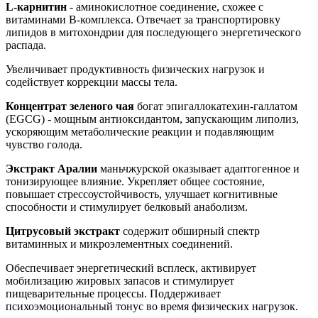
L-карнитин
- аминокислотное соединение, схожее с
витаминами B-комплекса. Отвечает за транспортировку
липидов в митохондрии для последующего энергетического
распада.
Увеличивает продуктивность физических нагрузок и
содействует коррекции массы тела.
Концентрат зеленого чая
богат эпигаллокатехин-галлатом
(EGCG) - мощным антиоксидантом, запускающим липолиз,
ускоряющим метаболические реакции и подавляющим
чувство голода.
Экстракт Аралии
маньчжурской оказывает адаптогенное и
тонизирующее влияние. Укрепляет общее состояние,
повышает стрессоустойчивость, улучшает когнитивные
способности и стимулирует белковый анаболизм.
Цитрусовый экстракт
содержит обширный спектр
витаминных и микроэлементных соединений.
Обеспечивает энергетический всплеск, активирует
мобилизацию жировых запасов и стимулирует
пищеварительные процессы. Поддерживает
психоэмоциональный тонус во время физических нагрузок.