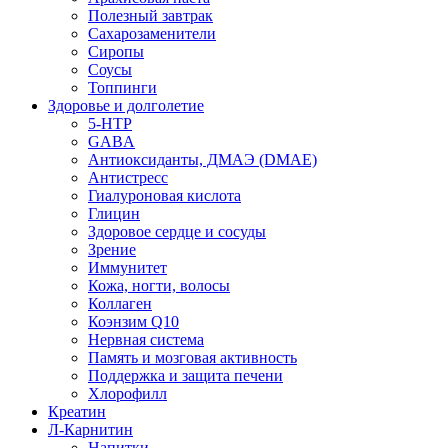
Полезный завтрак
Сахарозаменители
Сиропы
Соусы
Топпинги
Здоровье и долголетие
5-HTP
GABA
Антиоксиданты, ДМАЭ (DMAE)
Антистресс
Гиалуроновая кислота
Глицин
Здоровое сердце и сосуды
Зрение
Иммунитет
Кожа, ногти, волосы
Коллаген
Коэнзим Q10
Нервная система
Память и мозговая активность
Поддержка и защита печени
Хлорофилл
Креатин
Л-Карнитин
Напитки