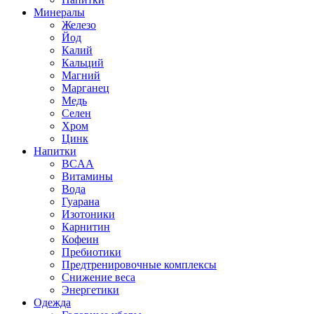
Минералы
Железо
Йод
Калий
Кальций
Магний
Марганец
Медь
Селен
Хром
Цинк
Напитки
BCAA
Витамины
Вода
Гуарана
Изотоники
Карнитин
Кофеин
Пребиотики
Предтренировочные комплексы
Снижение веса
Энергетики
Одежда