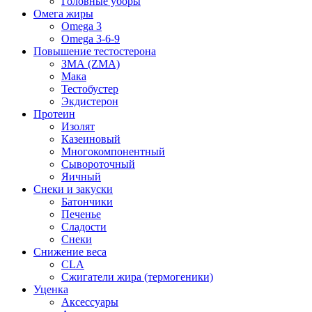
Головные уборы
Омега жиры
Omega 3
Omega 3-6-9
Повышение тестостерона
ЗМА (ZMA)
Мака
Тестобустер
Экдистерон
Протеин
Изолят
Казеиновый
Многокомпонентный
Сывороточный
Яичный
Снеки и закуски
Батончики
Печенье
Сладости
Снеки
Снижение веса
CLA
Сжигатели жира (термогеники)
Уценка
Аксессуары