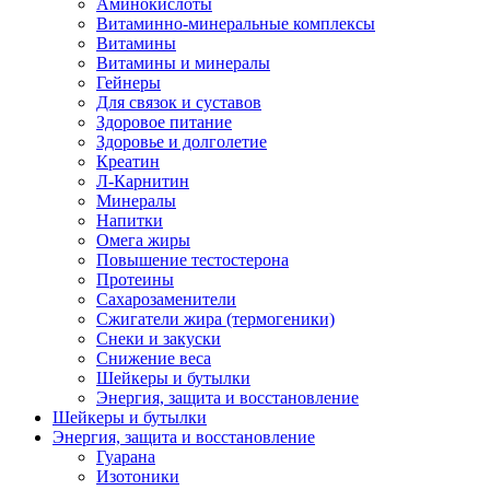
Аминокислоты
Витаминно-минеральные комплексы
Витамины
Витамины и минералы
Гейнеры
Для связок и суставов
Здоровое питание
Здоровье и долголетие
Креатин
Л-Карнитин
Минералы
Напитки
Омега жиры
Повышение тестостерона
Протеины
Сахарозаменители
Сжигатели жира (термогеники)
Снеки и закуски
Снижение веса
Шейкеры и бутылки
Энергия, защита и восстановление
Шейкеры и бутылки
Энергия, защита и восстановление
Гуарана
Изотоники