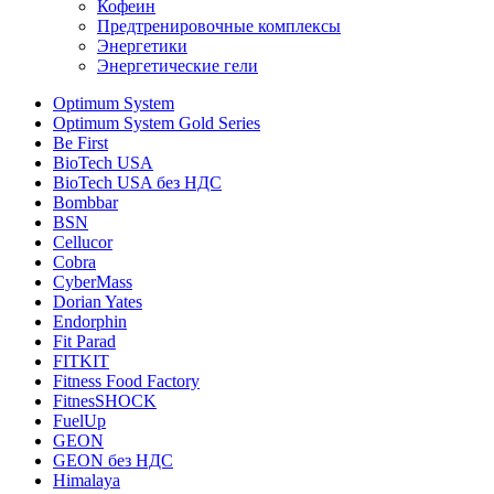
Кофеин
Предтренировочные комплексы
Энергетики
Энергетические гели
Optimum System
Optimum System Gold Series
Be First
BioTech USA
BioTech USA без НДС
Bombbar
BSN
Cellucor
Cobra
CyberMass
Dorian Yates
Endorphin
Fit Parad
FITKIT
Fitness Food Factory
FitnesSHOCK
FuelUp
GEON
GEON без НДС
Himalaya