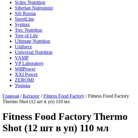
Scitec Nutrition
Siberian Nutrogunz
SiS Russia
SportLine
Syntrax
Trec Nutrition
Tree of Life
Ultimate Nutrition
Uniforce
Universal Nutrition
VAMP
VP Laboratory
WillPower
XXI Power
ZEROMI
Уценка
Главная
/
Каталог
/
Fitness Food Factory
/
Fitness Food Factory
Thermo Shot (12 шт в уп) 110 мл
Fitness Food Factory Thermo
Shot (12 шт в уп) 110 мл