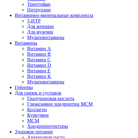
Триптофан
Цитруллин
Витаминно-минеральные комплексы
5-HTP
Для женщин
Для мужчин
Мультивитамины
Витамины
Витамин A
Витамин B
Витамин C
Витамин D
Витамин E
Витамин K
Мультивитамины
Гейнеры
Для связок и суставов
Гиалуроновая кислота
Глюкозамин хондроитин МСМ
Коллаген
Куркумин
МСМ
Хондропротекторы
Здоровое питание
Арахисовая паста