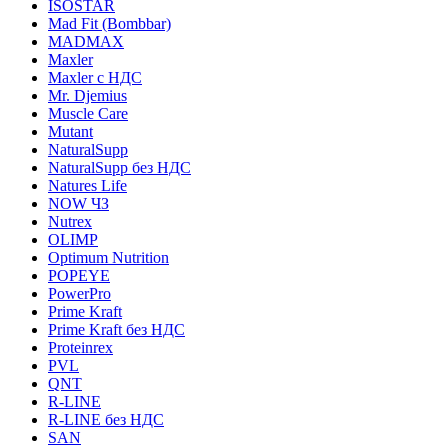
ISOSTAR
Mad Fit (Bombbar)
MADMAX
Maxler
Maxler с НДС
Mr. Djemius
Muscle Care
Mutant
NaturalSupp
NaturalSupp без НДС
Natures Life
NOW ЧЗ
Nutrex
OLIMP
Optimum Nutrition
POPEYE
PowerPro
Prime Kraft
Prime Kraft без НДС
Proteinrex
PVL
QNT
R-LINE
R-LINE без НДС
SAN