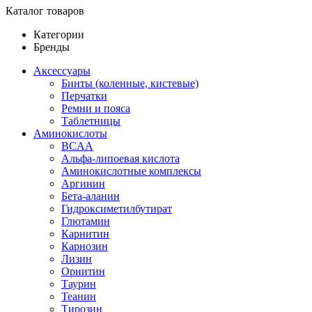
Каталог товаров
Категории
Бренды
Аксессуары
Бинты (коленные, кистевые)
Перчатки
Ремни и пояса
Таблетницы
Аминокислоты
BCAA
Альфа-липоевая кислота
Аминокислотные комплексы
Аргинин
Бета-аланин
Гидроксиметилбутират
Глютамин
Карнитин
Карнозин
Лизин
Орнитин
Таурин
Теанин
Тирозин