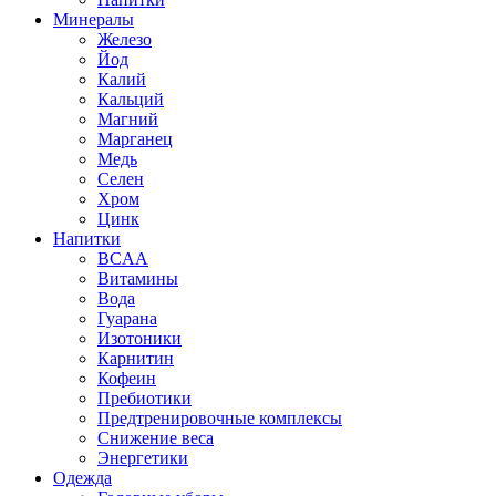
Минералы
Железо
Йод
Калий
Кальций
Магний
Марганец
Медь
Селен
Хром
Цинк
Напитки
BCAA
Витамины
Вода
Гуарана
Изотоники
Карнитин
Кофеин
Пребиотики
Предтренировочные комплексы
Снижение веса
Энергетики
Одежда