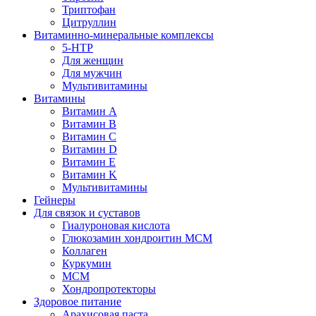
Триптофан
Цитруллин
Витаминно-минеральные комплексы
5-HTP
Для женщин
Для мужчин
Мультивитамины
Витамины
Витамин A
Витамин B
Витамин C
Витамин D
Витамин E
Витамин K
Мультивитамины
Гейнеры
Для связок и суставов
Гиалуроновая кислота
Глюкозамин хондроитин МСМ
Коллаген
Куркумин
МСМ
Хондропротекторы
Здоровое питание
Арахисовая паста