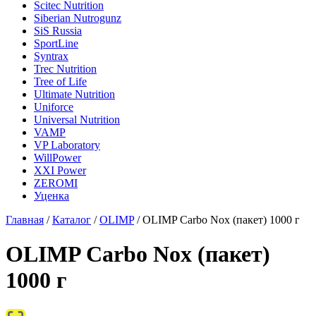
Scitec Nutrition
Siberian Nutrogunz
SiS Russia
SportLine
Syntrax
Trec Nutrition
Tree of Life
Ultimate Nutrition
Uniforce
Universal Nutrition
VAMP
VP Laboratory
WillPower
XXI Power
ZEROMI
Уценка
Главная
/
Каталог
/
OLIMP
/
OLIMP Carbo Nox (пакет) 1000 г
OLIMP Carbo Nox (пакет)
1000 г