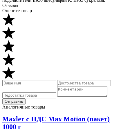
подсластители Е950 ацесульфам К, Е955 сукралоза.
Отзывы
Оцените товар
Аналогичные товары
Maxler с НДС Max Motion (пакет)
1000 г