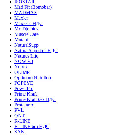
ISOSTAR
Mad Fit (Bombbar)
MADMAX
Maxler
Maxler с НДС
Mr. Djemius
Muscle Care
Mutant
NaturalSupp
NaturalSupp без НДС
Natures Life
NOW ЧЗ
Nutrex
OLIMP
Optimum Nutrition
POPEYE
PowerPro
Prime Kraft
Prime Kraft без НДС
Proteinrex
PVL
QNT
R-LINE
R-LINE без НДС
SAN