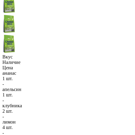
Вкус
Наличие
Цена
ананас
1 шт.
-
апельсин
1 шт.
-
клубника
2 шт.
-
лимон
4 шт.
-