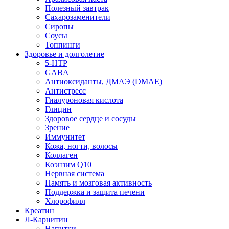
Полезный завтрак
Сахарозаменители
Сиропы
Соусы
Топпинги
Здоровье и долголетие
5-HTP
GABA
Антиоксиданты, ДМАЭ (DMAE)
Антистресс
Гиалуроновая кислота
Глицин
Здоровое сердце и сосуды
Зрение
Иммунитет
Кожа, ногти, волосы
Коллаген
Коэнзим Q10
Нервная система
Память и мозговая активность
Поддержка и защита печени
Хлорофилл
Креатин
Л-Карнитин
Напитки