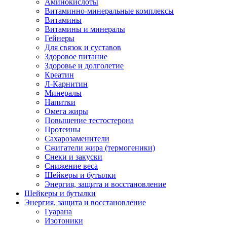
Аминокислоты
Витаминно-минеральные комплексы
Витамины
Витамины и минералы
Гейнеры
Для связок и суставов
Здоровое питание
Здоровье и долголетие
Креатин
Л-Карнитин
Минералы
Напитки
Омега жиры
Повышение тестостерона
Протеины
Сахарозаменители
Сжигатели жира (термогеники)
Снеки и закуски
Снижение веса
Шейкеры и бутылки
Энергия, защита и восстановление
Шейкеры и бутылки
Энергия, защита и восстановление
Гуарана
Изотоники