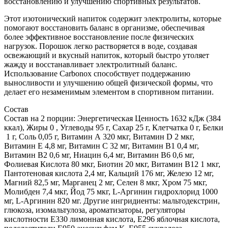
восстановлению и улучшению спортивных результатов.
Этот изотонический напиток содержит электролиты, которые
помогают восстановить баланс в организме, обеспечивая
более эффективное восстановление после физических
нагрузок. Порошок легко растворяется в воде, создавая
освежающий и вкусный напиток, который быстро утоляет
жажду и восстанавливает электролитный баланс.
Использование Carbonox способствует поддержанию
выносливости и улучшению общей физической формы, что
делает его незаменимым элементом в спортивном питании.
Состав
Состав на 2 порции: Энергетическая Ценность
1632 кДж (384
ккал), Жиры
0 , Углеводы
95 г, Сахар
25 г, Клетчатка
0 г, Белки
1 г, Соль
0,05 г, Витамин А
320 мкг, Витамин D
2 мкг,
Витамин Е
4,8 мг, Витамин С
32 мг, Витамин В1
0,4 мг,
Витамин В2
0,6 мг, Ниацин
6,4 мг, Витамин В6
0,6 мг,
Фолиевая Кислота
80 мкг, Биотин
20 мкг, Витамин В12
1 мкг,
Пантотеновая кислота
2,4 мг, Кальций
176 мг, Железо 12 мг,
Магний
82,5 мг, Марганец
2 мг, Селен
8 мкг, Хром 75 мкг,
Молибден
7,4 мкг, Йод
75 мкг, L-Аргинин гидрохлорид
1000
мг, L-Аргинин
820 мг. Другие ингридиенты: мальтодекстрин,
глюкоза, изомальтулоза, ароматизаторы, регуляторы
кислотности Е330 лимонная кислота, Е296 яблочная кислота,