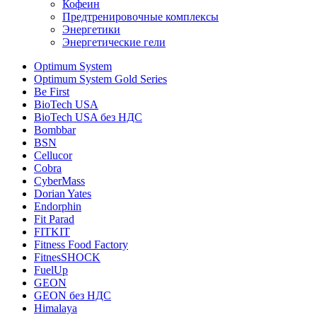
Кофеин
Предтренировочные комплексы
Энергетики
Энергетические гели
Optimum System
Optimum System Gold Series
Be First
BioTech USA
BioTech USA без НДС
Bombbar
BSN
Cellucor
Cobra
CyberMass
Dorian Yates
Endorphin
Fit Parad
FITKIT
Fitness Food Factory
FitnesSHOCK
FuelUp
GEON
GEON без НДС
Himalaya