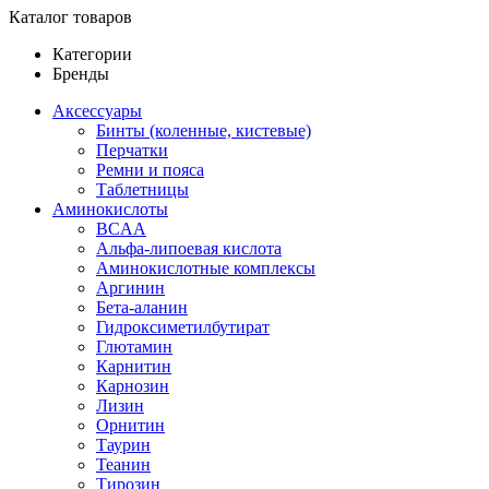
Каталог товаров
Категории
Бренды
Аксессуары
Бинты (коленные, кистевые)
Перчатки
Ремни и пояса
Таблетницы
Аминокислоты
BCAA
Альфа-липоевая кислота
Аминокислотные комплексы
Аргинин
Бета-аланин
Гидроксиметилбутират
Глютамин
Карнитин
Карнозин
Лизин
Орнитин
Таурин
Теанин
Тирозин