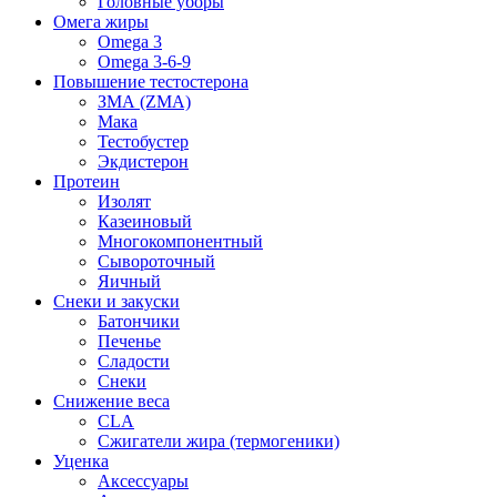
Головные уборы
Омега жиры
Omega 3
Omega 3-6-9
Повышение тестостерона
ЗМА (ZMA)
Мака
Тестобустер
Экдистерон
Протеин
Изолят
Казеиновый
Многокомпонентный
Сывороточный
Яичный
Снеки и закуски
Батончики
Печенье
Сладости
Снеки
Снижение веса
CLA
Сжигатели жира (термогеники)
Уценка
Аксессуары