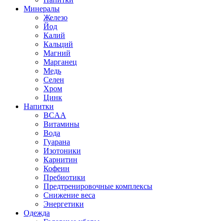
Минералы
Железо
Йод
Калий
Кальций
Магний
Марганец
Медь
Селен
Хром
Цинк
Напитки
BCAA
Витамины
Вода
Гуарана
Изотоники
Карнитин
Кофеин
Пребиотики
Предтренировочные комплексы
Снижение веса
Энергетики
Одежда