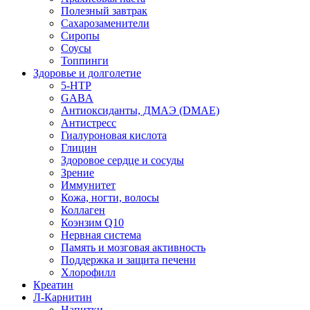
Полезный завтрак
Сахарозаменители
Сиропы
Соусы
Топпинги
Здоровье и долголетие
5-HTP
GABA
Антиоксиданты, ДМАЭ (DMAE)
Антистресс
Гиалуроновая кислота
Глицин
Здоровое сердце и сосуды
Зрение
Иммунитет
Кожа, ногти, волосы
Коллаген
Коэнзим Q10
Нервная система
Память и мозговая активность
Поддержка и защита печени
Хлорофилл
Креатин
Л-Карнитин
Напитки