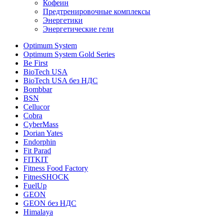
Кофеин
Предтренировочные комплексы
Энергетики
Энергетические гели
Optimum System
Optimum System Gold Series
Be First
BioTech USA
BioTech USA без НДС
Bombbar
BSN
Cellucor
Cobra
CyberMass
Dorian Yates
Endorphin
Fit Parad
FITKIT
Fitness Food Factory
FitnesSHOCK
FuelUp
GEON
GEON без НДС
Himalaya