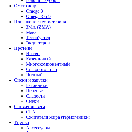
Головные уборы
Омега жиры
Omega 3
Omega 3-6-9
Повышение тестостерона
ЗМА (ZMA)
Мака
Тестобустер
Экдистерон
Протеин
Изолят
Казеиновый
Многокомпонентный
Сывороточный
Яичный
Снеки и закуски
Батончики
Печенье
Сладости
Снеки
Снижение веса
CLA
Сжигатели жира (термогеники)
Уценка
Аксессуары