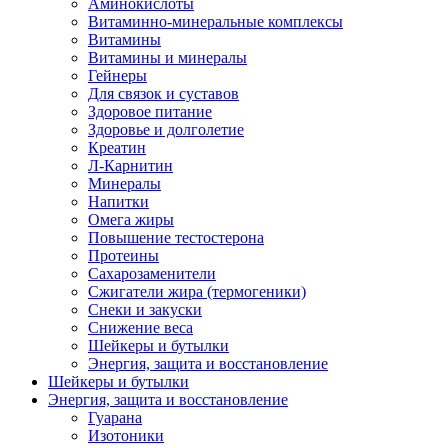
Аминокислоты
Витаминно-минеральные комплексы
Витамины
Витамины и минералы
Гейнеры
Для связок и суставов
Здоровое питание
Здоровье и долголетие
Креатин
Л-Карнитин
Минералы
Напитки
Омега жиры
Повышение тестостерона
Протеины
Сахарозаменители
Сжигатели жира (термогеники)
Снеки и закуски
Снижение веса
Шейкеры и бутылки
Энергия, защита и восстановление
Шейкеры и бутылки
Энергия, защита и восстановление
Гуарана
Изотоники