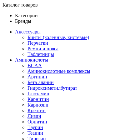
Каталог товаров
Категории
Бренды
Аксессуары
Бинты (коленные, кистевые)
Перчатки
Ремни и пояса
Таблетницы
Аминокислоты
BCAA
Аминокислотные комплексы
Аргинин
Бета-аланин
Гидроксиметилбутират
Глютамин
Карнитин
Карнозин
Креатин
Лизин
Орнитин
Таурин
Теанин
Тирозин