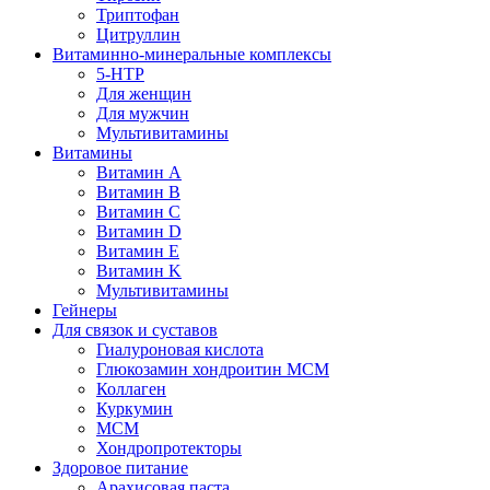
Триптофан
Цитруллин
Витаминно-минеральные комплексы
5-HTP
Для женщин
Для мужчин
Мультивитамины
Витамины
Витамин A
Витамин B
Витамин C
Витамин D
Витамин E
Витамин K
Мультивитамины
Гейнеры
Для связок и суставов
Гиалуроновая кислота
Глюкозамин хондроитин МСМ
Коллаген
Куркумин
МСМ
Хондропротекторы
Здоровое питание
Арахисовая паста