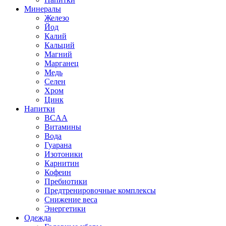
Минералы
Железо
Йод
Калий
Кальций
Магний
Марганец
Медь
Селен
Хром
Цинк
Напитки
BCAA
Витамины
Вода
Гуарана
Изотоники
Карнитин
Кофеин
Пребиотики
Предтренировочные комплексы
Снижение веса
Энергетики
Одежда