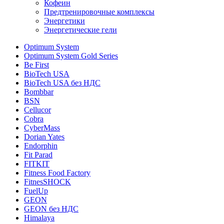
Кофеин
Предтренировочные комплексы
Энергетики
Энергетические гели
Optimum System
Optimum System Gold Series
Be First
BioTech USA
BioTech USA без НДС
Bombbar
BSN
Cellucor
Cobra
CyberMass
Dorian Yates
Endorphin
Fit Parad
FITKIT
Fitness Food Factory
FitnesSHOCK
FuelUp
GEON
GEON без НДС
Himalaya