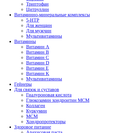
Триптофан
Цитруллин
Витаминно-минеральные комплексы
5-HTP
Для женщин
Для мужчин
Мультивитамины
Витамины
Витамин A
Витамин B
Витамин C
Витамин D
Витамин E
Витамин K
Мультивитамины
Гейнеры
Для связок и суставов
Гиалуроновая кислота
Глюкозамин хондроитин МСМ
Коллаген
Куркумин
МСМ
Хондропротекторы
Здоровое питание
Арахисовая паста