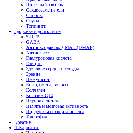
Полезный завтрак
Сахарозаменители
Сиропы
Соусы
Топпинги
Здоровье и долголетие
5-HTP
GABA
Антиоксиданты, ДМАЭ (DMAE)
Антистресс
Гиалуроновая кислота
Глицин
Здоровое сердце и сосуды
Зрение
Иммунитет
Кожа, ногти, волосы
Коллаген
Коэнзим Q10
Нервная система
Память и мозговая активность
Поддержка и защита печени
Хлорофилл
Креатин
Л-Карнитин
Напитки