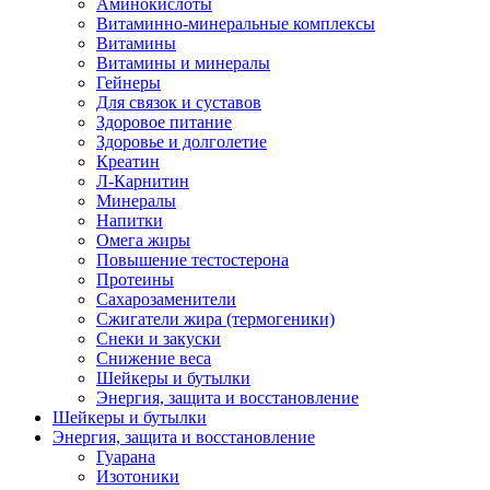
Аминокислоты
Витаминно-минеральные комплексы
Витамины
Витамины и минералы
Гейнеры
Для связок и суставов
Здоровое питание
Здоровье и долголетие
Креатин
Л-Карнитин
Минералы
Напитки
Омега жиры
Повышение тестостерона
Протеины
Сахарозаменители
Сжигатели жира (термогеники)
Снеки и закуски
Снижение веса
Шейкеры и бутылки
Энергия, защита и восстановление
Шейкеры и бутылки
Энергия, защита и восстановление
Гуарана
Изотоники