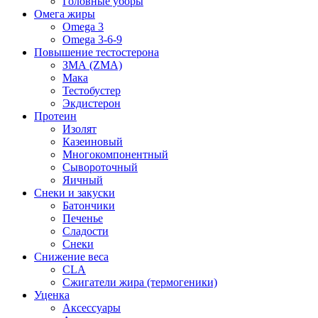
Головные уборы
Омега жиры
Omega 3
Omega 3-6-9
Повышение тестостерона
ЗМА (ZMA)
Мака
Тестобустер
Экдистерон
Протеин
Изолят
Казеиновый
Многокомпонентный
Сывороточный
Яичный
Снеки и закуски
Батончики
Печенье
Сладости
Снеки
Снижение веса
CLA
Сжигатели жира (термогеники)
Уценка
Аксессуары