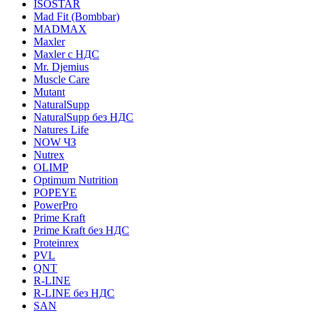
ISOSTAR
Mad Fit (Bombbar)
MADMAX
Maxler
Maxler с НДС
Mr. Djemius
Muscle Care
Mutant
NaturalSupp
NaturalSupp без НДС
Natures Life
NOW ЧЗ
Nutrex
OLIMP
Optimum Nutrition
POPEYE
PowerPro
Prime Kraft
Prime Kraft без НДС
Proteinrex
PVL
QNT
R-LINE
R-LINE без НДС
SAN