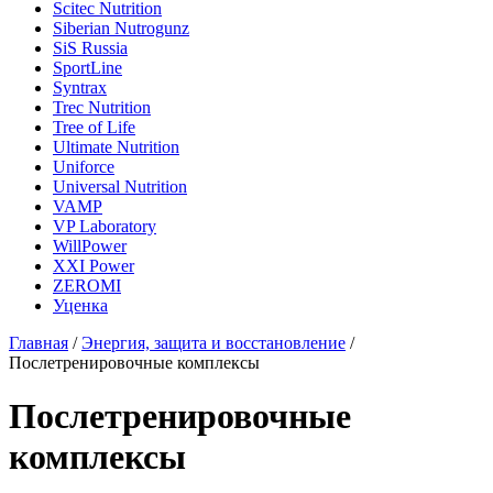
Scitec Nutrition
Siberian Nutrogunz
SiS Russia
SportLine
Syntrax
Trec Nutrition
Tree of Life
Ultimate Nutrition
Uniforce
Universal Nutrition
VAMP
VP Laboratory
WillPower
XXI Power
ZEROMI
Уценка
Главная
/
Энергия, защита и восстановление
/
Послетренировочные комплексы
Послетренировочные
комплексы