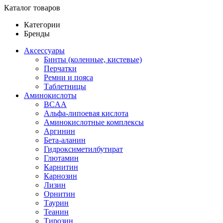
Каталог товаров
Категории
Бренды
Аксессуары
Бинты (коленные, кистевые)
Перчатки
Ремни и пояса
Таблетницы
Аминокислоты
BCAA
Альфа-липоевая кислота
Аминокислотные комплексы
Аргинин
Бета-аланин
Гидроксиметилбутират
Глютамин
Карнитин
Карнозин
Лизин
Орнитин
Таурин
Теанин
Тирозин