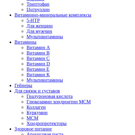
Триптофан
Цитруллин
Витаминно-минеральные комплексы
5-HTP
Для женщин
Для мужчин
Мультивитамины
Витамины
Витамин A
Витамин B
Витамин C
Витамин D
Витамин E
Витамин K
Мультивитамины
Гейнеры
Для связок и суставов
Гиалуроновая кислота
Глюкозамин хондроитин МСМ
Коллаген
Куркумин
МСМ
Хондропротекторы
Здоровое питание
Арахисовая паста