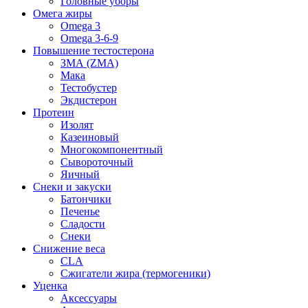
Головные уборы
Омега жиры
Omega 3
Omega 3-6-9
Повышение тестостерона
ЗМА (ZMA)
Мака
Тестобустер
Экдистерон
Протеин
Изолят
Казеиновый
Многокомпонентный
Сывороточный
Яичный
Снеки и закуски
Батончики
Печенье
Сладости
Снеки
Снижение веса
CLA
Сжигатели жира (термогеники)
Уценка
Аксессуары