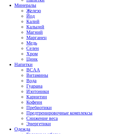
Минералы
Железо
Йод
Калий
Кальций
Магний
Марганец
Медь
Селен
Хром
Цинк
Напитки
BCAA
Витамины
Вода
Гуарана
Изотоники
Карнитин
Кофеин
Пребиотики
Предтренировочные комплексы
Снижение веса
Энергетики
Одежда