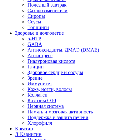
Полезный завтрак
Сахарозаменители
Сиропы
Соусы
Топпинги
Здоровье и долголетие
5-HTP
GABA
Антиоксиданты, ДМАЭ (DMAE)
Антистресс
Гиалуроновая кислота
Глицин
Здоровое сердце и сосуды
Зрение
Иммунитет
Кожа, ногти, волосы
Коллаген
Коэнзим Q10
Нервная система
Память и мозговая активность
Поддержка и защита печени
Хлорофилл
Креатин
Л-Карнитин
Напитки