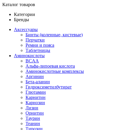
Каталог товаров
Категории
Бренды
Аксессуары
Бинты (коленные, кистевые)
Перчатки
Ремни и пояса
Таблетницы
Аминокислоты
BCAA
Альфа-липоевая кислота
Аминокислотные комплексы
Аргинин
Бета-аланин
Гидроксиметилбутират
Глютамин
Карнитин
Карнозин
Лизин
Орнитин
Таурин
Теанин
Тирозин