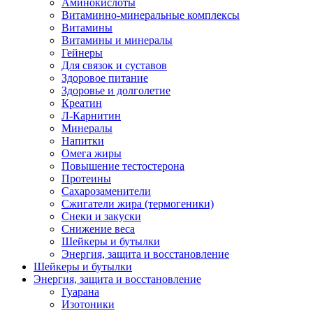
Аминокислоты
Витаминно-минеральные комплексы
Витамины
Витамины и минералы
Гейнеры
Для связок и суставов
Здоровое питание
Здоровье и долголетие
Креатин
Л-Карнитин
Минералы
Напитки
Омега жиры
Повышение тестостерона
Протеины
Сахарозаменители
Сжигатели жира (термогеники)
Снеки и закуски
Снижение веса
Шейкеры и бутылки
Энергия, защита и восстановление
Шейкеры и бутылки
Энергия, защита и восстановление
Гуарана
Изотоники