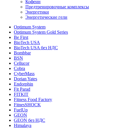
Кофеин
Предтренировочные комплексы
Энергетики
Энергетические гели
Optimum System
Optimum System Gold Series
Be First
BioTech USA
BioTech USA без НДС
Bombbar
BSN
Cellucor
Cobra
CyberMass
Dorian Yates
Endorphin
Fit Parad
FITKIT
Fitness Food Factory
FitnesSHOCK
FuelUp
GEON
GEON без НДС
Himalaya