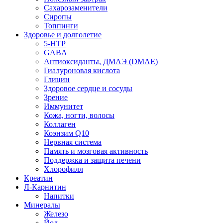
Сахарозаменители
Сиропы
Топпинги
Здоровье и долголетие
5-HTP
GABA
Антиоксиданты, ДМАЭ (DMAE)
Гиалуроновая кислота
Глицин
Здоровое сердце и сосуды
Зрение
Иммунитет
Кожа, ногти, волосы
Коллаген
Коэнзим Q10
Нервная система
Память и мозговая активность
Поддержка и защита печени
Хлорофилл
Креатин
Л-Карнитин
Напитки
Минералы
Железо
Йод