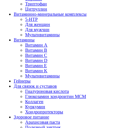
Триптофан
Цитруллин
Витаминно-минеральные комплексы
5-HTP
Для женщин
Для мужчин
Мультивитамины
Витамины
Витамин A
Витамин B
Витамин C
Витамин D
Витамин E
Витамин K
Мультивитамины
Гейнеры
Для связок и суставов
Гиалуроновая кислота
Глюкозамин хондроитин МСМ
Коллаген
Куркумин
Хондропротекторы
Здоровое питание
Арахисовая паста
Полезный завтрак