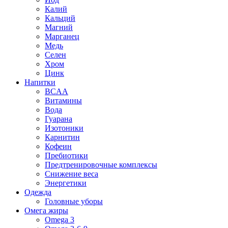
Калий
Кальций
Магний
Марганец
Медь
Селен
Хром
Цинк
Напитки
BCAA
Витамины
Вода
Гуарана
Изотоники
Карнитин
Кофеин
Пребиотики
Предтренировочные комплексы
Снижение веса
Энергетики
Одежда
Головные уборы
Омега жиры
Omega 3