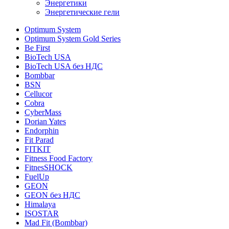
Энергетики
Энергетические гели
Optimum System
Optimum System Gold Series
Be First
BioTech USA
BioTech USA без НДС
Bombbar
BSN
Cellucor
Cobra
CyberMass
Dorian Yates
Endorphin
Fit Parad
FITKIT
Fitness Food Factory
FitnesSHOCK
FuelUp
GEON
GEON без НДС
Himalaya
ISOSTAR
Mad Fit (Bombbar)