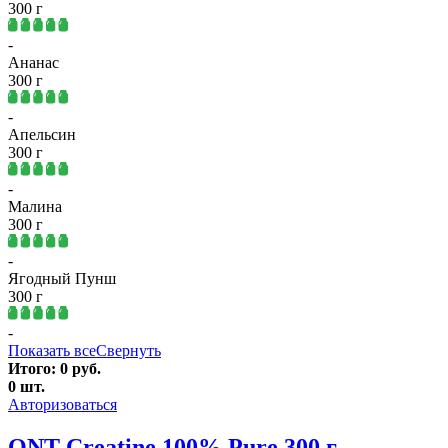
300 г
-
Ананас
300 г
-
Апельсин
300 г
-
Малина
300 г
-
Ягодный Пунш
300 г
-
Показать все
Свернуть
Итого:
0
руб.
0
шт.
Авторизоваться
QNT Creatine 100% Pure 300 г