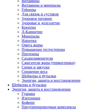
Витамины
Витамины и минералы
Гейнеры
Для связок и суставов
Здоровое питание
Здоровье и долголетие
Креатин
Л-Карнитин
Минералы
Напитки
Омега жиры
Повышение тестостерона
Протеины
Сахарозаменители
Сжигатели жира (термогеники)
Снеки и закуски
Снижение веса
Шейкеры и бутылки
Энергия, защита и восстановление
Шейкеры и бутылки
Энергия, защита и восстановление
Гуарана
Изотоники
Кофеин
Предтренировочные комплексы