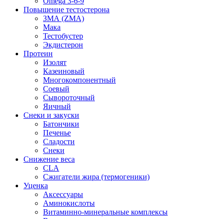
Omega 3-6-9
Повышение тестостерона
ЗМА (ZMA)
Мака
Тестобустер
Экдистерон
Протеин
Изолят
Казеиновый
Многокомпонентный
Соевый
Сывороточный
Яичный
Снеки и закуски
Батончики
Печенье
Сладости
Снеки
Снижение веса
CLA
Сжигатели жира (термогеники)
Уценка
Аксессуары
Аминокислоты
Витаминно-минеральные комплексы