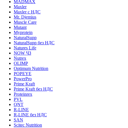
MADMAX
Maxler
Maxler с НДС
Mr. Djemius
Muscle Care
Mutant
Myprotein
NaturalSupp
NaturalSupp без НДС
Natures Life
NOW ЧЗ
Nutrex
OLIMP
Optimum Nutrition
POPEYE
PowerPro
Prime Kraft
Prime Kraft без НДС
Proteinrex
PVL
QNT
R-LINE
R-LINE без НДС
SAN
Scitec Nutrition