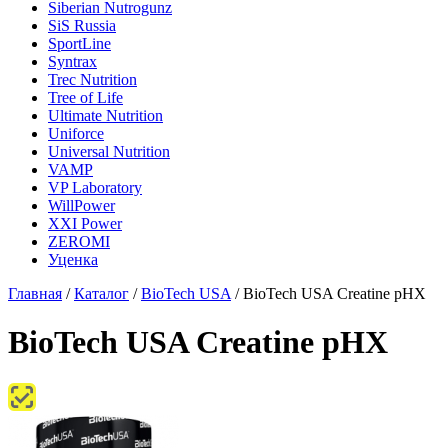
Siberian Nutrogunz
SiS Russia
SportLine
Syntrax
Trec Nutrition
Tree of Life
Ultimate Nutrition
Uniforce
Universal Nutrition
VAMP
VP Laboratory
WillPower
XXI Power
ZEROMI
Уценка
Главная
/
Каталог
/
BioTech USA
/
BioTech USA Creatine pHX
BioTech USA Creatine pHX