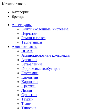
Каталог товаров
Категории
Бренды
Аксессуары
Бинты (коленные, кистевые)
Перчатки
Ремни и пояса
Таблетницы
Аминокислоты
BCAA
Аминокислотные комплексы
Аргинин
Бета-аланин
Гидроксиметилбутират
Глютамин
Карнитин
Карнозин
Креатин
Лизин
Орнитин
Таурин
Теанин
Тирозин