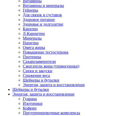
Витамины
Витамины и минералы
Гейнеры
Для связок и суставов
Здоровое питание
Здоровье и долголетие
Креатин
Л-Карнитин
Минералы
Напитки
Омега жиры
Повышение тестостерона
Протеины
Сахарозаменители
Сжигатели жира (термогеники)
Снеки и закуски
Снижение веса
Шейкеры и бутылки
Энергия, защита и восстановление
Шейкеры и бутылки
Энергия, защита и восстановление
Гуарана
Изотоники
Кофеин
Предтренировочные комплексы