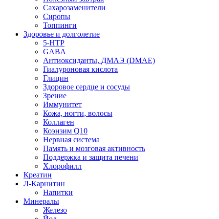
Сахарозаменители
Сиропы
Топпинги
Здоровье и долголетие
5-HTP
GABA
Антиоксиданты, ДМАЭ (DMAE)
Гиалуроновая кислота
Глицин
Здоровое сердце и сосуды
Зрение
Иммунитет
Кожа, ногти, волосы
Коллаген
Коэнзим Q10
Нервная система
Память и мозговая активность
Поддержка и защита печени
Хлорофилл
Креатин
Л-Карнитин
Напитки
Минералы
Железо
Йод