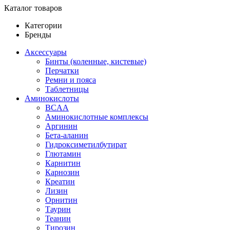
Каталог товаров
Категории
Бренды
Аксессуары
Бинты (коленные, кистевые)
Перчатки
Ремни и пояса
Таблетницы
Аминокислоты
BCAA
Аминокислотные комплексы
Аргинин
Бета-аланин
Гидроксиметилбутират
Глютамин
Карнитин
Карнозин
Креатин
Лизин
Орнитин
Таурин
Теанин
Тирозин