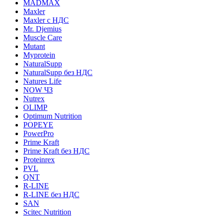
MADMAX
Maxler
Maxler с НДС
Mr. Djemius
Muscle Care
Mutant
Myprotein
NaturalSupp
NaturalSupp без НДС
Natures Life
NOW ЧЗ
Nutrex
OLIMP
Optimum Nutrition
POPEYE
PowerPro
Prime Kraft
Prime Kraft без НДС
Proteinrex
PVL
QNT
R-LINE
R-LINE без НДС
SAN
Scitec Nutrition