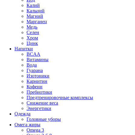
Калий
Кальций
Магний
Марганец
Медь
Селен
Хром
Цинк
Напитки
BCAA
Витамины
Вода
Гуарана
Изотоники
Карнитин
Кофеин
Пребиотики
Предтренировочные комплексы
Снижение веса
Энергетики
Одежда
Головные уборы
Омега жиры
Omega 3