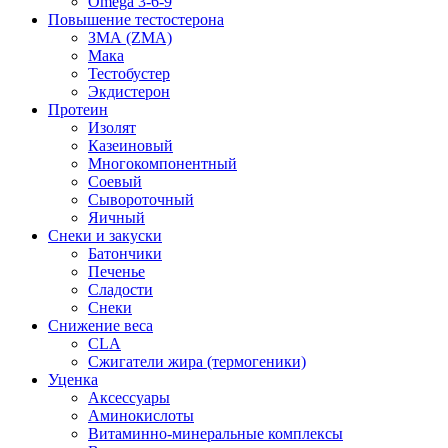
Omega 3-6-9
Повышение тестостерона
ЗМА (ZMA)
Мака
Тестобустер
Экдистерон
Протеин
Изолят
Казеиновый
Многокомпонентный
Соевый
Сывороточный
Яичный
Снеки и закуски
Батончики
Печенье
Сладости
Снеки
Снижение веса
CLA
Сжигатели жира (термогеники)
Уценка
Аксессуары
Аминокислоты
Витаминно-минеральные комплексы