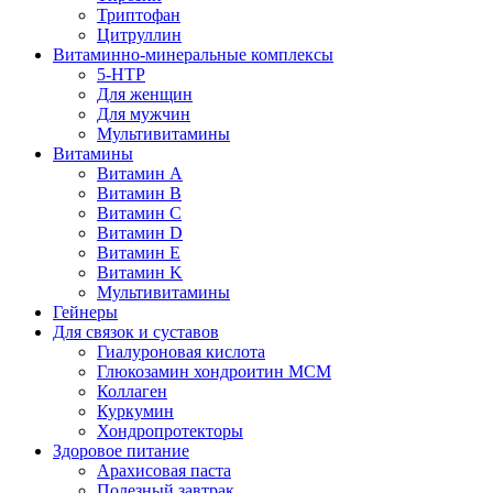
Триптофан
Цитруллин
Витаминно-минеральные комплексы
5-HTP
Для женщин
Для мужчин
Мультивитамины
Витамины
Витамин A
Витамин B
Витамин C
Витамин D
Витамин E
Витамин K
Мультивитамины
Гейнеры
Для связок и суставов
Гиалуроновая кислота
Глюкозамин хондроитин МСМ
Коллаген
Куркумин
Хондропротекторы
Здоровое питание
Арахисовая паста
Полезный завтрак