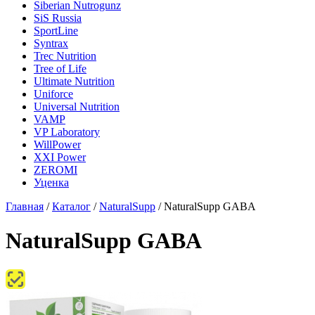
Siberian Nutrogunz
SiS Russia
SportLine
Syntrax
Trec Nutrition
Tree of Life
Ultimate Nutrition
Uniforce
Universal Nutrition
VAMP
VP Laboratory
WillPower
XXI Power
ZEROMI
Уценка
Главная
/
Каталог
/
NaturalSupp
/
NaturalSupp GABA
NaturalSupp GABA