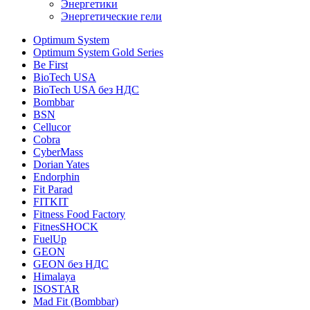
Энергетики
Энергетические гели
Optimum System
Optimum System Gold Series
Be First
BioTech USA
BioTech USA без НДС
Bombbar
BSN
Cellucor
Cobra
CyberMass
Dorian Yates
Endorphin
Fit Parad
FITKIT
Fitness Food Factory
FitnesSHOCK
FuelUp
GEON
GEON без НДС
Himalaya
ISOSTAR
Mad Fit (Bombbar)