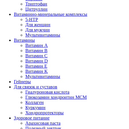
Триптофан
Цитруллин
Витаминно-минеральные комплексы
5-HTP
Для женщин
Для мужчин
Мультивитамины
Витамины
Витамин A
Витамин B
Витамин C
Витамин D
Витамин E
Витамин K
Мультивитамины
Гейнеры
Для связок и суставов
Гиалуроновая кислота
Глюкозамин хондроитин МСМ
Коллаген
Куркумин
Хондропротекторы
Здоровое питание
Арахисовая паста
Полезный завтрак