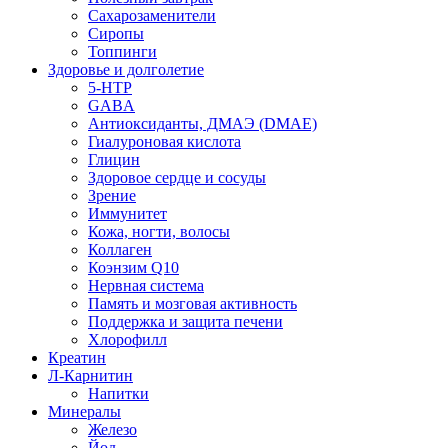
Сахарозаменители
Сиропы
Топпинги
Здоровье и долголетие
5-HTP
GABA
Антиоксиданты, ДМАЭ (DMAE)
Гиалуроновая кислота
Глицин
Здоровое сердце и сосуды
Зрение
Иммунитет
Кожа, ногти, волосы
Коллаген
Коэнзим Q10
Нервная система
Память и мозговая активность
Поддержка и защита печени
Хлорофилл
Креатин
Л-Карнитин
Напитки
Минералы
Железо
Йод