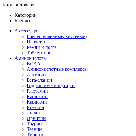
Каталог товаров
Категории
Бренды
Аксессуары
Бинты (коленные, кистевые)
Перчатки
Ремни и пояса
Таблетницы
Аминокислоты
BCAA
Аминокислотные комплексы
Аргинин
Бета-аланин
Гидроксиметилбутират
Глютамин
Карнитин
Карнозин
Креатин
Лизин
Орнитин
Таурин
Теанин
Тирозин