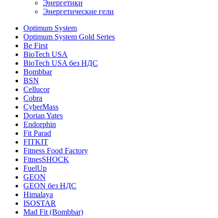
Энергетики
Энергетические гели
Optimum System
Optimum System Gold Series
Be First
BioTech USA
BioTech USA без НДС
Bombbar
BSN
Cellucor
Cobra
CyberMass
Dorian Yates
Endorphin
Fit Parad
FITKIT
Fitness Food Factory
FitnesSHOCK
FuelUp
GEON
GEON без НДС
Himalaya
ISOSTAR
Mad Fit (Bombbar)