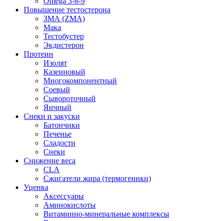
Omega 3-6-9
Повышение тестостерона
ЗМА (ZMA)
Мака
Тестобустер
Экдистерон
Протеин
Изолят
Казеиновый
Многокомпонентный
Соевый
Сывороточный
Яичный
Снеки и закуски
Батончики
Печенье
Сладости
Снеки
Снижение веса
CLA
Сжигатели жира (термогеники)
Уценка
Аксессуары
Аминокислоты
Витаминно-минеральные комплексы