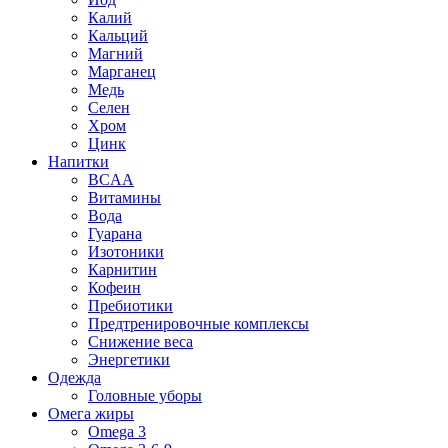
Калий
Кальций
Магний
Марганец
Медь
Селен
Хром
Цинк
Напитки
BCAA
Витамины
Вода
Гуарана
Изотоники
Карнитин
Кофеин
Пребиотики
Предтренировочные комплексы
Снижение веса
Энергетики
Одежда
Головные уборы
Омега жиры
Omega 3