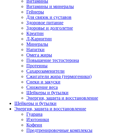
Витамины
Витамины и минералы
Гейнеры
Для связок и суставов
Здоровое питание
Здоровье и долголетие
Креатин
Л-Карнитин
Минералы
Напитки
Омега жиры
Повышение тестостерона
Протеины
Сахарозаменители
Сжигатели жира (термогеники)
Снеки и закуски
Снижение веса
Шейкеры и бутылки
Энергия, защита и восстановление
Шейкеры и бутылки
Энергия, защита и восстановление
Гуарана
Изотоники
Кофеин
Предтренировочные комплексы