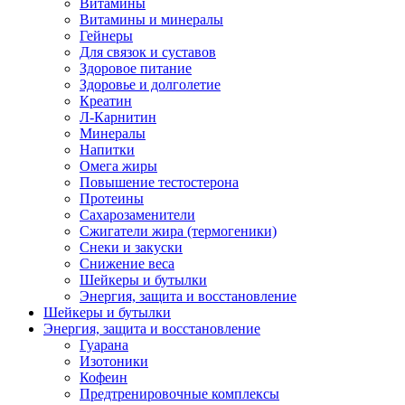
Витамины
Витамины и минералы
Гейнеры
Для связок и суставов
Здоровое питание
Здоровье и долголетие
Креатин
Л-Карнитин
Минералы
Напитки
Омега жиры
Повышение тестостерона
Протеины
Сахарозаменители
Сжигатели жира (термогеники)
Снеки и закуски
Снижение веса
Шейкеры и бутылки
Энергия, защита и восстановление
Шейкеры и бутылки
Энергия, защита и восстановление
Гуарана
Изотоники
Кофеин
Предтренировочные комплексы