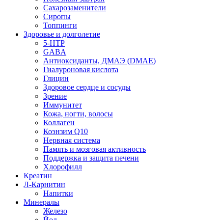
Сахарозаменители
Сиропы
Топпинги
Здоровье и долголетие
5-HTP
GABA
Антиоксиданты, ДМАЭ (DMAE)
Гиалуроновая кислота
Глицин
Здоровое сердце и сосуды
Зрение
Иммунитет
Кожа, ногти, волосы
Коллаген
Коэнзим Q10
Нервная система
Память и мозговая активность
Поддержка и защита печени
Хлорофилл
Креатин
Л-Карнитин
Напитки
Минералы
Железо
Йод