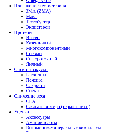
Omega 3-6-9
Повышение тестостерона
ЗМА (ZMA)
Мака
Тестобустер
Экдистерон
Протеин
Изолят
Казеиновый
Многокомпонентный
Соевый
Сывороточный
Яичный
Снеки и закуски
Батончики
Печенье
Сладости
Снеки
Снижение веса
CLA
Сжигатели жира (термогеники)
Уценка
Аксессуары
Аминокислоты
Витаминно-минеральные комплексы