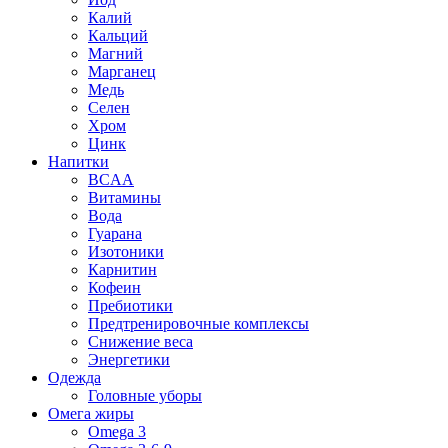
Калий
Кальций
Магний
Марганец
Медь
Селен
Хром
Цинк
Напитки
BCAA
Витамины
Вода
Гуарана
Изотоники
Карнитин
Кофеин
Пребиотики
Предтренировочные комплексы
Снижение веса
Энергетики
Одежда
Головные уборы
Омега жиры
Omega 3