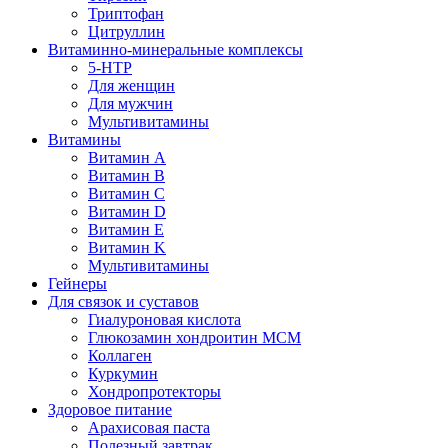
Триптофан
Цитруллин
Витаминно-минеральные комплексы
5-HTP
Для женщин
Для мужчин
Мультивитамины
Витамины
Витамин A
Витамин B
Витамин C
Витамин D
Витамин E
Витамин K
Мультивитамины
Гейнеры
Для связок и суставов
Гиалуроновая кислота
Глюкозамин хондроитин МСМ
Коллаген
Куркумин
Хондропротекторы
Здоровое питание
Арахисовая паста
Полезный завтрак