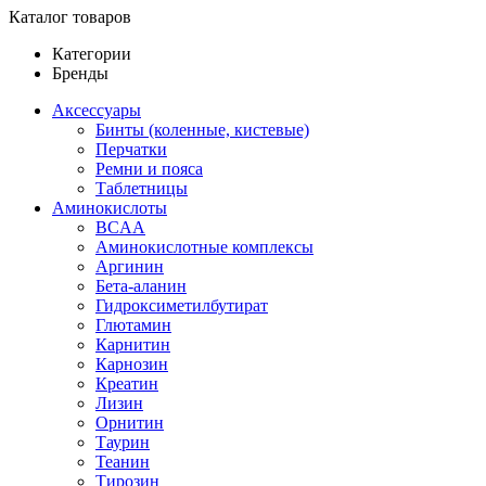
Каталог товаров
Категории
Бренды
Аксессуары
Бинты (коленные, кистевые)
Перчатки
Ремни и пояса
Таблетницы
Аминокислоты
BCAA
Аминокислотные комплексы
Аргинин
Бета-аланин
Гидроксиметилбутират
Глютамин
Карнитин
Карнозин
Креатин
Лизин
Орнитин
Таурин
Теанин
Тирозин