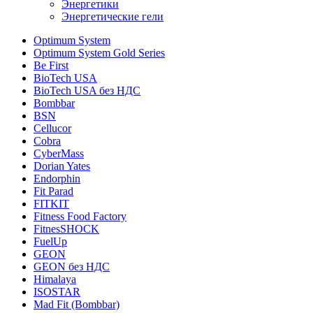
Энергетики
Энергетические гели
Optimum System
Optimum System Gold Series
Be First
BioTech USA
BioTech USA без НДС
Bombbar
BSN
Cellucor
Cobra
CyberMass
Dorian Yates
Endorphin
Fit Parad
FITKIT
Fitness Food Factory
FitnesSHOCK
FuelUp
GEON
GEON без НДС
Himalaya
ISOSTAR
Mad Fit (Bombbar)